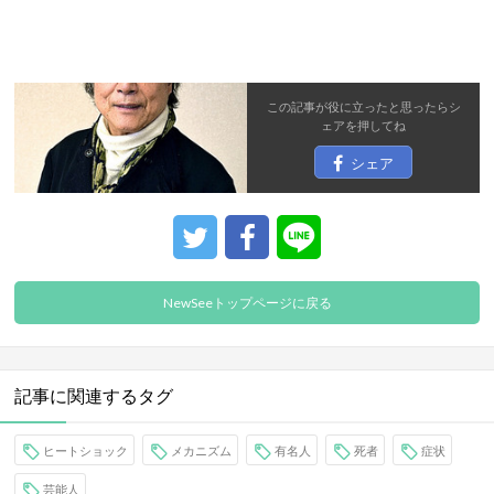
この記事が役に立ったと思ったら
シ
ェア
を押してね
シェア
NewSeeトップページに戻る
記事に関連するタグ
ヒートショック
メカニズム
有名人
死者
症状
芸能人