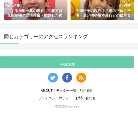
前の記事
次の記事
しずる池田一真の現在！元相方は
中澤裕子の現在！旦那の正体と子
鬼龍院翔？謹慎理由・結婚した彼
供・若い頃や坂本昌行との破局ま
女も総まとめ
とめ
同じカテゴリーのアクセスランキング
PAGE TOP
ABOUT
ライター一覧
利用規約
プライバシーポリシー
お問い合わせ
© 2025 NewSee