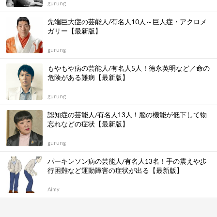
gurung
先端巨大症の芸能人/有名人10人～巨人症・アクロメ
ガリー【最新版】
gurung
もやもや病の芸能人/有名人5人！徳永英明など／命の
危険がある難病【最新版】
gurung
認知症の芸能人/有名人13人！脳の機能が低下して物
忘れなどの症状【最新版】
gurung
パーキンソン病の芸能人/有名人13名！手の震えや歩
行困難など運動障害の症状が出る【最新版】
Aimy