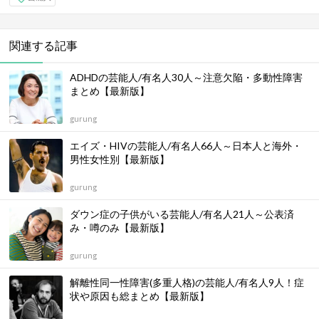
関連する記事
ADHDの芸能人/有名人30人～注意欠陥・多動性障害
まとめ【最新版】
gurung
エイズ・HIVの芸能人/有名人66人～日本人と海外・
男性女性別【最新版】
gurung
ダウン症の子供がいる芸能人/有名人21人～公表済
み・噂のみ【最新版】
gurung
解離性同一性障害(多重人格)の芸能人/有名人9人！症
状や原因も総まとめ【最新版】