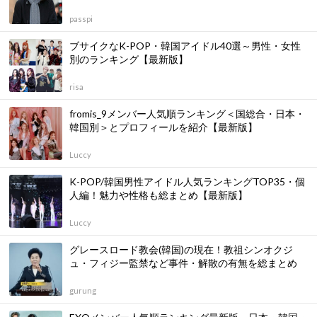
passpi
ブサイクなK-POP・韓国アイドル40選～男性・女性
別のランキング【最新版】
risa
fromis_9メンバー人気順ランキング＜国総合・日本・
韓国別＞とプロフィールを紹介【最新版】
Luccy
K-POP/韓国男性アイドル人気ランキングTOP35・個
人編！魅力や性格も総まとめ【最新版】
Luccy
グレースロード教会(韓国)の現在！教祖シンオクジ
ュ・フィジー監禁など事件・解散の有無を総まとめ
gurung