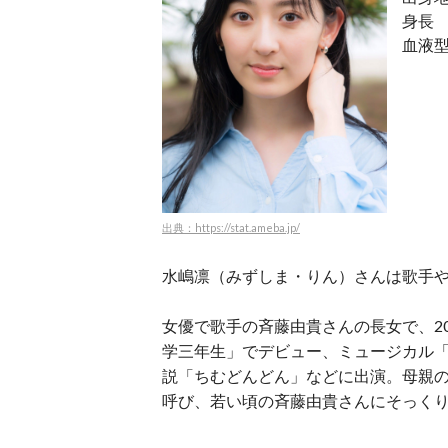
身長 
血液型
出典：https://stat.ameba.jp/
水嶋凛（みずしま・りん）さんは歌手
女優で歌手の斉藤由貴さんの長女で、2
学三年生」でデビュー、ミュージカル「
説「ちむどんどん」などに出演。母親
呼び、若い頃の斉藤由貴さんにそっく