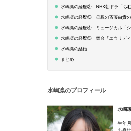
水嶋凛の経歴② NHK朝ドラ「ち
水嶋凛の経歴③ 母親の斉藤由貴の
水嶋凛の経歴④ ミュージカル「シ
水嶋凛の経歴⑤ 舞台「エウリディ
水嶋凛の結婚
まとめ
水嶋凛のプロフィール
水嶋
生年月
出身