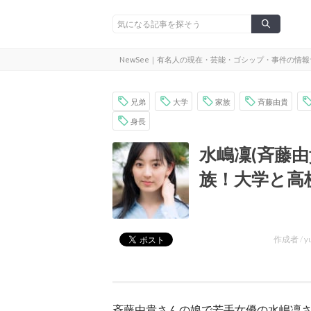
NewSee｜有名人の現在・芸能・ゴシップ・事件の情
兄弟
大学
家族
斉藤由貴
身長
水嶋凜(斉藤
族！大学と高
作成者 /
y
斉藤由貴さんの娘で若手女優の水嶋凜