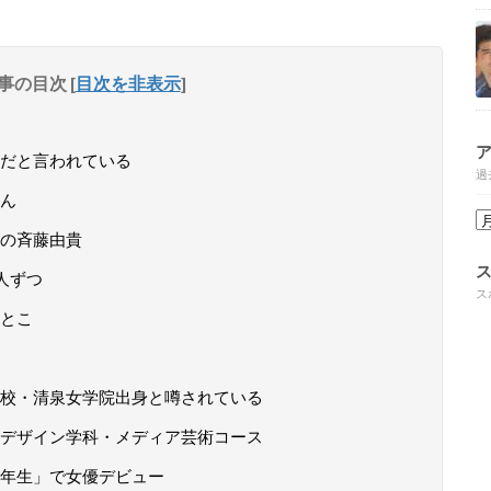
事の目次
[
目次を非表示
]
だと言われている
過
ん
の斉藤由貴
人ずつ
ス
とこ
校・清泉女学院出身と噂されている
デザイン学科・メディア芸術コース
年生」で女優デビュー