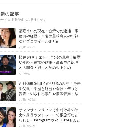
最新の記事
ewSeeの新着記事もお見逃しなく
藤咲まいの現在！台湾での逮捕・事
務所や経歴・本名の藤崎麻衣や年齢
などプロフィールまとめ
yujitake226
松井健(サナエトークン)の現在！経歴
や年齢・家族や結婚・高市早苗総理
との関係・逃亡とその後まとめ
gurung
西村拓郎(神田うの旦那)の現在！身長
や父親・学歴と経歴や会社・年収と
資産・刺される事件や恫喝音声・結
婚と子供や自宅・脳梗塞の病気もま
yujitake226
とめ
サマンサ・フリソンは中村敬斗の彼
女？身長やタトゥー・箱根旅行など
匂わせ・InstagramやYouTubeもまと
め
yujitake226