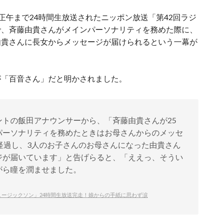
5日正午まで24時間生放送されたニッポン放送「第42回ラジ
で、斉藤由貴さんがメインパーソナリティを務めた際に、
由貴さんに長女からメッセージが届けられるという一幕が
が「百音さん」だと明かされました。
トの飯田アナウンサーから、「斉藤由貴さんが25
パーソナリティを務めたときはお母さんからのメッセ
経過し、3人のお子さんのお母さんになった由貴さん
ジが届いています」と告げらると、「ええっ、そうい
がら瞳を潤ませました。
ュージックソン」24時間生放送完走！娘からの手紙に思わず涙