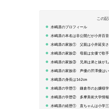
この記
水嶋凛のプロフィール
水嶋凛の本名は非公開だが小井百音
水嶋凛の家族① 父親は小井延安さ
水嶋凛の家族② 母親は女優で歌手
水嶋凛の家族③ 兄弟は弟と妹が1
水嶋凛の家族④ 声優の芹澤優はい
水嶋凛の身長は162cm
水嶋凛の学歴① 鎌倉市のお嬢様学
水嶋凛の学歴② 多摩美術大学情報
水嶋凛の経歴① 直ちゃんは小学三