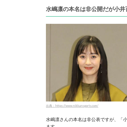
水嶋凛の本名は非公開だが小井
出典：https://www.nikkansports.com/
水嶋凛さんの本名は非公表ですが、「
ます。