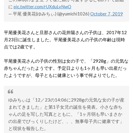
に
pic.twitter.com/rUXduLyNwO
— 平尾 優美花(ゆみちぃ) (@yumichi1026)
October 7, 2019
平尾優美花さんと旦那さんの花井陽さんの子供は、2017年12
月23日に誕生しました。平尾優美花さんの子供の年齢は現時
点では2歳です。
平尾優美花さんの子供の性別は女の子で、「2928g」の元気な
赤ちゃんだったようです。予定日よりも1ヶ月も早い出産だっ
たようですが、母子ともに健康という事で何よりでした。
ゆみちぃは「12／23の14:06に2928gの元気な女の子が産
まれてきました」と第1子女児の誕生を発表。小さな赤ち
ゃんの足を写した写真とともに、「1ヶ月弱も早いまさか
の出産でびっくりしたけど、、、無事母子共に健康です」
と現状を報告した。