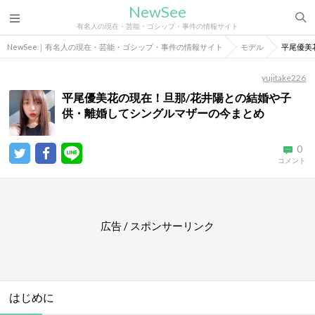
NewSee
有名人の現在・芸能・ゴシップ・事件の情報サイト
NewSee｜有名人の現在・芸能・ゴシップ・事件の情報サイト
モデル
平尾優美
yujitake226
平尾優美花の現在！旦那/花井陽との結婚や子
供・離婚してシングルマザーの今まとめ
0
コメント
広告 / スポンサーリンク
はじめに