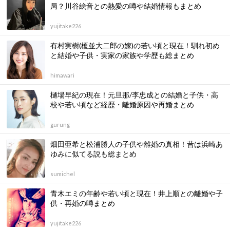
局？川谷絵音との熱愛の噂や結婚情報もまとめ
yujitake226
有村実樹(榎並大二郎の嫁)の若い頃と現在！馴れ初め
と結婚や子供・実家の家族や学歴も総まとめ
himawari
樋場早紀の現在！元旦那/李忠成との結婚と子供・高
校や若い頃など経歴・離婚原因や再婚まとめ
gurung
畑田亜希と松浦勝人の子供や離婚の真相！昔は浜崎あ
ゆみに似てる説も総まとめ
sumichel
青木エミの年齢や若い頃と現在！井上順との離婚や子
供・再婚の噂まとめ
yujitake226