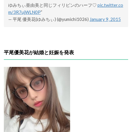
ゆみちぃ亜由美と同じフィリピンのハーフ♡
pic.twitter.co
m/3R7ujWLN0P
”
— 平尾 優美花(ゆみちぃ) (@yumichi1026)
January 9, 2015
平尾優美花が結婚と妊娠を発表