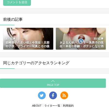
前後の記事
前の記事
次の記事
岩崎恭子の若い頃と今現在！旦那
きよるん＠ハムスター系男子の現
や子供・フライデー写真とその後
在！本名や年齢・ポテトになり消
も総まとめ【平泳ぎ金メダリス
えるまで・その後まとめ
ト】
同じカテゴリーのアクセスランキング
PAGE TOP
ABOUT
ライター一覧
利用規約