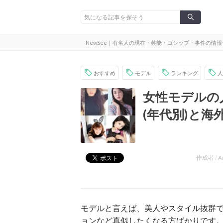
NewSee｜有名人の現在・芸能・ゴシップ・事件の情
おすすめ
モデル
ランキング
人
女性モデルの
(年代別)と海
作成者 /
A
モデルと言えば、美人やスタイル抜群
ョンなど真似したくなる方ばかりです