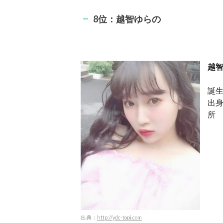
8位：越智ゆらの
越智
誕生
出
所
出典：
http://ydc-topi.com