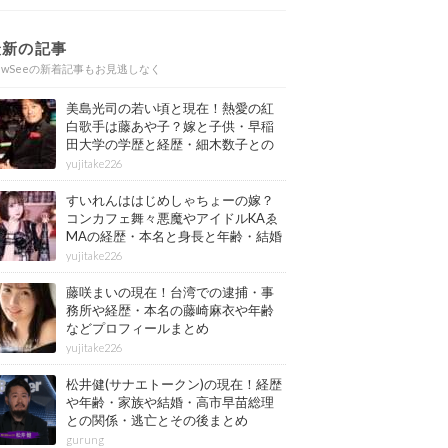
最新の記事
ewSeeの新着記事もお見逃しなく
美島光司の若い頃と現在！熱愛の紅
白歌手は藤あや子？嫁と子供・早稲
田大学の学歴と経歴・細木数子との
確執もまとめ
yujitake226
すいれんははじめしゃちょーの嫁？
コンカフェ舞々悪魔やアイドルKAゑ
MAの経歴・本名と身長と年齢・結婚
情報もまとめ
yujitake226
藤咲まいの現在！台湾での逮捕・事
務所や経歴・本名の藤崎麻衣や年齢
などプロフィールまとめ
yujitake226
松井健(サナエトークン)の現在！経歴
や年齢・家族や結婚・高市早苗総理
との関係・逃亡とその後まとめ
gurung