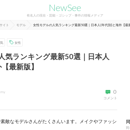
NewSee
有名人の現在・芸能・ゴシップ・事件の情報メディア
報サイト
モデル
女性モデルの人気ランキング最新50選｜日本人(年代別)と海外【最
気
女性
人気ランキング最新50選｜日本人
外【最新版】
0
imy
コメント
で素敵なモデルさんがたくさんいます。メイクやファッシ
。
同