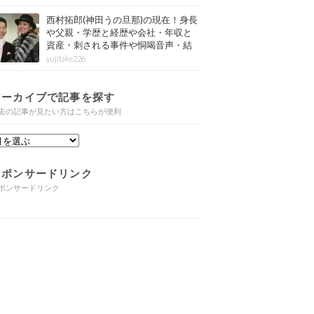
西村拓郎(神田うの旦那)の現在！身長
や父親・学歴と経歴や会社・年収と
資産・刺される事件や恫喝音声・結
婚と子供や自宅・脳梗塞の病気もま
yujitake226
とめ
アーカイブで記事を探す
去の記事が見たい方はこちらが便利
スポンサードリンク
ポンサードリンク