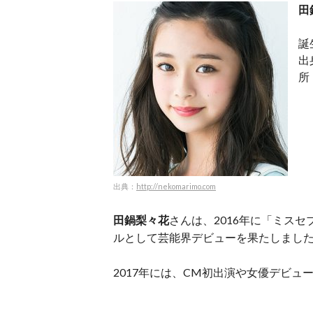
田
誕
出
所
出典：
http://nekomarimo.com
田鍋梨々花
さんは、2016年に「ミスセ
ルとして芸能界デビューを果たしまし
2017年には、CM初出演や女優デビ