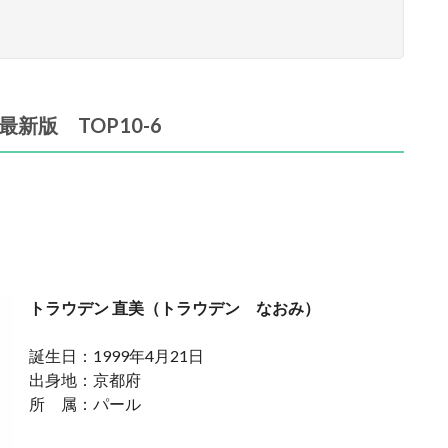
新版 TOP10-6
トラウデン 直美
（
トラウデン なおみ
）
誕生日：1999年4月21日
出身地：京都府
所 属：パール