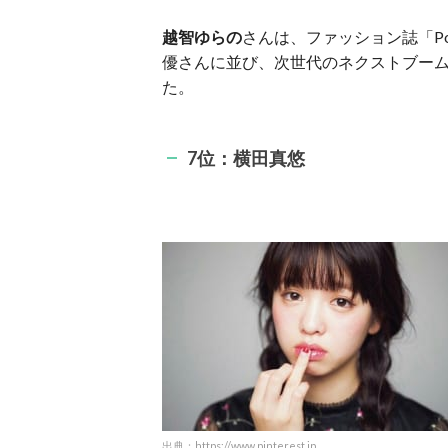
越智ゆらの
さんは、ファッション誌「Po
優さんに並び、次世代のネクストブーム
た。
7位：横田真悠
出典：
https://www.pinterest.jp