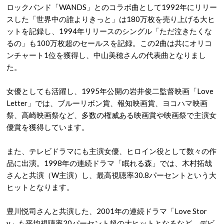
ロックバンド「WANDS」とのコラボ曲として1992年にリリー
スした「世界中の誰よりきっと」は180万枚を売り上げる大ヒ
ットを記録し、1994年リリースのシングル「ただ泣きたくな
るの」も100万枚超のセールスを記録。この2曲は共にオリコ
ンチャート1位を獲得し、中山美穂さんの代表曲となりまし
た。
女優としても活躍し、1995年公開の岩井俊二監督映画「Love
Letter」では、ブルーリボン賞、報知映画賞、ヨコハマ映画
祭、高崎映画祭など、多数の権威ある映画賞や映画祭で主演女
優賞を獲得しています。
また、テレビドラマにも主演女優、ヒロイン役として数々の作
品に出演。1998年の連続ドラマ「眠れる森」では、木村拓哉
さんと共演（W主演）し、最高視聴率30.8パーセントという大
ヒットとなります。
豊川悦司さんと共演した、2001年の連続ドラマ「Love Stor
y」も平均視聴率20パーセント超の大ヒットとなるなど、デビ