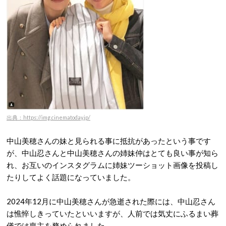
出典：https://img.cinematoday.jp/
中山美穂さんの妹と見られる事に抵抗があったという事です
が、中山忍さんと中山美穂さんの姉妹仲はとても良い事が知ら
れ、お互いのインスタグラムに姉妹ツーショット画像を投稿し
たりしてよく話題になっていました。
2024年12月に中山美穂さんが急逝された際には、中山忍さん
は憔悴しきっていたといいますが、人前では気丈にふるまい葬
儀では喪主を務められました。