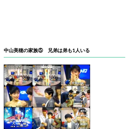
中山美穂の家族⑤ 兄弟は弟も1人いる