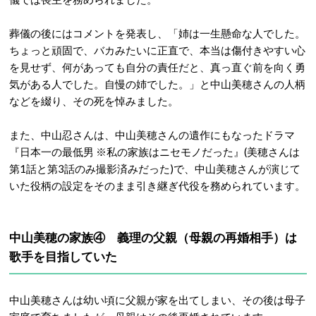
葬儀の後にはコメントを発表し、「姉は一生懸命な人でした。
ちょっと頑固で、バカみたいに正直で、本当は傷付きやすい心
を見せず、何があっても自分の責任だと、真っ直ぐ前を向く勇
気がある人でした。自慢の姉でした。」と中山美穂さんの人柄
などを綴り、その死を悼みました。
また、中山忍さんは、中山美穂さんの遺作にもなったドラマ
『日本一の最低男 ※私の家族はニセモノだった』(美穂さんは
第1話と第3話のみ撮影済みだった)で、中山美穂さんが演じて
いた役柄の設定をそのまま引き継ぎ代役を務められています。
中山美穂の家族④ 義理の父親（母親の再婚相手）は
歌手を目指していた
中山美穂さんは幼い頃に父親が家を出てしまい、その後は母子