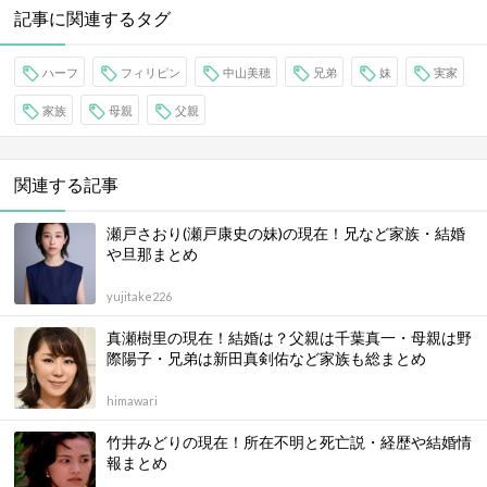
記事に関連するタグ
ハーフ
フィリピン
中山美穂
兄弟
妹
実家
家族
母親
父親
関連する記事
瀬戸さおり(瀬戸康史の妹)の現在！兄など家族・結婚
や旦那まとめ
yujitake226
真瀬樹里の現在！結婚は？父親は千葉真一・母親は野
際陽子・兄弟は新田真剣佑など家族も総まとめ
himawari
竹井みどりの現在！所在不明と死亡説・経歴や結婚情
報まとめ