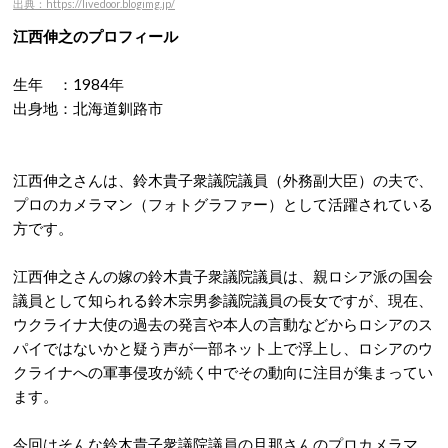
出典：https://livedoor.blogimg.jp/
江西伸之のプロフィール
生年 ：1984年
出身地：北海道釧路市
江西伸之さんは、鈴木貴子衆議院議員（外務副大臣）の夫で、
プロのカメラマン（フォトグラファー）として活躍されている
方です。
江西伸之さんの嫁の鈴木貴子衆議院議員は、親ロシア派の国会
議員として知られる鈴木宗男参議院議員の長女ですが、現在、
ウクライナ大使の過去の発言や本人の言動などからロシアのス
パイではないかと疑う声が一部ネット上で浮上し、ロシアのウ
クライナへの軍事侵攻が続く中でその動向に注目が集まってい
ます。
今回はそんな鈴木貴子衆議院議員の旦那さんのプロカメラマ