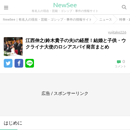
NewSee
有名人の現在・芸能・ゴシップ・事件の情報サイト
NewSee｜有名人の現在・芸能・ゴシップ・事件の情報サイト
ニュース
時事・
yujitake226
江西伸之(鈴木貴子の夫)の経歴！結婚と子供・ウ
クライナ大使のロシアスパイ発言まとめ
0
コメント
広告 / スポンサーリンク
はじめに