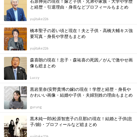
石原伸晃の現在！嫁と子供・兄弟や家族・大学や学歴
と経歴・引退理由・身長などプロフィールもまとめ
yujitake226
橋本聖子の若い頃と現在！夫と子供・高橋大輔キス強
要写真・身長や学歴もまとめ
yujitake226
森喜朗の現在！息子・森祐喜の死因／がんで激やせ画
像も総まとめ
Luccy
黒岩里奈(安野貴博の嫁)の現在！学歴と経歴・身長や
かわいい画像・結婚や子供・夫婦別姓の理由もまとめ
gurung
黒木純一郎(松原智恵子の旦那)の現在！結婚と子供(息
子/娘)・プロフィールなど総まとめ
yujitake226