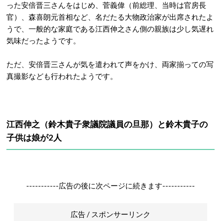
った安倍晋三さんをはじめ、菅義偉（前総理、当時は官房長
官）、森喜朗元首相など、名だたる大物政治家が出席されたよ
うで、一般的な家庭である江西伸之さん側の親族は少し気遅れ
気味だったようです。
ただ、安倍晋三さんが気を遣われて声をかけ、両家揃っての写
真撮影なども行われたようです。
江西伸之（鈴木貴子衆議院議員の旦那）と鈴木貴子の
子供は娘が2人
-----------広告の後に次ページに続きます-----------
広告 / スポンサーリンク