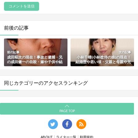
前後の記事
前の記事
次の記事
成田昭次の現在！事故と逮捕・兄
小林千晴(小林稔侍の娘)の現在！
の成田健一の自殺・嫁や子供や結
結婚歴や若い頃・父親と母親や兄
婚/離婚歴もまとめ
弟など家族まとめ
同じカテゴリーのアクセスランキング
PAGE TOP
ABOUT
ライター一覧
利用規約