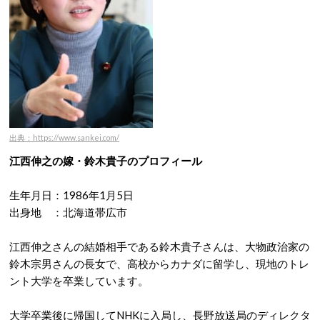
出典：https://www.sankei.com/
江西伸之の嫁・鈴木貴子のプロフィール
生年月日：1986年1月5日
出身地 ：北海道帯広市
江西伸之さんの結婚相手である鈴木貴子さんは、大物政治家の
鈴木宗男さんの長女で、高校からカナダに留学し、現地のトレ
ント大学を卒業しています。
大学卒業後に帰国してNHKに入局し、長野放送局のディレクタ