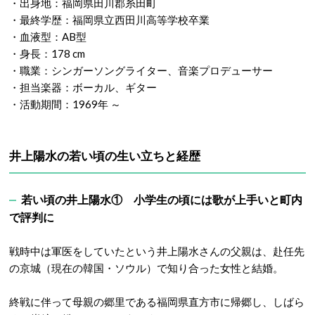
・出身地：福岡県田川郡糸田町
・最終学歴：福岡県立西田川高等学校卒業
・血液型：AB型
・身長：178 cm
・職業：シンガーソングライター、音楽プロデューサー
・担当楽器：ボーカル、ギター
・活動期間：1969年 ～
井上陽水の若い頃の生い立ちと経歴
若い頃の井上陽水① 小学生の頃には歌が上手いと町内
で評判に
戦時中は軍医をしていたという井上陽水さんの父親は、赴任先
の京城（現在の韓国・ソウル）で知り合った女性と結婚。
終戦に伴って母親の郷里である福岡県直方市に帰郷し、しばら