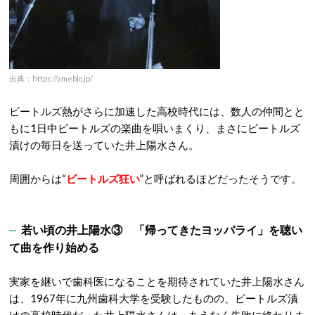
出典：https://ameblo.jp/
ビートルズ熱がさらに加速した高校時代には、数人の仲間とと
もに1日中ビートルズの楽曲を唄いまくり、まさにビートルズ
漬けの毎日を送っていた井上陽水さん。
周囲からは“
ビートルズ狂い
”と呼ばれるほどだったそうです。
若い頃の井上陽水③ 「帰ってきたヨッパライ」を聴い
て曲を作り始める
実家を継いで歯科医になることを期待されていた井上陽水さん
は、1967年に九州歯科大学を受験したものの、ビートルズ漬
けの高校時代だった井上陽水さんは、あえなく失敗に終わりま