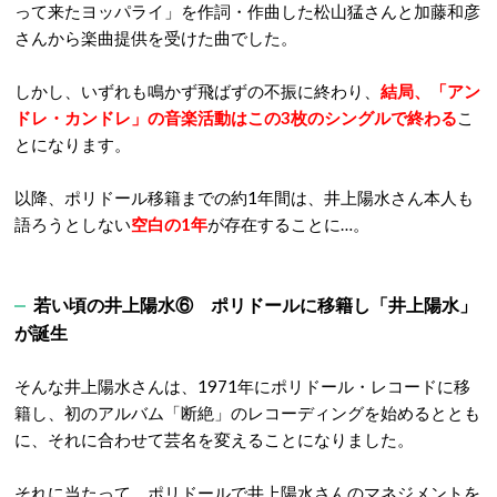
って来たヨッパライ」を作詞・作曲した松山猛さんと加藤和彦
さんから楽曲提供を受けた曲でした。
しかし、いずれも鳴かず飛ばずの不振に終わり、
結局、「アン
ドレ・カンドレ」の音楽活動はこの3枚のシングルで終わる
こ
とになります。
以降、ポリドール移籍までの約1年間は、井上陽水さん本人も
語ろうとしない
空白の1年
が存在することに…。
若い頃の井上陽水⑥ ポリドールに移籍し「井上陽水」
が誕生
そんな井上陽水さんは、1971年にポリドール・レコードに移
籍し、初のアルバム「断絶」のレコーディングを始めるととも
に、それに合わせて芸名を変えることになりました。
それに当たって、ポリドールで井上陽水さんのマネジメントを