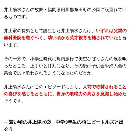
井上陽水さんの故郷・福岡県田川郡糸田町の公園に設置れてい
るものです。
井上家の長男として誕生した井上陽水さんは、
いずれは父親の
歯科医院を継ぐべく、幼い頃から英才教育を施されていた
と言
います。
その一方で、小学生時代に町内旅行で美空ひばりさんの歌を唄
ったところ、上手いと評判になり、その後は子供会や婦人会の
集会で度々歌わされるようになったのだとか。
井上陽水さんはこのエピソードにより、
人前で称賛されること
の喜びを感じるとともに、自身の歌唱力の高さを意識し始めた
そうです。
若い頃の井上陽水② 中学3年生の頃にビートルズと出
会う