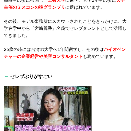
高校生の頃に帰国し、
上智大学
に進学。大学2年生の頃に
大学
主催のミスコンの準グランプリ
に選ばれています。
その後、モデル事務所にスカウトされたことをきっかけに、大
学在学中から「宮崎麗香」名義でセレブタレントとして活躍し
てきました。
25歳の時には台湾の大学へ1年間留学し、その後は
バイオベン
チャーの企業経営や美容コンサルタント
も務めています。
セレブぶりがすごい