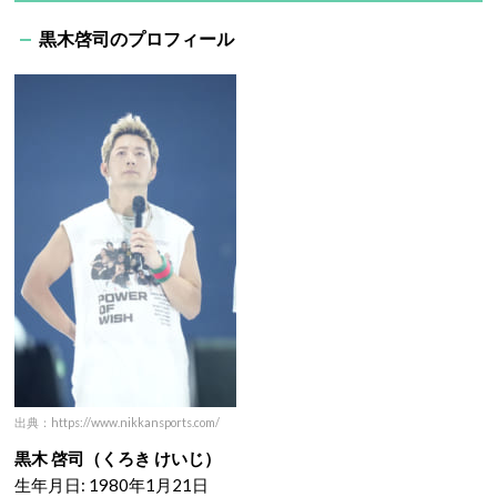
黒木啓司のプロフィール
出典：https://www.nikkansports.com/
黒木 啓司（くろき けいじ）
生年月日: 1980年1月21日