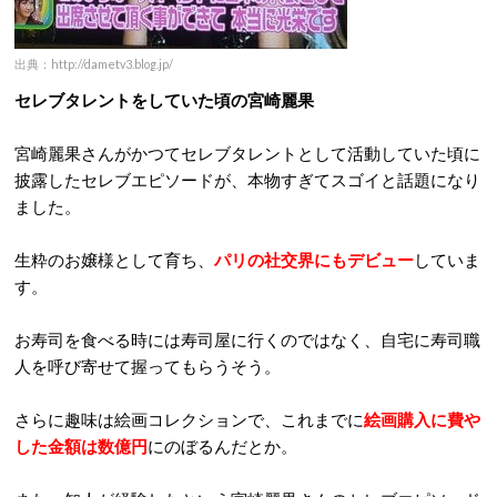
出典：http://dametv3.blog.jp/
セレブタレントをしていた頃の宮崎麗果
宮崎麗果さんがかつてセレブタレントとして活動していた頃に
披露したセレブエピソードが、本物すぎてスゴイと話題になり
ました。
生粋のお嬢様として育ち、
パリの社交界にもデビュー
していま
す。
お寿司を食べる時には寿司屋に行くのではなく、自宅に寿司職
人を呼び寄せて握ってもらうそう。
さらに趣味は絵画コレクションで、これまでに
絵画購入に費や
した金額は数億円
にのぼるんだとか。