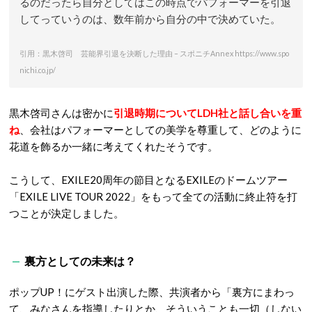
るのだったら自分としてはこの時点でパフォーマーを引退
してっていうのは、数年前から自分の中で決めていた。
引用：黒木啓司 芸能界引退を決断した理由 – スポニチAnnex https://www.spo
nichi.co.jp/
黒木啓司さんは密かに
引退時期についてLDH社と話し合いを重
ね
、会社はパフォーマーとしての美学を尊重して、どのように
花道を飾るか一緒に考えてくれたそうです。
こうして、EXILE20周年の節目となるEXILEのドームツアー
「EXILE LIVE TOUR 2022」をもって全ての活動に終止符を打
つことが決定しました。
裏方としての未来は？
ポップUP！にゲスト出演した際、共演者から「裏方にまわっ
て、みなさんを指導したりとか、そういうことも一切（しない