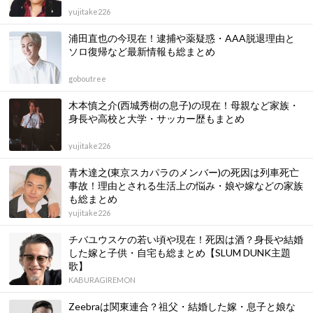
yujitake226
浦田直也の今現在！逮捕や薬疑惑・AAA脱退理由と
ソロ復帰など最新情報も総まとめ
goboutree
木本慎之介(西城秀樹の息子)の現在！母親など家族・
身長や高校と大学・サッカー歴もまとめ
yujitake226
青木達之(東京スカパラのメンバー)の死因は列車死亡
事故！理由とされる生活上の悩み・娘や嫁などの家族
も総まとめ
yujitake226
チバユウスケの若い頃や現在！死因は酒？身長や結婚
した嫁と子供・自宅も総まとめ【SLUM DUNK主題
歌】
KABURAGIREMON
Zeebraは関東連合？祖父・結婚した嫁・息子と娘な