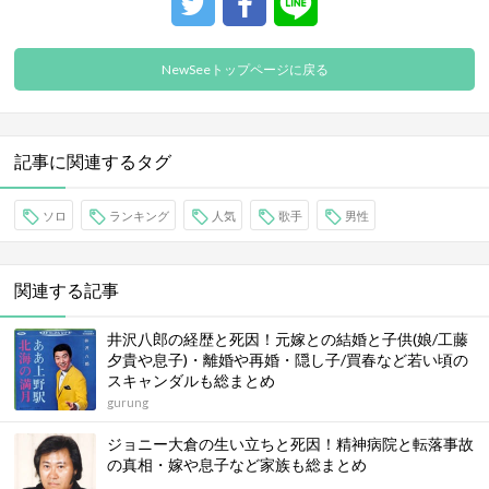
NewSeeトップページに戻る
記事に関連するタグ
ソロ
ランキング
人気
歌手
男性
関連する記事
井沢八郎の経歴と死因！元嫁との結婚と子供(娘/工藤
夕貴や息子)・離婚や再婚・隠し子/買春など若い頃の
スキャンダルも総まとめ
gurung
ジョニー大倉の生い立ちと死因！精神病院と転落事故
の真相・嫁や息子など家族も総まとめ