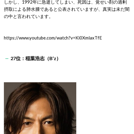
しかし、1992年に急逝してしまい、死因は、覚せい剤の過剰
摂取による肺水腫であると公表されていますが、真実は未だ闇
の中と言われています。
https://www.youtube.com/watch?v=Ki0XmlaxTfE
27位：稲葉浩志（B’z）