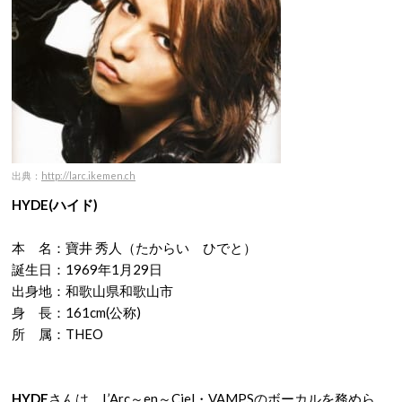
出典：
http://larc.ikemen.ch
HYDE(ハイド)
本 名：寶井 秀人（たからい ひでと）
誕生日：1969年1月29日
出身地：和歌山県和歌山市
身 長：161cm(公称)
所 属：THEO
HYDE
さんは、
L’Arc
～
en
～
Ciel
・VAMPSのボーカルを務めら