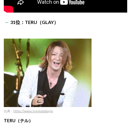
31位：TERU（GLAY）
出典：
https://www.cinematoday.jp
TERU（テル）