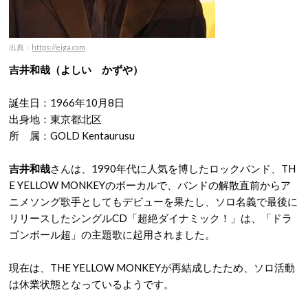
出典：
https://eiga.com
吉井和哉（よしい かずや）
誕生日：1966年10月8日
出身地：東京都北区
所 属：GOLD Kentaurusu
吉井和哉
さんは、1990年代に人気を博したロックバンド、TH
E YELLOW MONKEYのボーカルで、バンドの解散直前からア
ニメソング歌手としてもデビューを果たし、ソロ名義で最後に
リリースしたシングルCD「超絶ダイナミック！」は、「ドラ
ゴンボール超」の主題歌に起用されました。
現在は、THE YELLOW MONKEYが再結成したため、ソロ活動
は休業状態となっているようです。