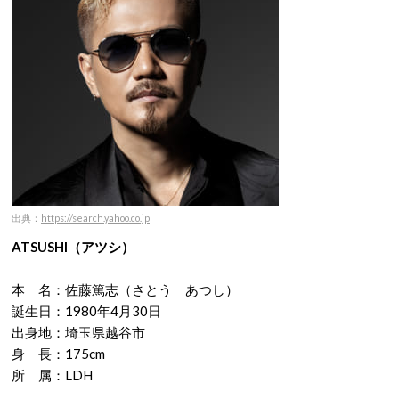
出典：
https://search.yahoo.co.jp
ATSUSHI（アツシ）
本 名：佐藤篤志（さとう あつし）
誕生日：1980年4月30日
出身地：埼玉県越谷市
身 長：175cm
所 属：LDH