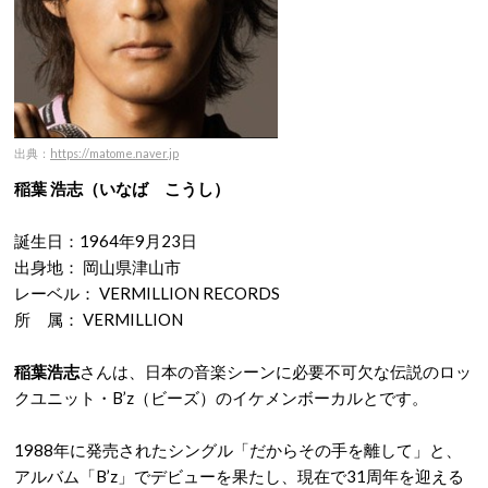
出典：
https://matome.naver.jp
稲葉 浩志（いなば こうし）
誕生日：1964年9月23日
出身地： 岡山県津山市
レーベル： VERMILLION RECORDS
所 属： VERMILLION
稲葉浩志
さんは、日本の音楽シーンに必要不可欠な伝説のロッ
クユニット・B’z（ビーズ）のイケメンボーカルとです。
1988年に発売されたシングル「だからその手を離して」と、
アルバム「B’z」でデビューを果たし、現在で31周年を迎える