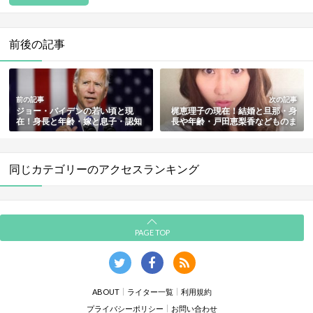
前後の記事
前の記事
次の記事
ジョー・バイデンの若い頃と現
梶恵理子の現在！結婚と旦那・身
在！身長と年齢・嫁と息子・認知
長や年齢・戸田恵梨香などものま
症疑惑やスキャンダルまとめ
ねメイクまとめ
同じカテゴリーのアクセスランキング
PAGE TOP
ABOUT
ライター一覧
利用規約
プライバシーポリシー
お問い合わせ