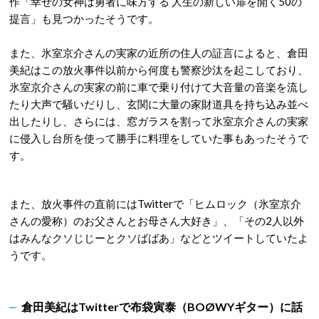
作「幸せの女神は勇者に味方する 人生の新しい扉を開く50の
提言」も見つかったそうです。
また、氷室京介さんの実家の近所の住人の証言によると、倉田
美紀はこの放火事件以前から何度も警察沙汰を起こしており、
氷室京介さんの実家の前に車で乗り付けて大音量の音楽を流し
たり大声で騒いだりし、玄関に大量の家財道具を持ち込み並べ
出したりし、さらには、窓ガラスを割って氷室京介さんの実家
に侵入し台所を使って勝手に料理をしていた事もあったそうで
す。
また、放火事件の直前にはTwitterで「ヒムロック（氷室京介
さんの愛称）のお父さんとお母さん大好き」、「その2人以外
はみんなクソじじーとクソばばあ」などとツイートしていたよ
うです。
倉田美紀はTwitterで布袋寅泰（BOØWYギター）に話