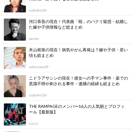
yujitake226
河口恭吾の現在！代表曲「桜」のパクリ疑惑・結婚し
た嫁や子供情報など総まとめ
passpi
木山裕策の現在！病気やがん再発は？嫁や子供・若い
頃も総まとめ
sakuraaaa39
ニドラアサシンの現在！彼女への手マン事件・薬での
意識不明や刺される事件・逮捕の経緯も総まとめ
yujitake226
THE RAMPAGEのメンバー16人の人気順とプロフィ
ール【最新版】
Luccy