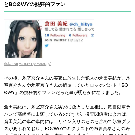
とBOØWYの熱狂的ファン
出典：http://kura1.photozou.jp/
その後、氷室京介さんの実家に放火した犯人の倉田美紀が、氷
室京介さんや氷室京介さんの所属していたロックバンド「BO
ØWY」の熱狂的なファンだった事が明らかになりました。
倉田美紀は、氷室京介さん実家に放火した直後に、軽自動車ラ
パンで高崎署に出頭しているのですが、捜査関係者によれば、
倉田美紀の車の車内には、サイン入りのものも含めて氷室グッ
ズがあふれており、BOØWYのギタリストの布袋寅泰さんの著