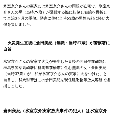
氷室京介さんの実家には氷室京介さんの両親が在宅で、氷室京
介さんの母（当時79歳）が避難する際に転倒し右腕を骨折し
て全治3ヶ月の重傷。隣家に住む当時63歳の男性も顔に軽い火
傷を負いました。
火災発生直後に倉田美紀（無職・当時37歳）が警察署に
自首
氷室京介さんの実家で火災が発生した直後の同日午前6時頃、
群馬県警察高崎署に群馬県前橋市に住む無職の女・倉田美紀
（当時37歳）が「私が氷室京介さんの実家に火をつけた」と
自首し、群馬県警はこの倉田美紀を現住建造物等放火容疑で逮
捕しました。
倉田美紀（氷室京介実家放火事件の犯人）は氷室京介