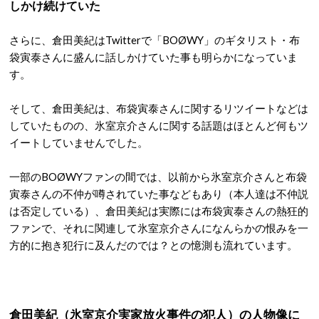
しかけ続けていた
さらに、倉田美紀はTwitterで「BOØWY」のギタリスト・布
袋寅泰さんに盛んに話しかけていた事も明らかになっていま
す。
そして、倉田美紀は、布袋寅泰さんに関するリツイートなどは
していたものの、氷室京介さんに関する話題はほとんど何もツ
イートしていませんでした。
一部のBOØWYファンの間では、以前から氷室京介さんと布袋
寅泰さんの不仲が噂されていた事などもあり（本人達は不仲説
は否定している）、倉田美紀は実際には布袋寅泰さんの熱狂的
ファンで、それに関連して氷室京介さんになんらかの恨みを一
方的に抱き犯行に及んだのでは？との憶測も流れています。
倉田美紀（氷室京介実家放火事件の犯人）の人物像に