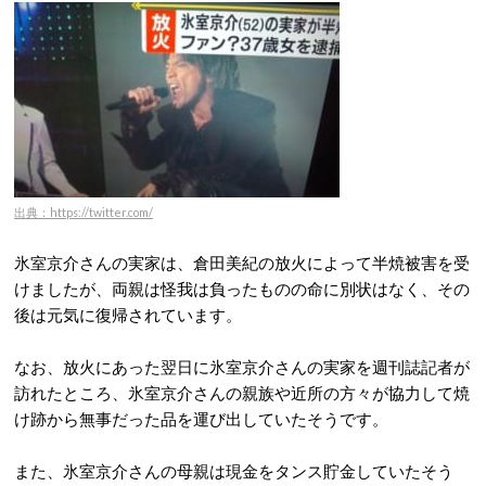
出典：https://twitter.com/
氷室京介さんの実家は、倉田美紀の放火によって半焼被害を受
けましたが、両親は怪我は負ったものの命に別状はなく、その
後は元気に復帰されています。
なお、放火にあった翌日に氷室京介さんの実家を週刊誌記者が
訪れたところ、氷室京介さんの親族や近所の方々が協力して焼
け跡から無事だった品を運び出していたそうです。
また、氷室京介さんの母親は現金をタンス貯金していたそう