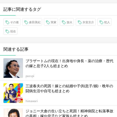
記事に関連するタグ
その後
倉田美紀
実家
放火
氷室京介
犯人
現在
関連する記事
ブラザートムの現在！出身地や身長・薬の治療・歴代
の嫁と息子2人も総まとめ
passpi
三波春夫の死因！嫁との結婚や子供(息子/娘)・晩年の
闘病生活や自宅も総まとめ
himawari
ジョニー大倉の生い立ちと死因！精神病院と転落事故
の真相・嫁や息子など家族も総まとめ