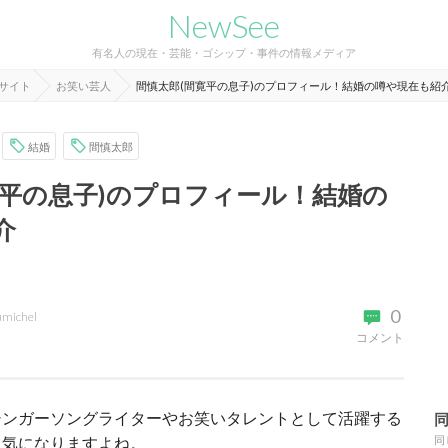
NewSee
有名人の現在・芸能・ゴシップ・事件の情報メディア
報サイト
お笑い芸人
間慎太郎(間寛平の息子)のプロフィール！結婚の噂や現在も紹
結婚
間慎太郎
寛平の息子)のプロフィール！結婚の
介
0
umichel
コメント
シンガーソングライターやお笑いタレントとして活躍する
も気になりますよね。
同