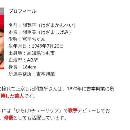
プロフィール
名前：間寛平（はざまかんぺい）
本名：間重美（はざましげみ）
愛称：寛平ちゃん
生年月日：1949年7月20日
出身地：高知県宿毛市
血液型：AB型
身長：164cm
所属事務所：吉本興業
に憧れて上京した間寛平さんは、1970年に吉本興業に所
を博した芸人
です。
年には『ひらけ!チューリップ』で
歌手
デビューしてお
、
俳優
としても活躍しています。