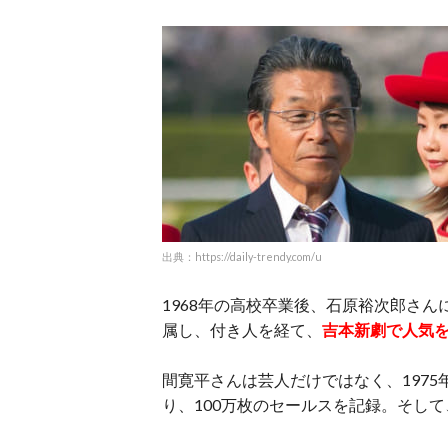
出典：https://daily-trendy.com/u
1968年の高校卒業後、石原裕次郎さん
属し、付き人を経て、
吉本新劇で人気
間寛平さんは芸人だけではなく、1975
り、100万枚のセールスを記録。そして