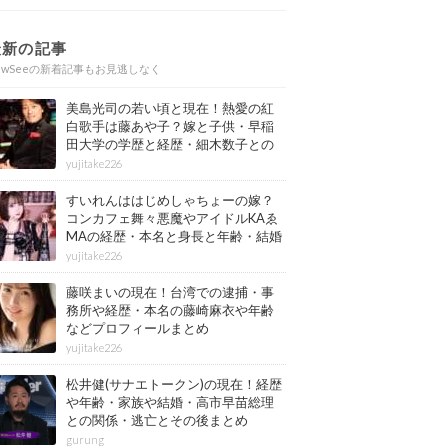
最新の記事
ewSeeの新着記事もお見逃しなく
美島光司の若い頃と現在！熱愛の紅
白歌手は藤あや子？嫁と子供・早稲
田大学の学歴と経歴・細木数子との
確執もまとめ
yujitake226
すいれんははじめしゃちょーの嫁？
コンカフェ舞々悪魔やアイドルKAゑ
MAの経歴・本名と身長と年齢・結婚
情報もまとめ
yujitake226
藤咲まいの現在！台湾での逮捕・事
務所や経歴・本名の藤崎麻衣や年齢
などプロフィールまとめ
yujitake226
松井健(サナエトークン)の現在！経歴
や年齢・家族や結婚・高市早苗総理
との関係・逃亡とその後まとめ
gurung