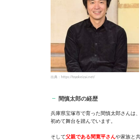
出典：https://toyokeizai.net/
間慎太郎の経歴
兵庫県宝塚市で育った間慎太郎さんは、
初めて舞台を踏んでいます。
そして
父親である間寛平さん
や家族と