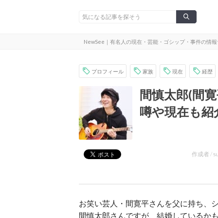
NewSee｜有名人の現在・芸能・ゴシップ・事件の情
プロフィール
家族
現在
経歴
間慎太郎(間
噂や現在も紹
作成者 /
s
お笑い芸人・間寛平さんを父に持ち、
間慎太郎さんですが、結婚しているか