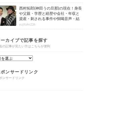
西村拓郎(神田うの旦那)の現在！身長
や父親・学歴と経歴や会社・年収と
資産・刺される事件や恫喝音声・結
婚と子供や自宅・脳梗塞の病気もま
yujitake226
とめ
アーカイブで記事を探す
去の記事が見たい方はこちらが便利
スポンサードリンク
ポンサードリンク