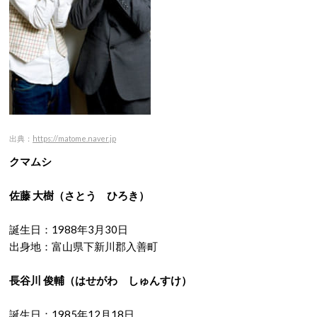
出典：
https://matome.naver.jp
クマムシ
佐藤 大樹
（さとう ひろき）
誕生日：1988年3月30日
出身地：富山県下新川郡入善町
長谷川 俊輔
（はせがわ しゅんすけ）
誕生日：1985年12月18日