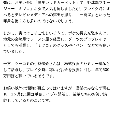
響
は、お笑い番組「爆笑レッドカーペット」で、野球部マネー
ジャー「ミツコ」ネタで人気を博しましたが、ブレイク時に比
べるとテレビやメディアへの露出が減り、「一発屋」といった
印象を抱く方も多いのではないでしょう。
しかし、実はそこそこ忙しいそうで、ボケの長友光弘さんは、
地元の宮崎県でラーメン屋を経営し、ダーツのプロプレイヤー
としても活躍し、「ミツコ」のグッズやイベントなどでも稼い
でいました。
一方、ツッコミの小林優介さんは、株式投資のセミナー講師と
して活躍し、ブレイク時に稼いだお金を投資に回し、年間500
万円ほど稼いでいるそうです。
お笑い以外の活動が目立ってはいますが、営業のみならず現在
も、2ヶ月に1回は単独ライブを開催し、後輩たちのお笑い講
師もしているとのことです。