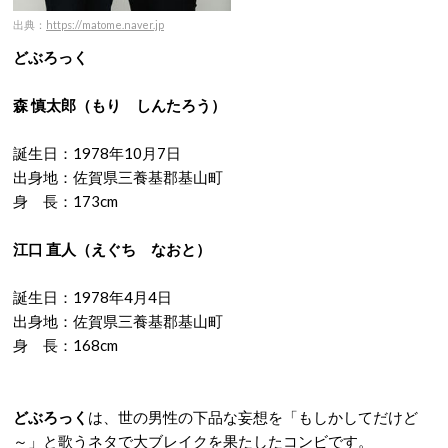
出典：
https://matome.naver.jp
どぶろっく
森 慎太郎
（もり しんたろう）
誕生日：1978年10月7日
出身地：佐賀県三養基郡基山町
身 長：173cm
江口 直人
（えぐち なおと）
誕生日：1978年4月4日
出身地：佐賀県三養基郡基山町
身 長：168cm
どぶろっく
は、世の男性の下品な妄想を「もしかしてだけど
～」と歌うネタで大ブレイクを果たしたコンビです。