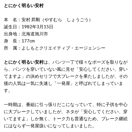
とにかく明るい安村
本 名：安村 昇剛（やすむら しょうごう）
誕生日：1982年3月15日
出身地：北海道旭川市
身 長：177cm
所 属：よしもとクリエイティブ・エージェンシー
とにかく明るい安村
は、パンツ一丁で様々なポーズを取りなが
ら、パンツを穿いていない風に見せ「安心してください、穿い
てますよ」の決めセリフで大ブレークを果たしましたが、その
後の人気は一気に失速し「一発屋」と呼ばれてしまっていま
す。
一時期は、番組に引っ張りだこになっていて、特に子供を中心
に大ブレークしていましたが、ネタが「安心してください、穿
いてますよ」しか無く、トーク力も普通なため、ブレーク継続
にはならず一発屋扱いになってしまいました。