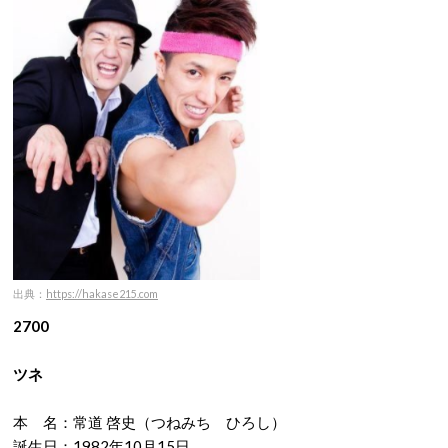
出典：
https://hakase215.com
2700
ツネ
本 名：常道 啓史（つねみち ひろし）
誕生日：1982年10月15日