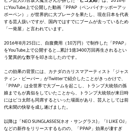
ピン芸人の古坂大魔王さんが扮した「
ピコ太郎
」は、2016年
にYouTube上で公開した動画「PPAP（ペンパイナッポーアッ
ポーペン）」が世界的に大ブレークを果たし、現在日本を代表
する芸人扱いですが、国内ではすでにブームが去っているため
「一発屋」と言われています。
2016年8月25日に、自腹費用（10万円）で制作した「PPAP」
をYouTube上で公開すると…累計1億3400万回再生されるとい
う驚異的な数字を叩き出したのです。
この効果の背景には、カナダのカリスマアーティスト「ジャス
ティン・ビーバー」がTwitterで紹介したことがきっかけで、
「PPAP」は全世界で大ブームを起こし、トランプ大統領の孫
娘までもが真似をしていたことから、トランプ大統領が来日時
にはピコ太郎も同席するといった場面があり、芸人としては前
代未聞の快挙を成し遂げました。
以降は「NEO SUNGLASSES(ネオ・サングラス)」「I LIKE OJ」
などの新作をリリースするものの、「PPAP」効果が凄すぎ