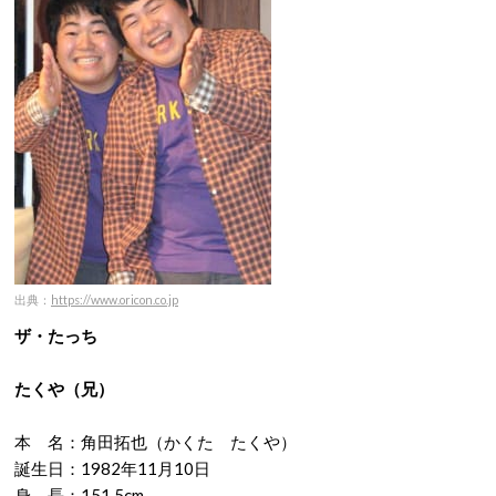
出典：
https://www.oricon.co.jp
ザ・たっち
たくや
（兄）
本 名：角田拓也（かくた たくや）
誕生日：1982年11月10日
身 長：151.5cm