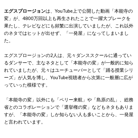
エグスプロージョン
は、YouTube上で公開した動画「本能寺の
変」が、4800万回以上も再生されたことで一躍大ブレークを
果たし、テレビなどにも頻繁に出演していましたが、これ以外
のネタではヒットが出せず、「一発屋」になってしまいまし
た。
エグスプロージョンの2人は、元々ダンススクールに通ってい
るダンサーで、主なネタとして「本能寺の変」が一般的に知ら
れていましたが、元々はユーチューバーとして「踊る授業シリ
ーズ」が人気を博し、YouTube視聴者から次第に一般層に広が
っていった模様です。
「本能寺の変」以外にも「ペリー来航」や「島原の乱」、総務
省とのコラボレーションで「選挙権の変」などもネタもありま
すが、「本能寺の変」しか知らない人も多いことから、一発屋
と言われています。