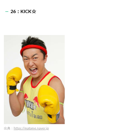
26：KICK☆
出典：
https://matome.naver.jp