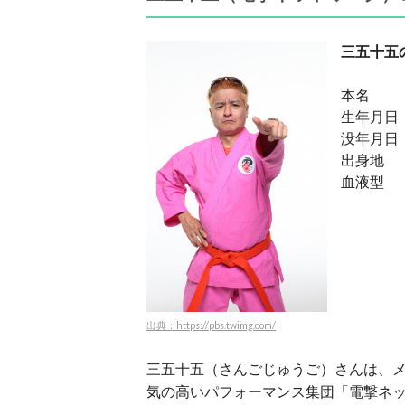
三五十五
本名 ：
生年月日：
没年月日：
出身地 
血液型 
出典：https://pbs.twimg.com/
三五十五（さんごじゅうご）さんは、
気の高いパフォーマンス集団「電撃ネッ