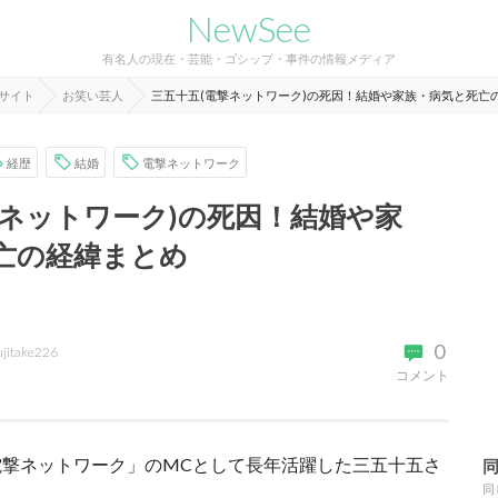
NewSee
有名人の現在・芸能・ゴシップ・事件の情報メディア
報サイト
お笑い芸人
三五十五(電撃ネットワーク)の死因！結婚や家族・病気と死亡
経歴
結婚
電撃ネットワーク
撃ネットワーク)の死因！結婚や家
亡の経緯まとめ
0
ujitake226
コメント
撃ネットワーク」のMCとして長年活躍した三五十五さ
同