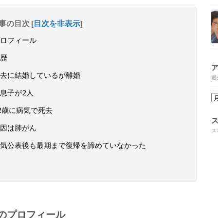
事の目次
[
目次を非表示
]
ロフィール
歴
去に結婚しているが離婚
過
息子が2人
2歳に病気で死去
因は肺がん
ス
気公表後も最期まで復帰を諦めていなかった
のプロフィール