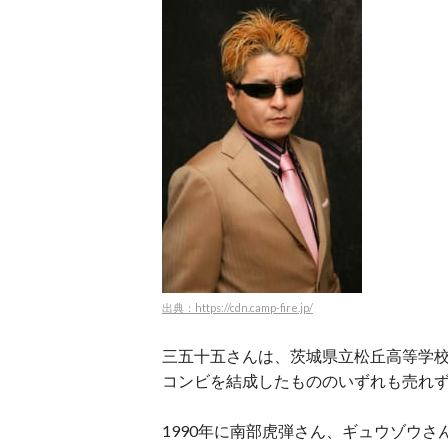
出典：https://cdn.camp-fire.jp/
三五十五さんは、茨城県立松丘高等学校
コンビを結成したもののいずれも売れ
1990年に南部虎弾さん、ギュウゾウ