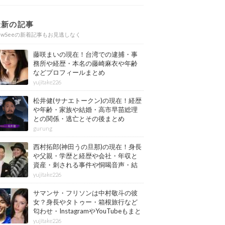
最新の記事
ewSeeの新着記事もお見逃しなく
藤咲まいの現在！台湾での逮捕・事
務所や経歴・本名の藤崎麻衣や年齢
などプロフィールまとめ
yujitake226
松井健(サナエトークン)の現在！経歴
や年齢・家族や結婚・高市早苗総理
との関係・逃亡とその後まとめ
gurung
西村拓郎(神田うの旦那)の現在！身長
や父親・学歴と経歴や会社・年収と
資産・刺される事件や恫喝音声・結
婚と子供や自宅・脳梗塞の病気もま
yujitake226
とめ
サマンサ・フリソンは中村敬斗の彼
女？身長やタトゥー・箱根旅行など
匂わせ・InstagramやYouTubeもまと
め
yujitake226