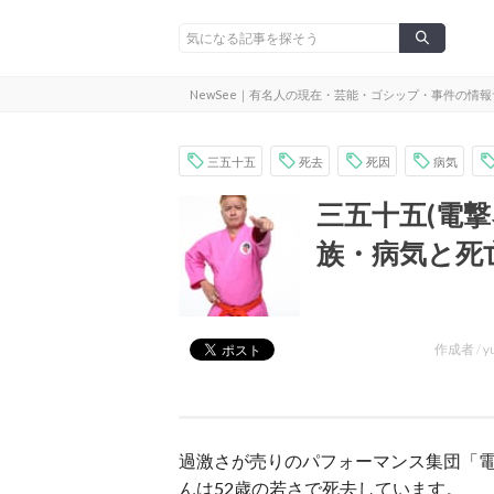
NewSee｜有名人の現在・芸能・ゴシップ・事件の情
三五十五
死去
死因
病気
三五十五(電
族・病気と死
作成者 /
y
過激さが売りのパフォーマンス集団「電
んは52歳の若さで死去しています。