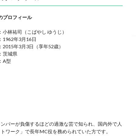
のプロフィール
小林祐司（こばやし ゆうじ）
1962年3月16日
2015年3月3日（享年52歳）
：茨城県
：A型
メンバーが負傷するほどの過激な芸で知られ、国内外で人
トワーク」で長年MC役を務められていた方です。