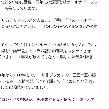
スなどを中心に活躍。同年には深夜番組オールナイトフジ
ューも果たしています。
アメリカロサンゼルスの人気テレビ番組「ベスト・オブ・
外進出を果たし、「TOKYO SHOCK BOYS」の名前
レイクしてからは主にグループでの活動に力を入れていま
誌「楽しい熱帯魚」のコラム記事の連載をスタートさせ、
いています。（病気が原因ではなく、楽しい熱帯魚休刊に
1年から2002年まで、「別冊ブブカ」で「三五十五の縦
は、テレビゲーム情報誌「ファミ通」で「いまどきの子供」
としても活躍されていました。
漫才コンビ「御神酒徳」を結成するなど幅広く活躍されて