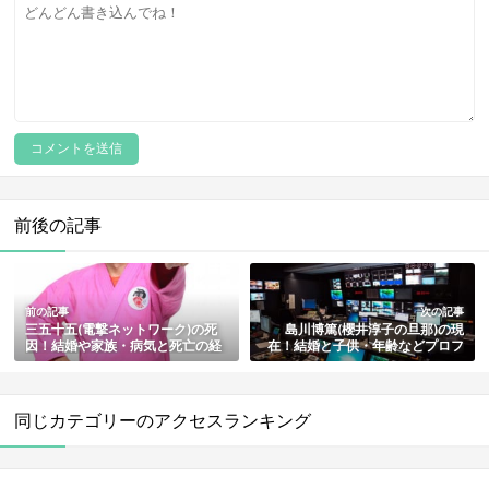
前後の記事
前の記事
次の記事
三五十五(電撃ネットワーク)の死
島川博篤(櫻井淳子の旦那)の現
因！結婚や家族・病気と死亡の経
在！結婚と子供・年齢などプロフ
緯まとめ
ィールも総まとめ
同じカテゴリーのアクセスランキング