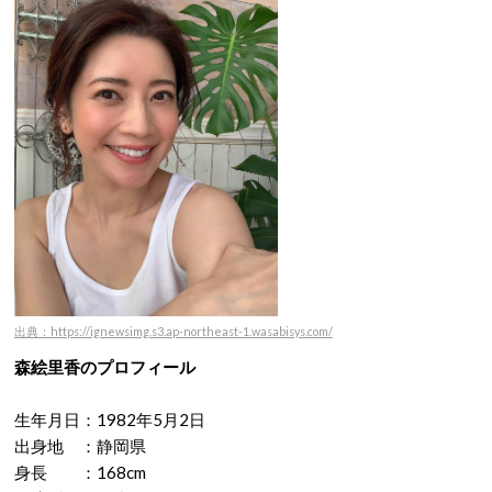
出典：https://ignewsimg.s3.ap-northeast-1.wasabisys.com/
森絵里香のプロフィール
生年月日：1982年5月2日
出身地 ：静岡県
身長 ：168cm