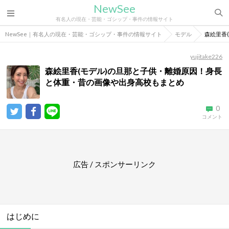
NewSee
有名人の現在・芸能・ゴシップ・事件の情報サイト
NewSee｜有名人の現在・芸能・ゴシップ・事件の情報サイト
モデル
森絵里香
yujitake226
森絵里香(モデル)の旦那と子供・離婚原因！身長
と体重・昔の画像や出身高校もまとめ
0
コメント
広告 / スポンサーリンク
はじめに