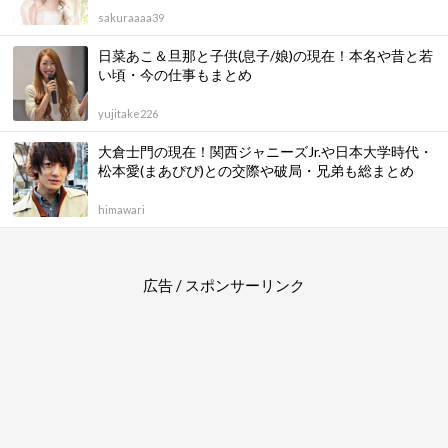
sakuraaaa39
日菜あこ＆旦那と子供(息子/娘)の現在！本名や昔と若
い頃・今の仕事もまとめ
yujitake226
大倉士門の現在！関西ジャニーズJr.や日本大学時代・
松本愛(まあぴぴ)との交際や破局・兄弟も総まとめ
himawari
広告 / スポンサーリンク