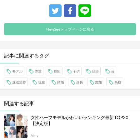
NewSeeトップページに戻る
記事に関連するタグ
モデル
体重
原因
子供
旦那
昔
森絵里香
現在
結婚
身長
離婚
高校
関連する記事
女性ハーフモデルかわいいランキング最新TOP30
【決定版】
Aimy