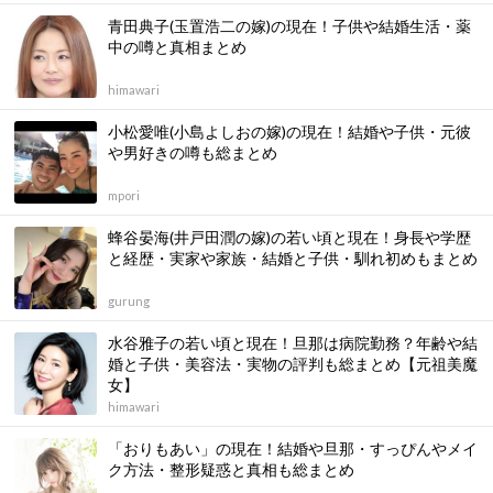
青田典子(玉置浩二の嫁)の現在！子供や結婚生活・薬
中の噂と真相まとめ
himawari
小松愛唯(小島よしおの嫁)の現在！結婚や子供・元彼
や男好きの噂も総まとめ
mpori
蜂谷晏海(井戸田潤の嫁)の若い頃と現在！身長や学歴
と経歴・実家や家族・結婚と子供・馴れ初めもまとめ
gurung
水谷雅子の若い頃と現在！旦那は病院勤務？年齢や結
婚と子供・美容法・実物の評判も総まとめ【元祖美魔
女】
himawari
「おりもあい」の現在！結婚や旦那・すっぴんやメイ
ク方法・整形疑惑と真相も総まとめ