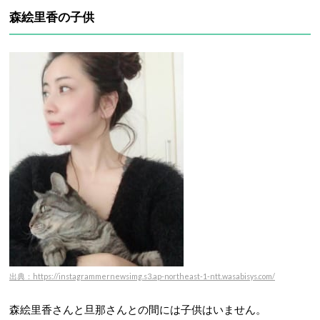
森絵里香の子供
出典：https://instagrammernewsimg.s3.ap-northeast-1-ntt.wasabisys.com/
森絵里香さんと旦那さんとの間には子供はいません。