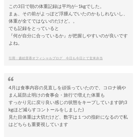
この3日で朝の体重記録は平均が−1kgでした。
まぁ、その前がよっぽど浮腫んでいたのかもしれないし、
体重が全てではないのだけど。。
でも記録をとっていると
『何が自分に合っているか』が把握しやすいのが良いです
よね。
引用：森絵里香オフィシャルブログ 今日も今日とて玄米弁当
4月は食事内容の見直しを頑張っていたので、コロナ禍や
まん延防止明けの食事会・旅行で増えた体重も
すっかり元に戻り良い感じの状態をキープしています(約3
kgほど減らすコントールをしました)
見た目体重は大切だけど、数字は１つの指針になるので私
はどちらも重要視しています