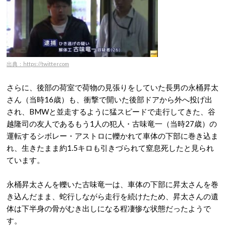
出典：https://twitter.com
さらに、後部の荷室で荷物の見張りをしていた長男の永桶昇太
さん（当時16歳）も、衝撃で開いた後部ドアから外へ投げ出
され、BMWと並走するように猛スピードで走行してきた、谷
越隆司の友人であるもう1人の犯人・古味竜一（当時27歳）の
運転するシボレー・アストロに轢かれて車体の下部に巻き込ま
れ、生きたまま約1.5キロも引きづられて窒息死したと見られ
ています。
永桶昇太さんを轢いた古味竜一は、車体の下部に昇太さんを巻
き込んだまま、蛇行しながら走行を続けたため、昇太さんの遺
体は下半身の骨がむき出しになる程凄惨な状態だったようで
す。