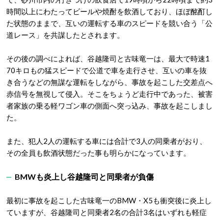
時間以上にわたってビールや焼酎を飲酒しており、ほぼ酩酊し
た状態のままで、互いの運転する車のスピードを競い合う「公
道レース」を共謀したとされます。
その後の調べによれば、谷越隆司と古味竜一は、最大で時速1
70キロもの猛スピードで公道で車を走行させ、互いの車を抜
き合うなどの無謀な運転をしながら、事故を起こした交差点へ
赤信号を無視して侵入。そこをちょうど走行中であった、被害
者家族の乗る軽ワゴン車の側面へ突っ込み、事故を起こしまし
た。
また、犯人2人の運転する車には合計で3人の同乗者がおり、
その全員も飲酒状態だった事も明らかになっています。
BMWも炎上し谷越隆司と同乗者が負傷
最初に事故を起こした古味竜一のBMW・X5も衝突後に炎上し
ていますが、谷越隆司と同乗者2名の合計3名はいずれも軽症