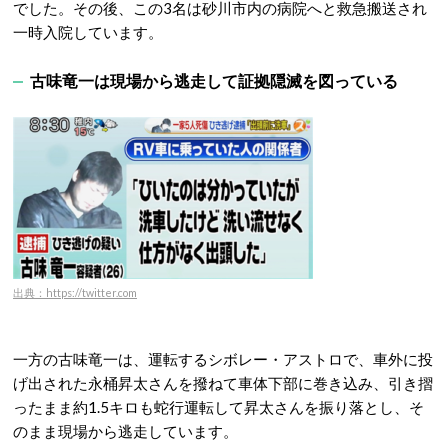
でした。その後、この3名は砂川市内の病院へと救急搬送され
一時入院しています。
古味竜一は現場から逃走して証拠隠滅を図っている
出典：https://twitter.com
一方の古味竜一は、運転するシボレー・アストロで、車外に投
げ出された永桶昇太さんを撥ねて車体下部に巻き込み、引き摺
ったまま約1.5キロも蛇行運転して昇太さんを振り落とし、そ
のまま現場から逃走しています。