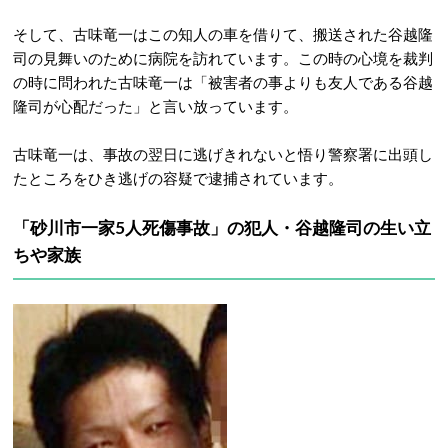
そして、古味竜一はこの知人の車を借りて、搬送された谷越隆
司の見舞いのために病院を訪れています。この時の心境を裁判
の時に問われた古味竜一は「被害者の事よりも友人である谷越
隆司が心配だった」と言い放っています。
古味竜一は、事故の翌日に逃げきれないと悟り警察署に出頭し
たところをひき逃げの容疑で逮捕されています。
「砂川市一家5人死傷事故」の犯人・谷越隆司の生い立
ちや家族