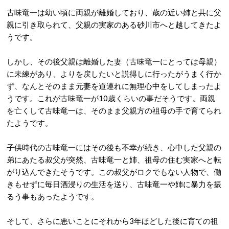
古味竜一は幼い頃に両親が離婚しており、歳の近い姉と共に父
親に引き取られて、父親の実家のある砂川市へと越してきたよ
うです。
しかし、その後父親は離婚した妻（古味竜一にとっては母親）
に未練があり、よりを戻したいと説得しに行ったがうまく行か
ず、なんとそのまま元妻を道連れに無理心中をしてしまったよ
うです。これが古味竜一が10歳くらいの事だそうです。両親
を亡くして古味竜一は、そのまま父親方の祖母の手で育てられ
たようです。
子供時代の古味竜一にはその後も不幸が続き、心中した父親の
弟にあたる叔父が突然、古味竜一と姉、祖母の住む実家へと転
がり込んできたそうです。この叔父がロクでもない人物で、働
きもせずに毎日酒浸りの生活を送り、古味竜一や姉に暴力を振
るう事もあったようです。
そして、さらに悪いことにそれから3年ほどした後に育ての祖