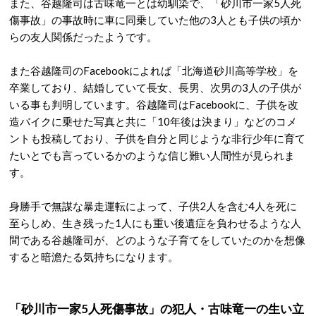
また、谷越隆司は古味竜一とは幼馴染で、「砂川市一家5人死
傷事故」の事故時に車に同乗していた他の3人とも子供の頃か
らの友人関係だったようです。
また谷越隆司のFacebookによれば「北海道砂川高等学校」を
卒業しており、結婚していて長女、長男、次男の3人の子供が
いる事も判明しています。谷越隆司はFacebookに、子供を改
造バイクに乗せた写真と共に「10年後は決まり」などのコメ
ントも投稿しており、子供を自分と同じような非行少年に育て
たいとでも言っているかのような信じ難い人間性が見られま
す。
身勝手で無謀な暴走運転によって、子供2人を含む4人を死に
至らしめ、生き残った1人にも重い後遺症を負わせるような人
間である谷越隆司が、どのような子育てをしていたのかを想像
すると暗澹たる気持ちになります。
「砂川市一家5人死傷事故」の犯人・古味竜一の生い立