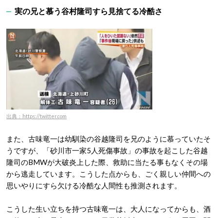
実の兄と慕う谷村隆司すら見捨てる冷酷さ
出典：https://twitter.com
また、古味竜一は幼馴染の谷越隆司を兄のように慕っていたそ
うですが、「砂川市一家5人死傷事故」の事故を起こした谷越
隆司のBMWが大破炎上した際、救助に当たる事もなくその場
から逃走しています。こうした点からも、ごく親しい仲間への
思いやりにすら欠ける冷酷な人間性も推測されます。
こうした生い立ちを持つ古味竜一は、大人になってからも、酒