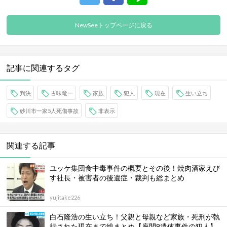
NewSeeトップページに戻る
記事に関連するタグ
判決
古味竜一
家族
犯人
現在
生い立ち
砂川市一家5人死傷事故
非表示
関連する記事
ユッケ集団食中毒事件の概要とその後！焼肉酒家えび
す社長・被害者の後遺症・裁判も総まとめ
yujitake226
白石隆浩の生い立ち！父親と母親など家族・死刑が執
行された現在まで総まとめ【座間9遺体事件の犯人】