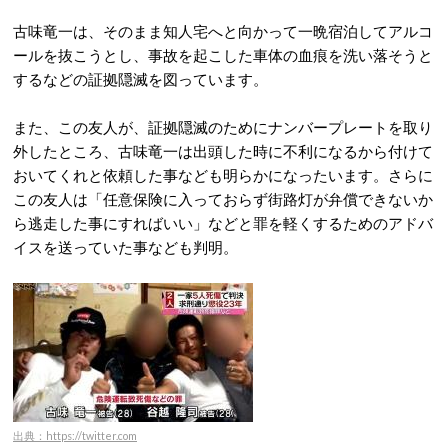
古味竜一は、そのまま知人宅へと向かって一晩宿泊してアルコ
ールを抜こうとし、事故を起こした車体の血痕を洗い落そうと
するなどの証拠隠滅を図っています。
また、この友人が、証拠隠滅のためにナンバープレートを取り
外したところ、古味竜一は出頭した時に不利になるから付けて
おいてくれと依頼した事なども明らかになったいます。さらに
この友人は「任意保険に入っておらず街路灯が弁償できないか
ら逃走した事にすればいい」などと罪を軽くするためのアドバ
イスを送っていた事なども判明。
出典：https://twitter.com