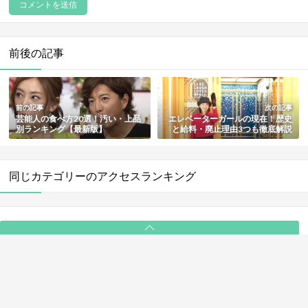
前後の記事
前の記事
次の記事
芸能人の食べ方20選！汚い・上品
エレベーターガールの現在！歴史
別ランキング【最新版】
と給料・廃止理由3つも徹底解説
同じカテゴリーのアクセスランキング
PAGE TOP
ABOUT
ライター一覧
利用規約