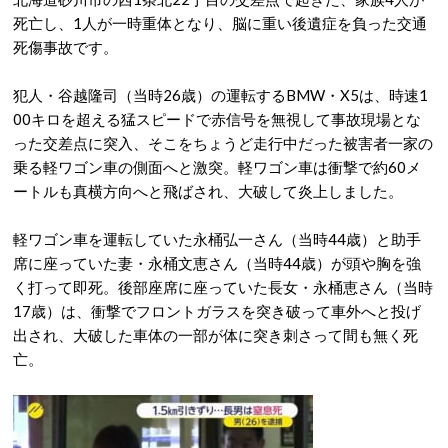
死亡し、1人が一時重体となり、脳に重い後遺症を負った交通
死傷事故です。
犯人・谷越隆司（当時26歳）の運転するBMW・X5は、時速1
00キロを超える猛スピードで赤信号を無視して事故現場とな
った交差点に突入、そこをちょうど走行中だった被害者一家の
乗る軽ワゴン車の側面へと激突。軽ワゴン車は衝撃で約60メ
ートルも真横方向へと飛ばされ、大破して炎上しました。
軽ワゴン車を運転していた永桶弘一さん（当時44歳）と助手
席に座っていた妻・永桶文恵さん（当時44歳）が頭や胸を強
く打って即死。後部座席に座っていた長女・永桶恵さん（当時
17歳）は、衝撃でフロントガラスを突き破って車外へと投げ
出され、大破した車体の一部が体に突き刺さって間も無く死
亡。