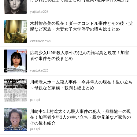
yujitake226
木村智奈美の現在！ダークコンドル事件とその後・父
親など家族・大妻女子大学停学の噂も総まとめ
entamenews
広島少女LINE殺人事件の犯人の顔写真と現在！加害
者や事件その後まとめ
yujitake226
川崎老人ホーム殺人事件・今井隼人の現在！生い立ち
～母親など家族・裁判も総まとめ
passpi
川崎中1上村遼太くん殺人事件の犯人・舟橋龍一の現
在！加害者少年3人の生い立ち・親や兄弟など家族の
その後も紹介
passpi