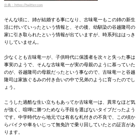
出典：https://twitter.com
そんな頃に、姉が結婚する事になり、古味竜一もこの姉の新生
活に付いていったという情報と、その後、幼馴染の谷越隆司の
家に引き取られたという情報が出ていますが、時系列ははっき
りしていません。
少なくとも古味竜一が、子供時代に保護者を次々と失った事は
事実のようで、そんな古味竜一が実の母親のように慕っていた
のが、谷越隆司の母親だったという事なので、古味竜一と谷越
隆司は家族ぐるみの付き合いの中で兄弟のように育ったのでし
ょう。
こうした過酷な生い立ちもあってか古味竜一は、異常なほど気
が強く、喧嘩に勝つためなら手段を選ばないタイプだったよう
です。中学時代から地元では有名な札付きの不良で、この頃か
らバイクや車をいじって無免許で乗り回していたとの証言があ
ります。