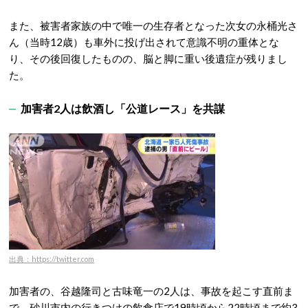
また、被害者家族の中で唯一の生存者となった次女の永桶光さ
ん（当時12歳）も車外に投げ出されて意識不明の重体とな
り、その後回復したものの、脳と脚に重い後遺症が残りまし
た。
加害者2人は飲酒し「公道レース」を共謀
出典：https://twitter.com
加害者の、谷越隆司と古味竜一の2人は、事故を起こす直前ま
で、砂川市内の行きつけの飲食店で19時頃から22時頃まで約3