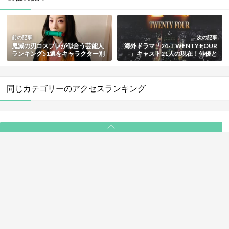
前の記事
次の記事
鬼滅の刃コスプレが似合う芸能人
海外ドラマ「24-TWENTY FOUR
ランキング51選をキャラクター別
-」キャスト21人の現在！俳優と
に紹介【最新版】
女優の役柄や近況まとめ
同じカテゴリーのアクセスランキング
PAGE TOP
ABOUT
ライター一覧
利用規約
プライバシーポリシー
お問い合わせ
© 2025 NewSee