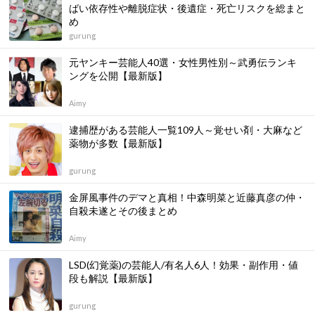
ばい依存性や離脱症状・後遺症・死亡リスクを総まと
め
gurung
元ヤンキー芸能人40選・女性男性別～武勇伝ランキ
ングを公開【最新版】
Aimy
逮捕歴がある芸能人一覧109人～覚せい剤・大麻など
薬物が多数【最新版】
gurung
金屏風事件のデマと真相！中森明菜と近藤真彦の仲・
自殺未遂とその後まとめ
Aimy
LSD(幻覚薬)の芸能人/有名人6人！効果・副作用・値
段も解説【最新版】
gurung