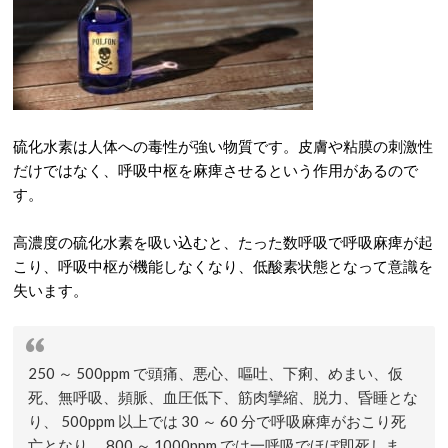
硫化水素は人体への毒性が強い物質です。皮膚や粘膜の刺激性
だけではなく、呼吸中枢を麻痺させるという作用があるので
す。
高濃度の硫化水素を吸い込むと、たった数呼吸で呼吸麻痺が起
こり、呼吸中枢が機能しなくなり、低酸素状態となって意識を
失います。
250 ～ 500ppm で頭痛、悪心、嘔吐、下痢、めまい、仮
死、無呼吸、頻脈、血圧低下、筋肉攣縮、脱力、昏睡とな
り、 500ppm 以上では 30 ～ 60 分で呼吸麻痺がおこり死
亡となり、 800 ～ 1000ppm では一呼吸でほぼ即死しま