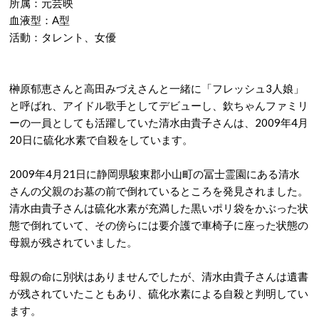
所属：元芸映
血液型：A型
活動：タレント、女優
榊原郁恵さんと高田みづえさんと一緒に「フレッシュ3人娘」
と呼ばれ、アイドル歌手としてデビューし、欽ちゃんファミリ
ーの一員としても活躍していた清水由貴子さんは、2009年4月
20日に硫化水素で自殺をしています。
2009年4月21日に静岡県駿東郡小山町の冨士霊園にある清水
さんの父親のお墓の前で倒れているところを発見されました。
清水由貴子さんは硫化水素が充満した黒いポリ袋をかぶった状
態で倒れていて、その傍らには要介護で車椅子に座った状態の
母親が残されていました。
母親の命に別状はありませんでしたが、清水由貴子さんは遺書
が残されていたこともあり、硫化水素による自殺と判明してい
ます。