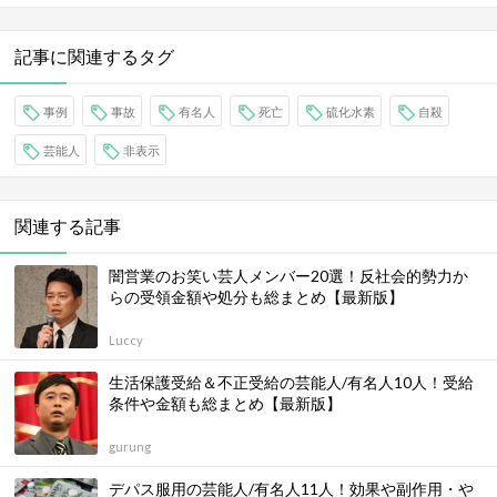
記事に関連するタグ
事例
事故
有名人
死亡
硫化水素
自殺
芸能人
非表示
関連する記事
闇営業のお笑い芸人メンバー20選！反社会的勢力か
らの受領金額や処分も総まとめ【最新版】
Luccy
生活保護受給＆不正受給の芸能人/有名人10人！受給
条件や金額も総まとめ【最新版】
gurung
デパス服用の芸能人/有名人11人！効果や副作用・や