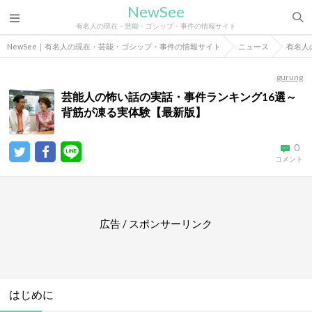
NewSee
有名人の現在・芸能・ゴシップ・事件の情報サイト
NewSee｜有名人の現在・芸能・ゴシップ・事件の情報サイト
ニュース
有名人
gurung
芸能人の怖い話の実話・事件ランキング16選～
背筋が凍る実体験【最新版】
0
コメント
広告 / スポンサーリンク
はじめに