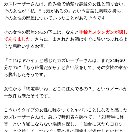
カズレーザーさんは、飲み会で清楚な黒髪の女性と知り合い、
その女性が「私、Sっ気があるの」という言葉に興味を持ち、
その女性の部屋についていったことがあるそうです。
その女性の部屋の枕の下には、なんと
手錠とスタンガンが隠し
てありました
。さらに、出されたお酒はすぐに酔いつぶれるよ
うな悪酔いするお酒。
「これはヤバイ」と感じたカズレーザーさんは、まだ21時30
分なのに「もう終電だから」と言い訳をして、その女性の家か
ら脱出したそうです。
女性から「終電早いね、どこに住んでるの？」というメールが
十数件も来たそうです。
こういうタイプの女性に嘘をつくとヤバいことになると感じた
カズレーザーさんは、急いで時刻表を調べて、「21時半に終
電」という嘘にならない場所を探し、「仙台に来たらヨロシ
ク」と返信して、ついでに萩の月の画像まで添付したのだと