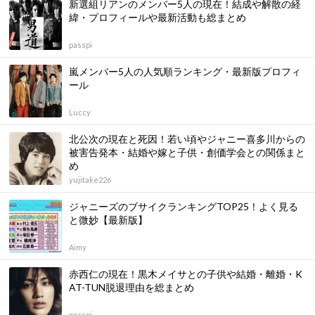
新選組リアンのメンバー5人の現在！結成や解散の経
緯・プロフィールや最新活動も総まとめ
passpi
嵐メンバー5人の人気順ランキング・最新版プロフィ
ール
Luccy
北公次の現在と死因！若い頃やジャニー喜多川からの
被害告発本・結婚や嫁と子供・創価学会との関係まと
め
yujitake226
ジャニーズのブサイクランキングTOP25！よく見る
と微妙【最新版】
Aimy
赤西仁の現在！黒木メイサとの子供や結婚・離婚・K
AT-TUN脱退理由を総まとめ
passpi