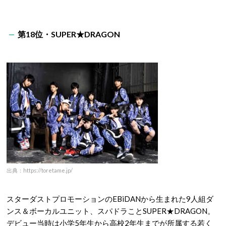
第18位・SUPER★DRAGON
出典：https://toretame.jp/
スターダストプロモーションのEBiDANから生まれた9人組ダ
ンス＆ボーカルユニット、スパドラことSUPER★DRAGON。
デビュー当時は小学5年生から高校2年生までが所属する若く