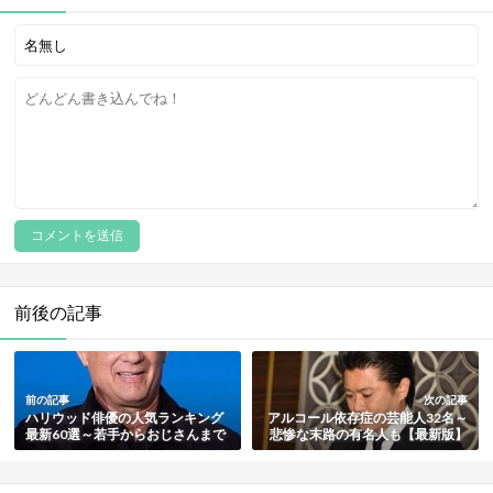
前後の記事
前の記事
次の記事
ハリウッド俳優の人気ランキング
アルコール依存症の芸能人32名～
最新60選～若手からおじさんまで
悲惨な末路の有名人も【最新版】
【決定版】