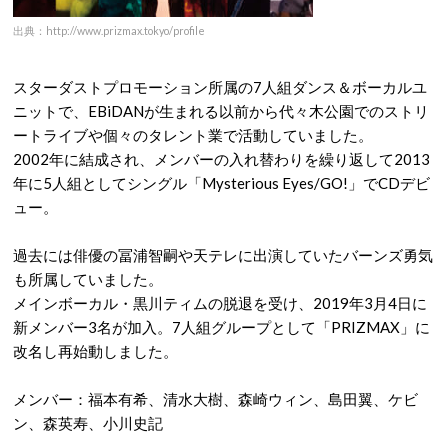
出典：http://www.prizmax.tokyo/profile
スターダストプロモーション所属の7人組ダンス＆ボーカルユ
ニットで、EBiDANが生まれる以前から代々木公園でのストリ
ートライブや個々のタレント業で活動していました。
2002年に結成され、メンバーの入れ替わりを繰り返して2013
年に5人組としてシングル「Mysterious Eyes/GO!」でCDデビ
ュー。
過去には俳優の冨浦智嗣や天テレに出演していたバーンズ勇気
も所属していました。
メインボーカル・黒川ティムの脱退を受け、2019年3月4日に
新メンバー3名が加入。7人組グループとして「PRIZMAX」に
改名し再始動しました。
メンバー：福本有希、清水大樹、森崎ウィン、島田翼、ケビ
ン、森英寿、小川史記