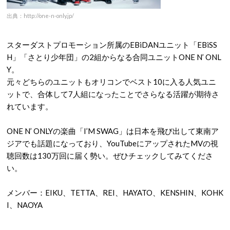
出典：http://one-n-only.jp/
スターダストプロモーション所属のEBiDANユニット「EBiSS
H」「さとり少年団」の2組からなる合同ユニットONE N’ ONL
Y。
元々どちらのユニットもオリコンでベスト10に入る人気ユニ
ットで、合体して7人組になったことでさらなる活躍が期待さ
れています。
ONE N’ ONLYの楽曲「I’M SWAG」は日本を飛び出して東南ア
ジアでも話題になっており、YouTubeにアップされたMVの視
聴回数は130万回に届く勢い。ぜひチェックしてみてくださ
い。
メンバー：EIKU、TETTA、REI、HAYATO、KENSHIN、KOHK
I、NAOYA