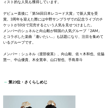
ィスト的な人気も獲得しています。
デビュー直後に「第56回日本レコード大賞」で新人賞を受
賞。3周年を迎えた際には中野サンプラザでの記念ライブのチ
ケットが10分で完売するという人気を見せつけました。
メンバーのシュネルと向山毅が韓国の人気グループ「2AM」
とコラボした楽曲「逢いたい…」も話題になり、注目を集めて
いるグループです。
メンバー：シュネル（渡部俊英）、向山毅、佐々木和也、佐脇
慧一、中山優貴、木全寛幸、山口智也、手島章斗
第23位・さくらしめじ