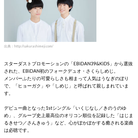
出典：http://sakurashimeji.com/
スターダストプロモーションの「EBiDAN39&KiDS」から選抜
された、EBiDAN初のフォークデュオ・さくらしめじ。
メンバーふたりの可愛らしさも相まって人気はうなぎのぼり
で、「ヒョーガク」や「しめじ」と呼ばれて親しまれていま
す。
デビュー曲となった1stシングル「いくじなし／きのうのゆ
め」、グループ史上最高位のオリコン順位を記録した「はじま
るきせつ／さんきゅう」など、心がぽかぽかする癒される楽曲
は必聴です。