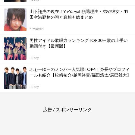
山下翔央の現在！Ya-Ya-yah脱退理由・弟や彼女・羽
田空港勤務の噂と真相も総まとめ
himawari
男性アイドル歌唱力ランキングTOP30～歌の上手い
動画付き【最新版】
Luccy
ふぉーゆーのメンバー人気順TOP4！身長やプロフィ
ールも紹介【松崎祐介/越岡裕貴/福田悠太/辰巳雄大】
Luccy
広告 / スポンサーリンク