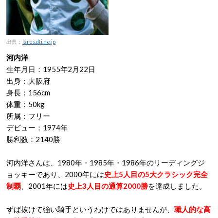
出典：
lares.dti.ne.jp
河内洋
生年月日：1955年2月22日
出身：大阪府
身長：156cm
体重：50kg
所属：フリー
デビュー：1974年
勝利数：2140勝
河内洋さんは、1980年・1985年・1986年のリーディングジ
ョッキーであり、2000年には
史上5人目の5大クラシック完全
制覇
、2001年には
史上3人目の通算2000勝
を達成しました。
ずば抜けて強い騎手というわけではありませんが、
職人的な高