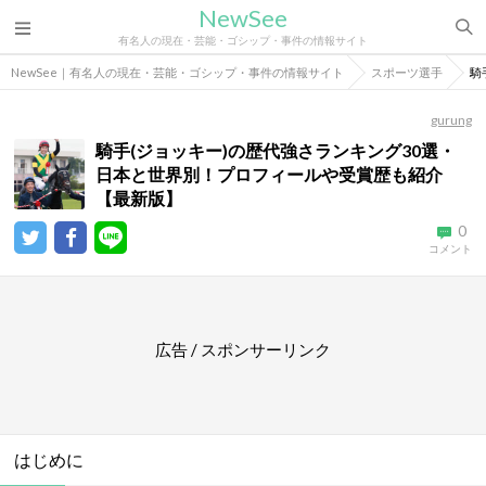
NewSee
有名人の現在・芸能・ゴシップ・事件の情報サイト
NewSee｜有名人の現在・芸能・ゴシップ・事件の情報サイト
スポーツ選手
騎
gurung
騎手(ジョッキー)の歴代強さランキング30選・
日本と世界別！プロフィールや受賞歴も紹介
【最新版】
0
コメント
広告 / スポンサーリンク
はじめに