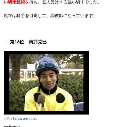
い騎乗技術
を持ち、玄人受けする強い騎手でした。
現在は騎手を引退して、調教師になっています。
第16位 南井克巳
出典：
keibazanmai.net