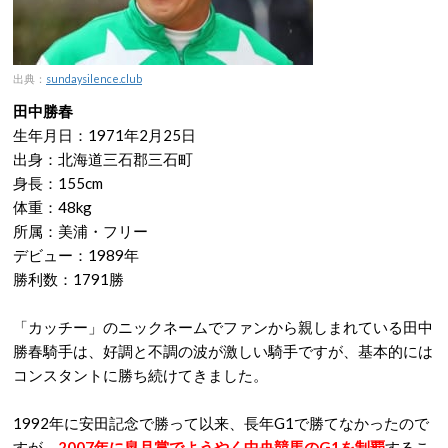
出典：
sundaysilence.club
田中勝春
生年月日：1971年2月25日
出身：北海道三石郡三石町
身長：155cm
体重：48kg
所属：美浦・フリー
デビュー：1989年
勝利数：1791勝
「カッチー」のニックネームでファンから親しまれている田中
勝春騎手は、好調と不調の波が激しい騎手ですが、基本的には
コンスタントに勝ち続けてきました。
1992年に安田記念で勝って以来、長年G1で勝てなかったので
すが、
2007年に皐月賞でようやく中央競馬のG1を制覇
するこ