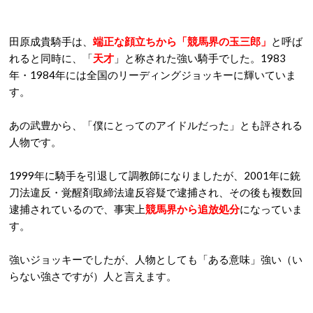
田原成貴騎手は、
端正な顔立ちから「競馬界の玉三郎」
と呼ば
れると同時に、「
天才
」と称された強い騎手でした。1983
年・1984年には全国のリーディングジョッキーに輝いていま
す。
あの武豊から、「僕にとってのアイドルだった」とも評される
人物です。
1999年に騎手を引退して調教師になりましたが、2001年に銃
刀法違反・覚醒剤取締法違反容疑で逮捕され、その後も複数回
逮捕されているので、事実上
競馬界から追放処分
になっていま
す。
強いジョッキーでしたが、人物としても「ある意味」強い（い
らない強さですが）人と言えます。