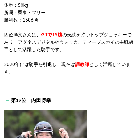
体重：50kg
所属：栗東・フリー
勝利数：1586勝
四位洋文さんは、
G1で15勝
の実績を持つトップジョッキーで
あり、アグネスデジタルやウォッカ、ディープスカイの主戦騎
手として活躍した騎手です。
2020年には騎手を引退し、現在は
調教師
として活躍していま
す。
第19位 内田博幸