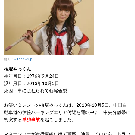
出典：
withnews.jp
桜塚やっくん
生年月日：1976年9月24日
没年月日：2013年10月5日
死因：車にはねられて心臓破裂
お笑いタレントの桜塚やっくんは、2013年10月5日、中国自
動車道の伊佐パーキングエリア付近を運転中に、中央分離帯に
衝突する
単独事故
を起こしました。
マネージャーが走行車線に出て警察に通報していたら、トラッ