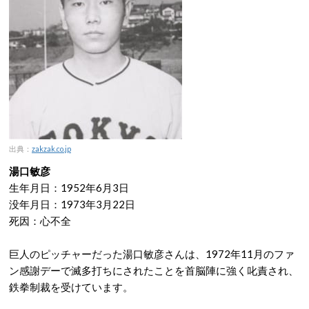
出典：
zakzak.co.jp
湯口敏彦
生年月日：1952年6月3日
没年月日：1973年3月22日
死因：心不全
巨人のピッチャーだった湯口敏彦さんは、1972年11月のファ
ン感謝デーで滅多打ちにされたことを首脳陣に強く叱責され、
鉄拳制裁を受けています。