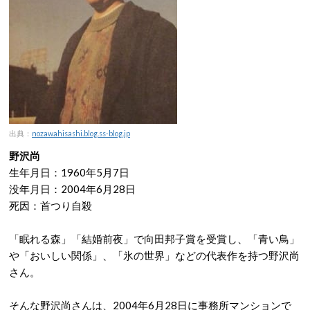
出典：
nozawahisashi.blog.ss-blog.jp
野沢尚
生年月日：1960年5月7日
没年月日：2004年6月28日
死因：首つり自殺
「眠れる森」「結婚前夜」で向田邦子賞を受賞し、「青い鳥」
や「おいしい関係」、「氷の世界」などの代表作を持つ野沢尚
さん。
そんな野沢尚さんは、2004年6月28日に事務所マンションで