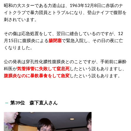
昭和の大スターである力道山は、1963年12月8日に赤坂のナ
イトクラブで暴力団員とトラブルになり、登山ナイフで腹部を
刺されています。
その傷は応急処置をして、翌日に縫合しているのですが、12
月15日に腹膜炎による
腸閉塞
で緊急入院し、その日の夜に亡
くなりました。
公の発表は穿孔性化膿性腹膜炎とのことですが、手術前に麻酔
科医が
気管挿管に失敗して窒息死
したという説もありますし、
腹膜炎なのに暴飲暴食をして急変
したという説もあります。
第39位 森下直人さん