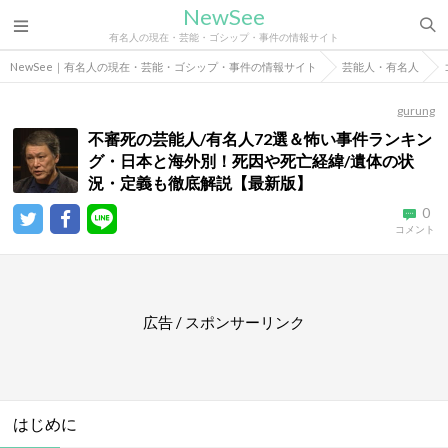
NewSee
有名人の現在・芸能・ゴシップ・事件の情報サイト
NewSee｜有名人の現在・芸能・ゴシップ・事件の情報サイト
芸能人・有名人
gurung
不審死の芸能人/有名人72選＆怖い事件ランキン
グ・日本と海外別！死因や死亡経緯/遺体の状
況・定義も徹底解説【最新版】
0
コメント
広告 / スポンサーリンク
はじめに