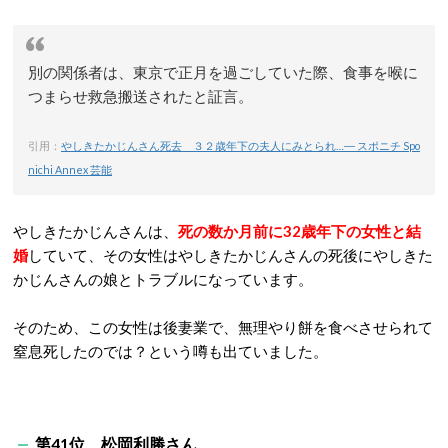
別の関係者は、東京で正月を過ごしていた際、食事を喉に
つまらせ救急搬送されたと証言。
引用：
やしきたかじんさん死去 ３２歳年下の夫人にみとられ…― スポニチ Spo
nichi Annex 芸能
やしきたかじんさんは、
死の数か月前に32歳年下の女性と結
婚
していて、その女性はやしきたかじんさんの死後にやしきた
かじんさんの娘とトラブルになっています。
そのため、この女性は後妻業で、無理やり餅を食べさせられて
窒息死したのでは？という噂も出ていました。
第41位 松岡利勝さん