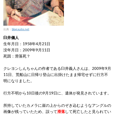
出典：
blog.xuite.net
臼井儀人
生年月日：1958年4月21日
没年月日：2009年9月11日
死因：滑落死？
クレヨンしんちゃんの作者である臼井義人さんは、2009年9月
11日、荒船山に日帰り登山に出掛けたまま帰宅せずに行方不
明になりました。
行方不明から10日後の9月19日に、遺体が発見されています。
所持していたカメラに崖の上からのぞき込むようなアングルの
画像が残っていたため、誤って
滑落
して死亡したと見られてい