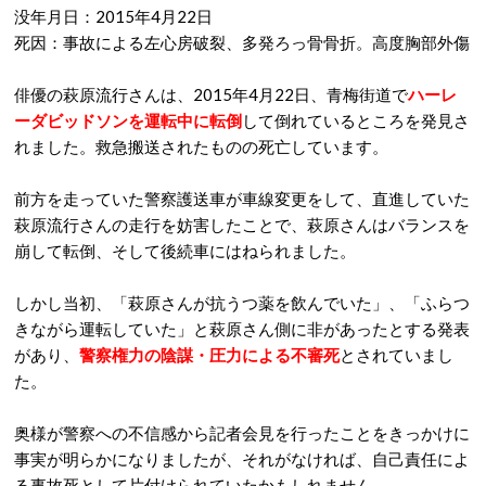
没年月日：2015年4月22日
死因：事故による左心房破裂、多発ろっ骨骨折。高度胸部外傷
俳優の萩原流行さんは、2015年4月22日、青梅街道で
ハーレ
ーダビッドソンを運転中に転倒
して倒れているところを発見さ
れました。救急搬送されたものの死亡しています。
前方を走っていた警察護送車が車線変更をして、直進していた
萩原流行さんの走行を妨害したことで、萩原さんはバランスを
崩して転倒、そして後続車にはねられました。
しかし当初、「萩原さんが抗うつ薬を飲んでいた」、「ふらつ
きながら運転していた」と萩原さん側に非があったとする発表
があり、
警察権力の陰謀・圧力による不審死
とされていまし
た。
奥様が警察への不信感から記者会見を行ったことをきっかけに
事実が明らかになりましたが、それがなければ、自己責任によ
る事故死として片付けられていたかもしれません。