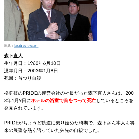
出典：
boutreview.com
森下直人
生年月日：1960年6月10日
没年月日：2003年1月9日
死因：首つり自殺
格闘技のPRIDEの運営会社の社長だった森下直人さんは、200
3年1月9日に
ホテルの浴室で首をつって死亡
しているところを
発見されています。
PRIDEがちょうど軌道に乗り始めた時期で、森下さん本人も将
来の展望を熱く語っていた矢先の自殺でした。