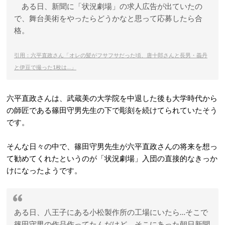
ある日、新聞に「状況劇場」の求人広告が出ていたの
で、舞台美術をやったらどうかなと思って応募したら合
格。
引用：六平直政さん「オレの髪がフサフサだった頃、唐十郎さんと長男・義丹
と伊豆で撮った1枚は…」
六平直政さんは、武蔵美の大学院を中退した後も大学時代から
の師匠である篠田守男先生の下で彫刻を続けてられていたそう
です。
そんな日々の中で、篠田守男先生が六平直政さんの将来を想っ
て勧めてくれたというのが「状況劇場」入団の直接的なきっか
けになったようです。
ある日、八王子にある小松製作所の工場にいたら…そこで
篠田守男の作品作ってたんだけど、そこにあった朝日新聞