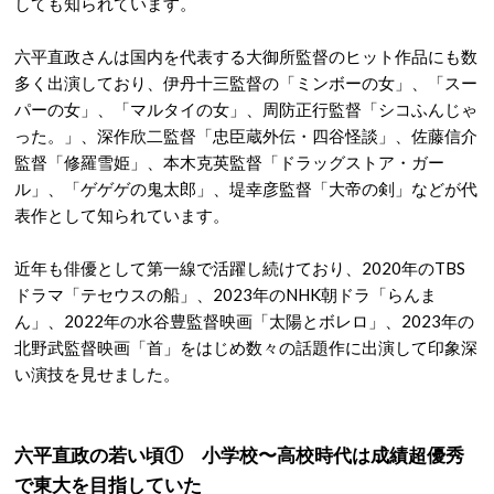
しても知られています。
六平直政さんは国内を代表する大御所監督のヒット作品にも数
多く出演しており、伊丹十三監督の「ミンボーの女」、「スー
パーの女」、「マルタイの女」、周防正行監督「シコふんじゃ
った。」、深作欣二監督「忠臣蔵外伝・四谷怪談」、佐藤信介
監督「修羅雪姫」、本木克英監督「ドラッグストア・ガー
ル」、「ゲゲゲの鬼太郎」、堤幸彦監督「大帝の剣」などが代
表作として知られています。
近年も俳優として第一線で活躍し続けており、2020年のTBS
ドラマ「テセウスの船」、2023年のNHK朝ドラ「らんま
ん」、2022年の水谷豊監督映画「太陽とボレロ」、2023年の
北野武監督映画「首」をはじめ数々の話題作に出演して印象深
い演技を見せました。
六平直政の若い頃① 小学校〜高校時代は成績超優秀
で東大を目指していた