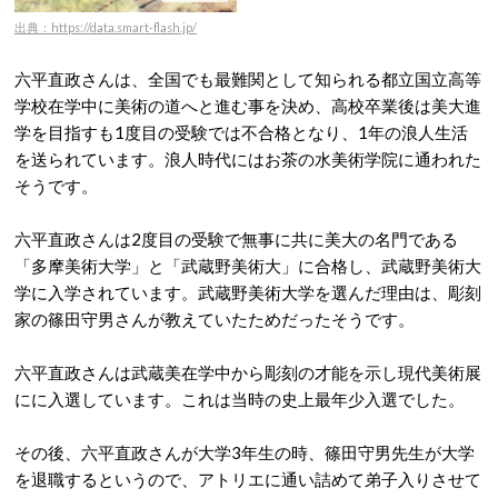
出典：https://data.smart-flash.jp/
六平直政さんは、全国でも最難関として知られる都立国立高等
学校在学中に美術の道へと進む事を決め、高校卒業後は美大進
学を目指すも1度目の受験では不合格となり、1年の浪人生活
を送られています。浪人時代にはお茶の水美術学院に通われた
そうです。
六平直政さんは2度目の受験で無事に共に美大の名門である
「多摩美術大学」と「武蔵野美術大」に合格し、武蔵野美術大
学に入学されています。武蔵野美術大学を選んだ理由は、彫刻
家の篠田守男さんが教えていたためだったそうです。
六平直政さんは武蔵美在学中から彫刻の才能を示し現代美術展
にに入選しています。これは当時の史上最年少入選でした。
その後、六平直政さんが大学3年生の時、篠田守男先生が大学
を退職するというので、アトリエに通い詰めて弟子入りさせて