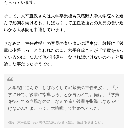
もらっています。
そして、六平直政さんは大学卒業後も武蔵野大学大学院へと進
んで彫刻を続けるも、しばらくして主任教授との意見の食い違
いから大学院を中退しています。
ちなみに、主任教授との意見の食い違いの理由は、教授に「後
輩に指導しろ」と言われたのに、六平直政さんが「学費を払っ
ているのに、なんで俺が指導をしなければいけないのか」と反
論した事だったそうです。
大学院に進んで、しばらくして武蔵美の主任教授に、『大
学に来て、後輩に指導しろ』とか言われて。俺は、『学費
を払ってる立場なのに、なんで俺が後輩を指導しなきゃい
けないんだよ』って、大喧嘩して辞めちゃった。
引用：六平直政、美大時代に始めた役者人生は「所詮“おままごと”」