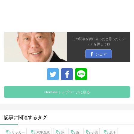
この記事が役に立ったと思ったら
シ
ェア
を押してね
シェア
NewSeeトップページに戻る
記事に関連するタグ
サッカー
六平直政
娘
嫁
子供
息子