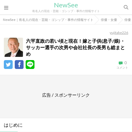
NewSee
有名人の現在・芸能・ゴシップ・事件の情報サイト
NewSee｜有名人の現在・芸能・ゴシップ・事件の情報サイト
俳優・女優
俳優
yujitake226
六平直政の若い頃と現在！嫁と子供(息子/娘)・
サッカー選手の次男や会社社長の長男も総まと
め
0
コメント
広告 / スポンサーリンク
はじめに