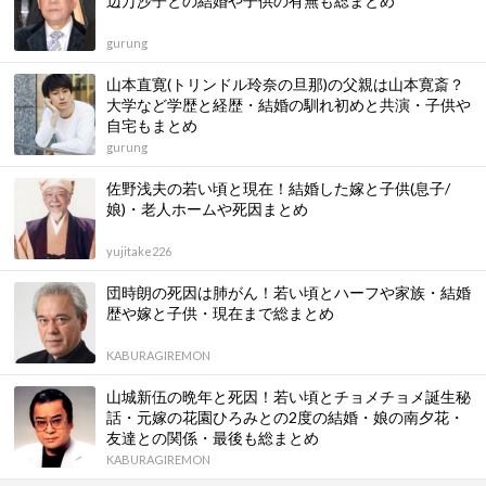
辺万沙子との結婚や子供の有無も総まとめ
gurung
山本直寛(トリンドル玲奈の旦那)の父親は山本寛斎？
大学など学歴と経歴・結婚の馴れ初めと共演・子供や
自宅もまとめ
gurung
佐野浅夫の若い頃と現在！結婚した嫁と子供(息子/
娘)・老人ホームや死因まとめ
yujitake226
団時朗の死因は肺がん！若い頃とハーフや家族・結婚
歴や嫁と子供・現在まで総まとめ
KABURAGIREMON
山城新伍の晩年と死因！若い頃とチョメチョメ誕生秘
話・元嫁の花園ひろみとの2度の結婚・娘の南夕花・
友達との関係・最後も総まとめ
KABURAGIREMON