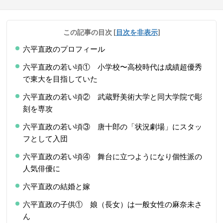
この記事の目次
[
目次を非表示
]
六平直政のプロフィール
六平直政の若い頃① 小学校〜高校時代は成績超優秀
で東大を目指していた
六平直政の若い頃② 武蔵野美術大学と同大学院で彫
刻を専攻
六平直政の若い頃③ 唐十郎の「状況劇場」にスタッ
フとして入団
六平直政の若い頃④ 舞台に立つようになり個性派の
人気俳優に
六平直政の結婚と嫁
六平直政の子供① 娘（長女）は一般女性の麻奈未さ
ん