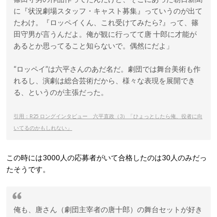
に『状況劇場スタッフ・キャスト募集』っていうのが出て
たわけ。『ロッペイくん、これ受けてみたら?』って、篠
田守男が言うんだよ。俺が観に行ってて唐 十郎に才能が
あるとか思ってること知らないで。偶然にだよ」
“ロッペイ”は六平さんのあだ名だ。劇団では舞台美術も作
れるし、演劇は総合芸術だから、様々な表現を展開でき
る、というのが主張だった。
引用：R25 ロングインタビュー 六平直政（3）「ひょっとしたら俺、役者に向
いてるのかもしれない」
この時には3000人の応募者がいて合格したのは30人のみだっ
たそうです。
俺も、唐さん（劇団主宰者の唐十郎）の舞台セットが好き