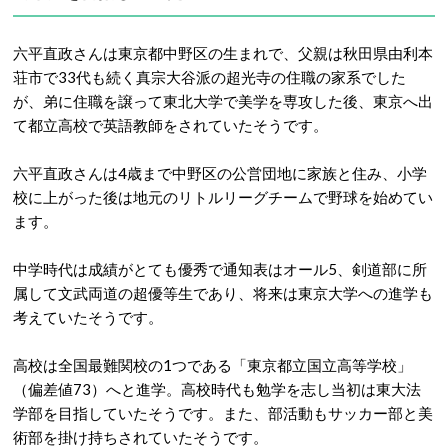
六平直政さんは東京都中野区の生まれで、父親は秋田県由利本
荘市で33代も続く真宗大谷派の超光寺の住職の家系でした
が、弟に住職を譲って東北大学で美学を専攻した後、東京へ出
て都立高校で英語教師をされていたそうです。
六平直政さんは4歳まで中野区の公営団地に家族と住み、小学
校に上がった後は地元のリトルリーグチームで野球を始めてい
ます。
中学時代は成績がとても優秀で通知表はオール5、剣道部に所
属して文武両道の超優等生であり、将来は東京大学への進学も
考えていたそうです。
高校は全国最難関校の1つである「東京都立国立高等学校」
（偏差値73）へと進学。高校時代も勉学を志し当初は東大法
学部を目指していたそうです。また、部活動もサッカー部と美
術部を掛け持ちされていたそうです。