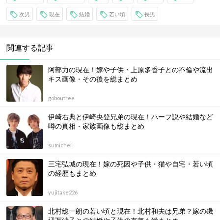
次男
現在
結婚
若い頃
長男
関連する記事
阿部力の現在！嫁や子供・上原多香子との不倫や流出
キス画像・その後を総まとめ
goboutree
伊崎右典と伊崎央登兄弟の現在！ハーフ説や結婚など
噂の真相・家族画像も総まとめ
sumichel
三宅弘城の現在！嫁の死因や子供・猫や自宅・若い頃
の経歴もまとめ
yujitake226
北村総一朗の若い頃と現在！北村和夫は兄弟？嫁の磯