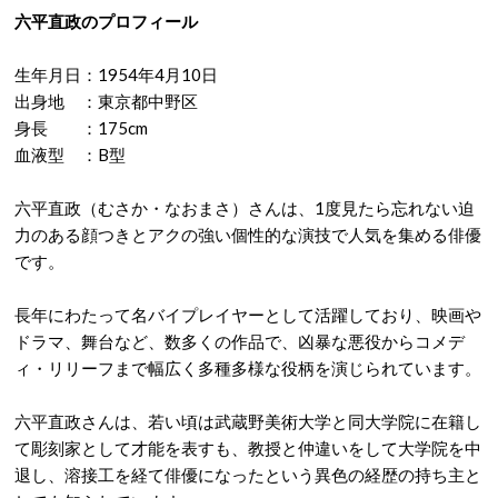
六平直政のプロフィール
生年月日：1954年4月10日
出身地 ：東京都中野区
身長 ：175cm
血液型 ：B型
六平直政（むさか・なおまさ）さんは、1度見たら忘れない迫
力のある顔つきとアクの強い個性的な演技で人気を集める俳優
です。
長年にわたって名バイプレイヤーとして活躍しており、映画や
ドラマ、舞台など、数多くの作品で、凶暴な悪役からコメデ
ィ・リリーフまで幅広く多種多様な役柄を演じられています。
六平直政さんは、若い頃は武蔵野美術大学と同大学院に在籍し
て彫刻家として才能を表すも、教授と仲違いをして大学院を中
退し、溶接工を経て俳優になったという異色の経歴の持ち主と