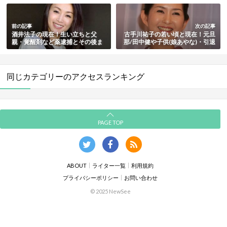
前の記事
次の記事
酒井法子の現在！生い立ちと父
古手川祐子の若い頃と現在！元旦
親・覚醒剤など薬逮捕とその後ま
那/田中健や子供(娘あやな)・引退
とめ
や死因のデマ・再婚情報も総まと
め
同じカテゴリーのアクセスランキング
PAGE TOP
ABOUT
ライター一覧
利用規約
プライバシーポリシー
お問い合わせ
© 2025 NewSee