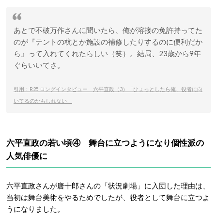
あとで不破万作さんに聞いたら、俺が溶接の免許持ってた
のが『テントの杭とか施設の補修したりするのに便利だか
ら』って入れてくれたらしい（笑）。結局、23歳から9年
ぐらいいてさ。
引用：R25 ロングインタビュー 六平直政（3）「ひょっとしたら俺、役者に向
いてるのかもしれない」
六平直政の若い頃④ 舞台に立つようになり個性派の
人気俳優に
六平直政さんが唐十郎さんの「状況劇場」に入団した理由は、
当初は舞台美術をやるためでしたが、役者として舞台に立つよ
うになりました。