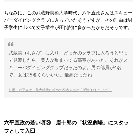
ちなみに、この武蔵野美術大学時代、六平直政さんはスキュー
バーダイビングクラブに入っていたそうですが、その理由は男
子学生に比べて女子学生が圧倒的に多かったからだそうです。
武蔵美（むさび）に入り、どっかのクラブに入ろうと思っ
て見渡したら、美人が集まってる部室があった。それがス
キューバダイビングクラブだったのよ。男の部員が4名
で、女は35名くらいいた。最高だったね
引用：六平直政、美大時代に始めた役者人生は「所詮“おままごと”」
六平直政の若い頃③ 唐十郎の「状況劇場」にスタッ
フとして入団