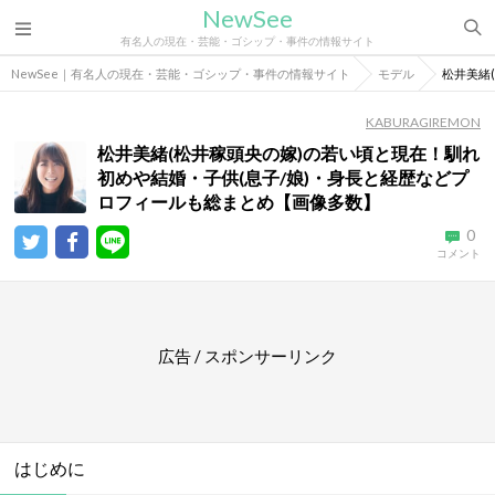
NewSee
有名人の現在・芸能・ゴシップ・事件の情報サイト
NewSee｜有名人の現在・芸能・ゴシップ・事件の情報サイト
モデル
松井美緒
KABURAGIREMON
松井美緒(松井稼頭央の嫁)の若い頃と現在！馴れ
初めや結婚・子供(息子/娘)・身長と経歴などプ
ロフィールも総まとめ【画像多数】
0
コメント
広告 / スポンサーリンク
はじめに