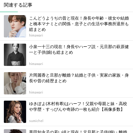
関連する記事
こんどうようぢの昔と現在！身長や年齢・彼女や結婚
と橋本マナミとの関係・息子との生活や事務所退所も
総まとめ
himawari
小泉一十三の現在！身長やハーフ説・元旦那の萩原健
一と子供(娘)も総まとめ
himawari
片岡麗香と旦那が離婚？結婚と子供・実家の家族・身
長や昔の経歴まとめ
himawari
ゆきぽよ(木村有希)はハーフ！父親や母親と妹・高校
や学歴・すっぴんや奇跡の一枚も紹介【画像多数】
sumichel
黒田知永子の若い頃と現在！元旦那と子供(娘)・離婚