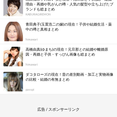
理由・再婚や乳がんの噂・人気の髪型や立ち上げたブ
ランドも総まとめ
KABURAGIREMON
青田典子(玉置浩二の嫁)の現在！子供や結婚生活・薬
中の噂と真相まとめ
himawari
高橋由真(ゆまち)の現在！元旦那との結婚や離婚原
因・再婚と子供・すっぴん画像も総まとめ
himawari
ダコタローズの現在！昔の差別動画・加工と実物画像
の比較・結婚の有無まとめ
passpi
広告 / スポンサーリンク