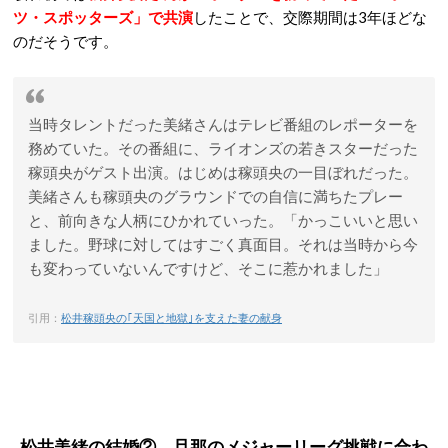
ツ・スポッターズ」で共演
したことで、交際期間は3年ほどな
のだそうです。
当時タレントだった美緒さんはテレビ番組のレポーターを
務めていた。その番組に、ライオンズの若きスターだった
稼頭央がゲスト出演。はじめは稼頭央の一目ぼれだった。
美緒さんも稼頭央のグラウンドでの自信に満ちたプレー
と、前向きな人柄にひかれていった。「かっこいいと思い
ました。野球に対してはすごく真面目。それは当時から今
も変わっていないんですけど、そこに惹かれました」
引用：
松井稼頭央の｢天国と地獄｣を支えた妻の献身
松井美緒の結婚② 旦那のメジャーリーグ挑戦に合わ