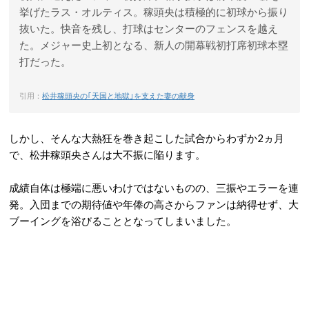
挙げたラス・オルティス。稼頭央は積極的に初球から振り
抜いた。快音を残し、打球はセンターのフェンスを越え
た。メジャー史上初となる、新人の開幕戦初打席初球本塁
打だった。
引用：
松井稼頭央の｢天国と地獄｣を支えた妻の献身
しかし、そんな大熱狂を巻き起こした試合からわずか2ヵ月
で、松井稼頭央さんは大不振に陥ります。
成績自体は極端に悪いわけではないものの、三振やエラーを連
発。入団までの期待値や年俸の高さからファンは納得せず、大
ブーイングを浴びることとなってしまいました。