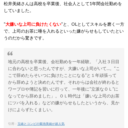
松井美緒さんは高校を卒業後、社会人として1年間会社勤めを
していました。
“
大嫌いな上司に負けたくない
“と、OLとしてスキルを磨く一方
で、上司のお茶に唾を入れるといった嫌がらせもしていたとい
うのだから驚きです。
地元の高校を卒業後、会社勤めを一年経験。「入社３日目
に合わないと思ったんですが、大嫌いな上司がいて…。“こ
こで辞めたらそいつに負けたことになる”と１年頑張って
から辞めようと決めたんです。それからは会社が終わると
ワープロや簿記を習いに行って、一年後に“立派なＯＬ”に
なってから辞めました」。ＯＬ時代は「嫌いな上司のお茶
にツバを入れる」などの嫌がらせもしたというから、見か
けによらずたくましい。
引用：
玉緒とコンビの菊池美緒が超人気