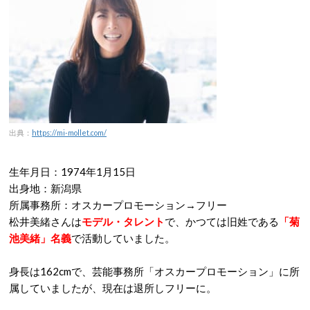
出典：
https://mi-mollet.com/
生年月日：1974年1月15日
出身地：新潟県
所属事務所：オスカープロモーション→フリー
松井美緒さんは
モデル・タレント
で、かつては旧姓である
「菊
池美緒」名義
で活動していました。
身長は162cmで、芸能事務所「オスカープロモーション」に所
属していましたが、現在は退所しフリーに。