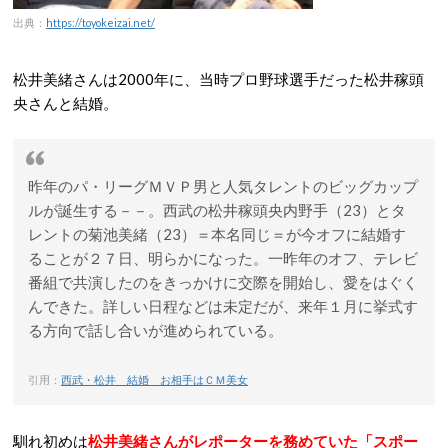
出典：
https://toyokeizai.net/
松井美緒さんは2000年に、当時プロ野球選手だった松井稼頭
央さんと結婚。
昨年のパ・リーグＭＶＰ男と人気タレントのビッグカップ
ルが誕生する－－。西武の松井稼頭央内野手（23）とタ
レントの菊池美緒（23）＝本名同じ＝が今オフに結婚す
ることが２７日、明らかになった。一昨年のオフ、テレビ
番組で共演したのをきっかけに交際を開始し、愛をはぐく
んできた。詳しい日程などは未定だが、来年１月に挙式す
る方向で話し合いが進められている。
引用：
西武・松井 結婚 お相手はＣＭ美女
馴れ初めは
松井美緒さんがレポーターを務めていた「スポー