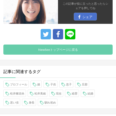
この記事が役に立ったと思ったら
シ
ェア
を押してね
シェア
NewSeeトップページに戻る
記事に関連するタグ
プロフィール
娘
子供
息子
旦那
松井稼頭央
松井美緒
現在
経歴
結婚
若い頃
身長
馴れ初め