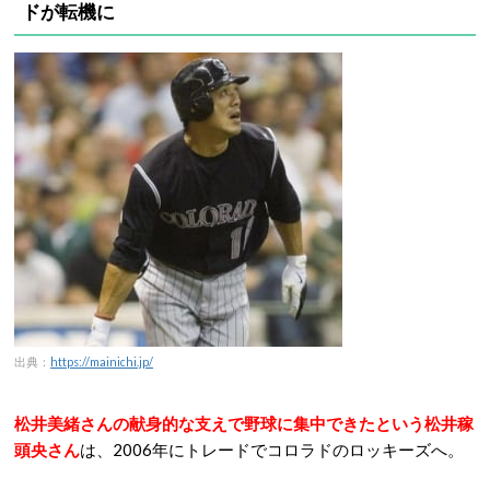
ドが転機に
出典：
https://mainichi.jp/
松井美緒さんの献身的な支えで野球に集中できたという松井稼
頭央さん
は、2006年にトレードでコロラドのロッキーズへ。