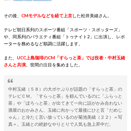
その後、
CMモデルなどを経て上京
した松井美緒さん。
テレビ朝日系列のスポーツ番組「スポーツ・スポッターズ」
や、同系列のバラエティ番組「トゥナイト2」に出演し、レポ
ーターを務めるなど順調に活躍します。
また、
UCC上島珈琲のCM「すらっと茶」では役者・中村玉緒
さんと共演
。世間の注目を集めました。
中村玉緒（５８）の大ボケぶりが話題の「すらっと茶」の
テレビＣＭ。「すらっと茶」を頼んでいるのに「ふらっと
茶」や「ぽろっと茶」が出てきて一向に話がかみ合わない
酒屋のおかみさん、玉緒に向かって最後にひと言「だめじ
ゃん」と冷たく言い放っているのが菊池美緒（２２）＝写
真＝。玉緒との絶妙なやりとりで人気も急上昇中だ。