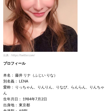
出典：https://twitter.com/
プロフィール
本名： 藤井 リナ（ふじい りな）
別名義： LENA
愛称： りっちゃん、りんりん、りなぴ、らんらん、りんちゃ
ん
生年月日： 1984年7月2日
出身地： 東京都
血液型： AB型