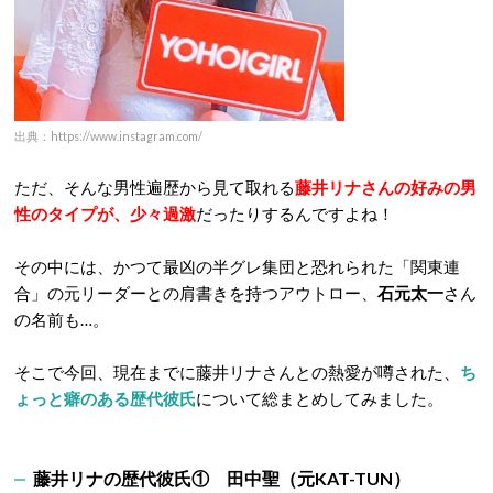
出典：https://www.instagram.com/
ただ、そんな男性遍歴から見て取れる
藤井リナさんの好みの男
性のタイプが、少々過激
だったりするんですよね！
その中には、かつて最凶の半グレ集団と恐れられた「関東連
合」の元リーダーとの肩書きを持つアウトロー、
石元太一
さん
の名前も…。
そこで今回、現在までに藤井リナさんとの熱愛が噂された、
ち
ょっと癖のある歴代彼氏
について総まとめしてみました。
藤井リナの歴代彼氏① 田中聖（元KAT-TUN）