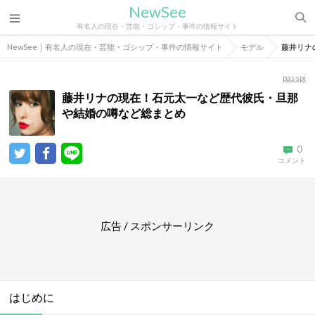
NewSee
有名人の現在・芸能・ゴシップ・事件の情報サイト
NewSee｜有名人の現在・芸能・ゴシップ・事件の情報サイト
モデル
藤井リナ
passpi
藤井リナの現在！石元太一など歴代彼氏・旦那
や結婚の噂など総まとめ
0
コメント
広告 / スポンサーリンク
はじめに