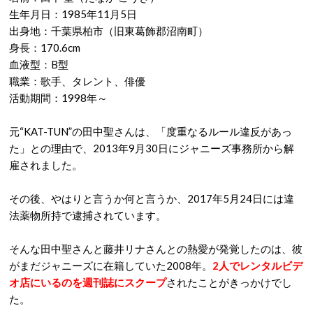
生年月日：1985年11月5日
出身地：千葉県柏市（旧東葛飾郡沼南町）
身長：170.6cm
血液型：B型
職業：歌手、タレント、俳優
活動期間：1998年～
元“KAT-TUN”の田中聖さんは、「度重なるルール違反があっ
た」との理由で、2013年9月30日にジャニーズ事務所から解
雇されました。
その後、やはりと言うか何と言うか、2017年5月24日には違
法薬物所持で逮捕されています。
そんな田中聖さんと藤井リナさんとの熱愛が発覚したのは、彼
がまだジャニーズに在籍していた2008年。
2人でレンタルビデ
オ店にいるのを週刊誌にスクープ
されたことがきっかけでし
た。