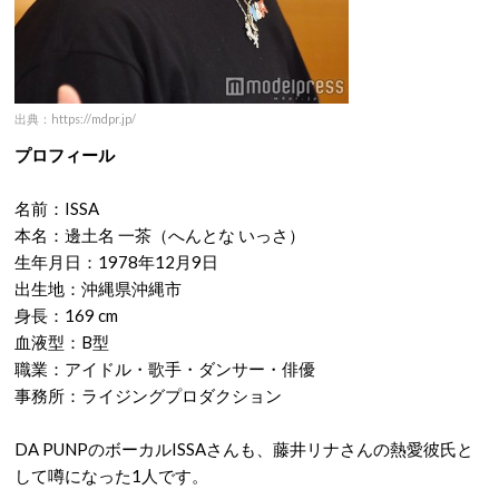
出典：https://mdpr.jp/
プロフィール
名前：ISSA
本名：邊土名 一茶（へんとな いっさ）
生年月日：1978年12月9日
出生地：沖縄県沖縄市
身長：169 cm
血液型：B型
職業：アイドル・歌手・ダンサー・俳優
事務所：ライジングプロダクション
DA PUNPのボーカルISSAさんも、藤井リナさんの熱愛彼氏と
して噂になった1人です。