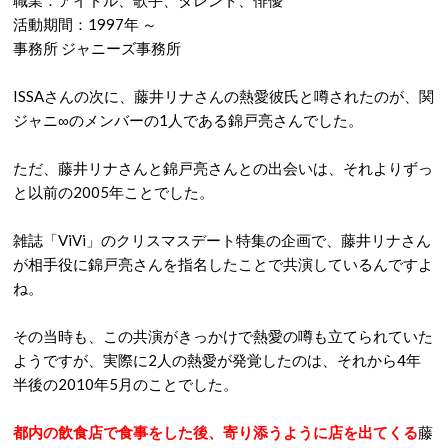
職業：アイドル、歌手、タレント、俳優
活動期間：1997年 ～
事務所 ジャニーズ事務所
ISSAさんの次に、藤井リナさんの熱愛彼氏と噂されたのが、関
ジャニ∞のメンバーの1人である錦戸亮さんでした。
ただ、藤井リナさんと錦戸亮さんとの出会いは、それよりずっ
と以前の2005年ことでした。
雑誌「ViVi」のクリスマスデート特集の企画で、藤井リナさん
が相手役に錦戸亮さんを指名したことで共演しているんですよ
ね。
その当時も、この共演がきっかけで熱愛の噂も立てられていた
ようですが、実際に2人の熱愛が発覚したのは、それから4年
半後の2010年5月のことでした。
都内の飲食店で食事をした後、寄り添うように店を出てくる
藤