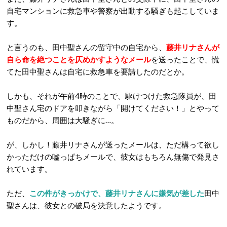
自宅マンションに救急車や警察が出動する騒ぎも起こしていま
す。
と言うのも、田中聖さんの留守中の自宅から、
藤井リナさんが
自ら命を絶つことを仄めかすようなメール
を送ったことで、慌
てた田中聖さんは自宅に救急車を要請したのだとか。
しかも、それが午前4時のことで、駆けつけた救急隊員が、田
中聖さん宅のドアを叩きながら「開けてください！」とやって
ものだから、周囲は大騒ぎに…。
が、しかし！藤井リナさんが送ったメールは、ただ構って欲し
かっただけの嘘っぱちメールで、彼女はもちろん無傷で発見さ
れています。
ただ、
この件がきっかけで、藤井リナさんに嫌気が差した
田中
聖さんは、彼女との破局を決意したようです。