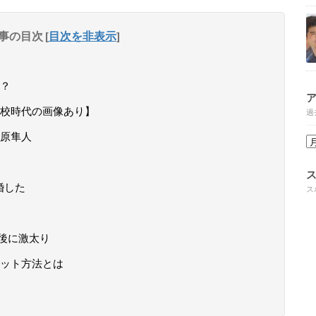
事の目次
[
目次を非表示
]
？
校時代の画像あり】
過
原隼人
婚した
ス
後に激太り
ット方法とは