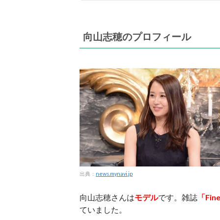
向山志穂のプロフィール
出典：
news.mynavi.jp
向山志穂さんは
モデル
です。雑誌
「Fi
ていました。