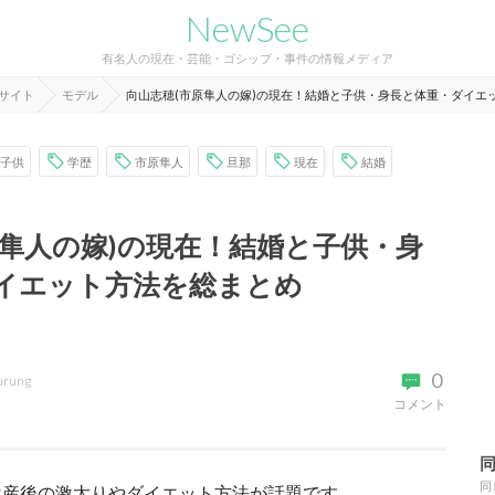
NewSee
有名人の現在・芸能・ゴシップ・事件の情報メディア
報サイト
モデル
向山志穂(市原隼人の嫁)の現在！結婚と子供・身長と体重・ダイエ
子供
学歴
市原隼人
旦那
現在
結婚
原隼人の嫁)の現在！結婚と子供・身
イエット方法を総まとめ
0
urung
コメント
同
は産後の激太りやダイエット方法が話題です。