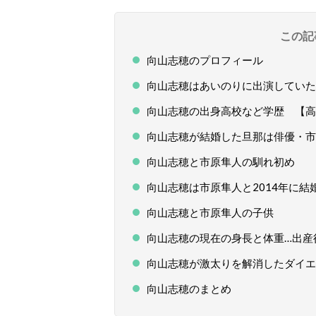
この記
向山志穂のプロフィール
向山志穂はあいのりに出演していた
向山志穂の出身高校など学歴 【高
向山志穂が結婚した旦那は俳優・市
向山志穂と市原隼人の馴れ初め
向山志穂は市原隼人と2014年に結
向山志穂と市原隼人の子供
向山志穂の現在の身長と体重…出産
向山志穂が激太りを解消したダイエ
向山志穂のまとめ