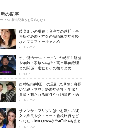
最新の記事
ewSeeの新着記事もお見逃しなく
藤咲まいの現在！台湾での逮捕・事
務所や経歴・本名の藤崎麻衣や年齢
などプロフィールまとめ
yujitake226
松井健(サナエトークン)の現在！経歴
や年齢・家族や結婚・高市早苗総理
との関係・逃亡とその後まとめ
gurung
西村拓郎(神田うの旦那)の現在！身長
や父親・学歴と経歴や会社・年収と
資産・刺される事件や恫喝音声・結
婚と子供や自宅・脳梗塞の病気もま
yujitake226
とめ
サマンサ・フリソンは中村敬斗の彼
女？身長やタトゥー・箱根旅行など
匂わせ・InstagramやYouTubeもまと
め
yujitake226