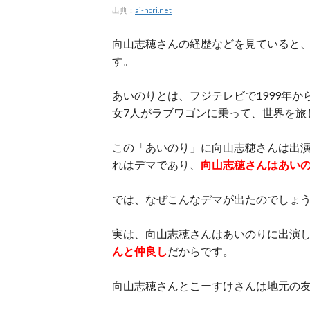
出典：
ai-nori.net
向山志穂さんの経歴などを見ていると
す。
あいのりとは、フジテレビで1999年か
女7人がラブワゴンに乗って、世界を旅
この「あいのり」に向山志穂さんは出
れはデマであり、
向山志穂さんはあい
では、なぜこんなデマが出たのでしょ
実は、向山志穂さんはあいのりに出演
んと仲良し
だからです。
向山志穂さんとこーすけさんは地元の友