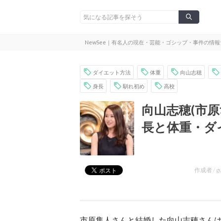
NewSee｜有名人の現在・芸能・ゴシップ・事件の情
ダイエット方法
体重
向山志穂
身長
馴れ初め
高校
向山志穂(市
長と体重・ダ
作成者 /
g
市原隼人さんと結婚した向山志穂さん