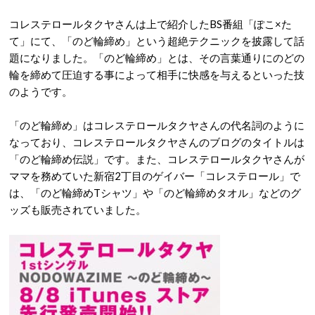
コレステロールタクヤさんは上で紹介したBS番組「
ぽこ
×
た
て
」にて、「
のど輪締め
」という超絶テクニックを披露して話
題になりました。「
のど輪締め
」とは、その言葉通りにのどの
輪を締めて圧迫する事によって相手に快感を与えるといった技
のようです。
「
のど輪締め
」はコレステロールタクヤさんの代名詞のように
なっており、コレステロールタクヤさんのブログのタイトルは
「
のど輪締め伝説
」です。また、コレステロールタクヤさんが
ママを務めていた新宿2丁目のゲイバー「コレステロール」で
は、「のど輪締めTシャツ」や「のど輪締めタオル」などのグ
ッズも販売されていました。