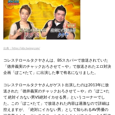
出典：https://pbs.twimg.com/
コレステロールタクヤさんは、BSスカパーで放送されていた
「徳井義実のチャックおろさせて～や」で放送されたエロ対決
企画「
ぽこ
×
たて
」に出演した事で有名になりました。
コレステロールタクヤさんがゲスト出演したのは2013年に放
送された「徳井義実のチャックおろさせて～や」の「
ぽこ
×
た
て
絶対イカない男VS絶対イカせる男」というコーナーでし
た。この「
ぽこ
×
たて
」で放送された内容は過激なので詳細は
控えますが、「絶対にイカない男」として知られるAV男優の