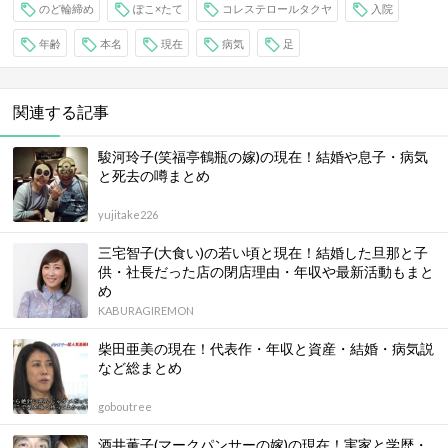
のど輪締め
ぽこ×たて
コレステロールタクヤ
入院
年齢
本名
現在
病気
足
関連する記事
駿河玲子(笑福亭鶴瓶の嫁)の現在！結婚や息子・病気
と死去の噂まとめ
yujitake226
三宅智子(大食い)の若い頃と現在！結婚した旦那と子
供・社長だった店の閉店理由・年収や最新活動もまと
め
KABURAGIREMON
柴田亜美の現在！代表作・年収と資産・結婚・病気説
など総まとめ
goboutree
酒井薫子(マークパンサーの嫁)の現在！実家と学歴・