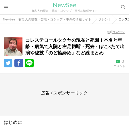
NewSee
有名人の現在・芸能・ゴシップ・事件の情報サイト
NewSee｜有名人の現在・芸能・ゴシップ・事件の情報サイト
タレント
コレス
yujitake226
コレステロールタクヤの現在と死因！本名と年
齢・病気で入院と左足切断・死去・ぽこ×たて出
演や秘技「のど輪締め」など総まとめ
0
コメント
広告 / スポンサーリンク
はじめに