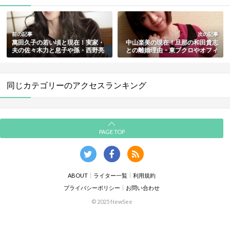
前の記事
次の記事
萬田久子の若い頃と現在！実家・
中山楽美の現在！旦那の和田貴志
夫の佐々木力と息子や孫・西野亮
との離婚理由・東ブクロやオフィ
廣との熱愛の噂も総まとめ
スカラーズ社長など浮気相手・子
供の有無も総まとめ
同じカテゴリーのアクセスランキング
PAGE TOP
ABOUT
ライター一覧
利用規約
プライバシーポリシー
お問い合わせ
© 2025 NewSee