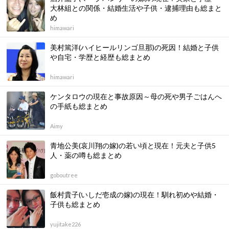
大林組との関係・結婚生活や子供・逮捕理由も総まと
め
himawari
美村篤洋(ハイヒールリンゴ旦那)の死因！結婚と子供
や自宅・学歴と経歴も総まとめ
himawari
ケンタロウの現在と事故原因～母の死や男子ごはんへ
の手紙も総まとめ
Aimy
青地公美(哀川翔の嫁)の若い頃と現在！元夫と子供5
人・薬の噂も総まとめ
goboutree
飯村貴子(いしだ壱成の嫁)の現在！馴れ初めや結婚・
子供も総まとめ
yujitake226