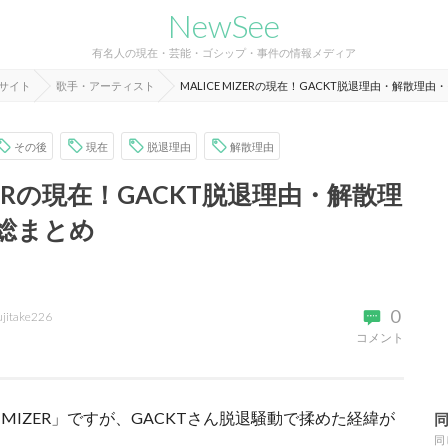
NewSee
有名人の現在・芸能・ゴシップ・事件の情報メディア
報サイト
歌手・アーティスト
MALICE MIZERの現在！GACKT脱退理由・解散理
その後
現在
脱退理由
解散理由
IZERの現在！GACKT脱退理由・解散理
総まとめ
0
ujitake226
コメント
 MIZER」ですが、GACKTさん脱退騒動で揉めた経緯が
同