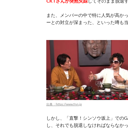
CKTさんが突然失踪
してそのまま脱退
また、メンバーの中で特に人気が高か
ーとの対立が深まった、といった噂も
出典：https://www.fnn.jp
しかし、「直撃！シンソウ坂上」でのG
し、それでも脱退しなければならなか