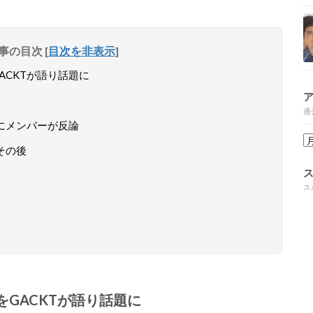
事の目次
[
目次を非表示
]
GACKTが語り話題に
過
理由にメンバーが反論
Rのその後
ス
由をGACKTが語り話題に