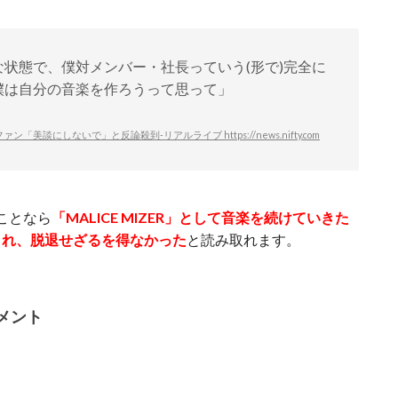
状態で、僕対メンバー・社長っていう(形で)完全に
僕は自分の音楽を作ろうって思って」
ァン「美談にしないで」と反論殺到-リアルライブ https://news.nifty.com
ことなら
「MALICE MIZER」として音楽を続けていきた
され、脱退せざるを得なかった
と読み取れます。
メント