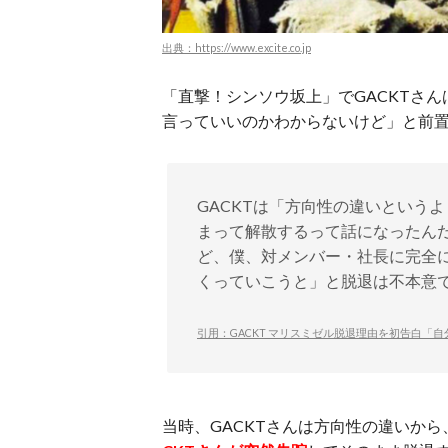
出典：https://www.excite.co.jp
「直撃！シンソウ坂上」でGACKTさんは
言っていいのかわからないけど」と前
GACKTは「方向性の違いという
まって解散するって話になったん
ど、僕、対メンバー・社長に完全
くっていこうと」と脱退は不本意
引用：GACKT マリスミゼル脱退理由を初告白「自分は続ける
当時、GACKTさんは方向性の違いから、