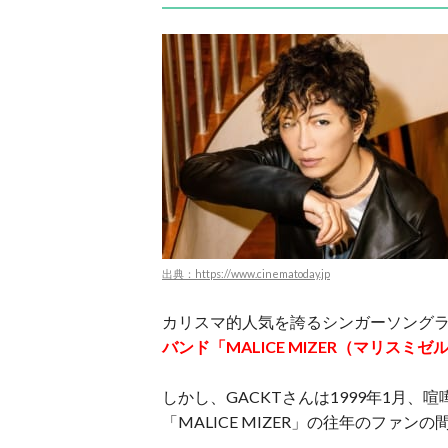
出典：https://www.cinematoday.jp
カリスマ的人気を誇るシンガーソングラ
バンド「MALICE MIZER（マリス
しかし、GACKTさんは1999年1月、喧
「MALICE MIZER」の往年のファ