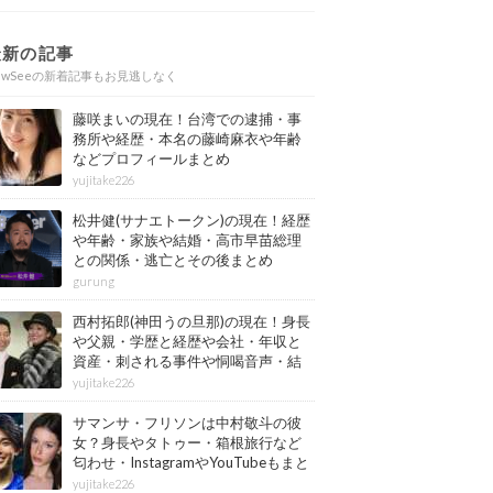
最新の記事
ewSeeの新着記事もお見逃しなく
藤咲まいの現在！台湾での逮捕・事
務所や経歴・本名の藤崎麻衣や年齢
などプロフィールまとめ
yujitake226
松井健(サナエトークン)の現在！経歴
や年齢・家族や結婚・高市早苗総理
との関係・逃亡とその後まとめ
gurung
西村拓郎(神田うの旦那)の現在！身長
や父親・学歴と経歴や会社・年収と
資産・刺される事件や恫喝音声・結
婚と子供や自宅・脳梗塞の病気もま
yujitake226
とめ
サマンサ・フリソンは中村敬斗の彼
女？身長やタトゥー・箱根旅行など
匂わせ・InstagramやYouTubeもまと
め
yujitake226