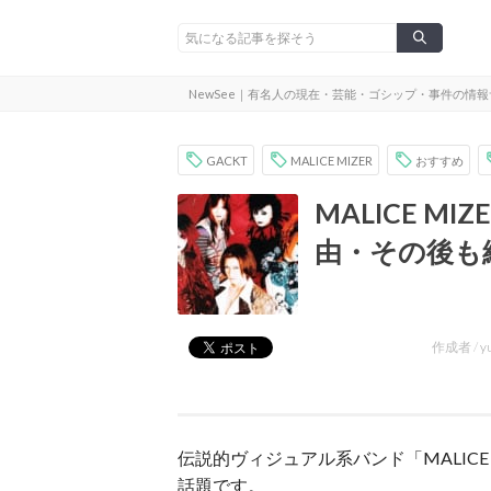
NewSee｜有名人の現在・芸能・ゴシップ・事件の情
GACKT
MALICE MIZER
おすすめ
MALICE M
由・その後も
作成者 /
y
伝説的ヴィジュアル系バンド「MALICE
話題です。