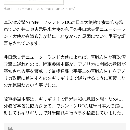
出典：https://images-na.ssl-images-amazon.com/
真珠湾攻撃の当時、ワシントンDCの日本大使館で参事官を務
めていた井口貞夫元駐米大使の息子の井口武夫元ニュージーラ
ンド大使が宣戦布告が間に合わなかった原因について重要な証
言をされています。
井口武夫元ニュージーランド大使によれば、宣戦布告が真珠湾
攻撃に遅れたのは、陸軍参謀本部が、アメリカに開戦の意図が
察知される事を警戒して最後通牒（事実上の宣戦布告）をアメ
リカ政府に通告するのをギリギリまで遅らせるように画策した
のが原因だという事でした。
陸軍参謀本部は、ギリギリまで日米開戦の意図を隠すために、
外務省本省に協力させて、ワシントンDCの駐米日本大使館に
対してもギリギリまで対米開戦を行う事を秘匿していました。