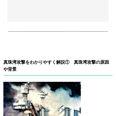
----------------------------------------------------------------
真珠湾攻撃をわかりやすく解説① 真珠湾攻撃の原因
や背景