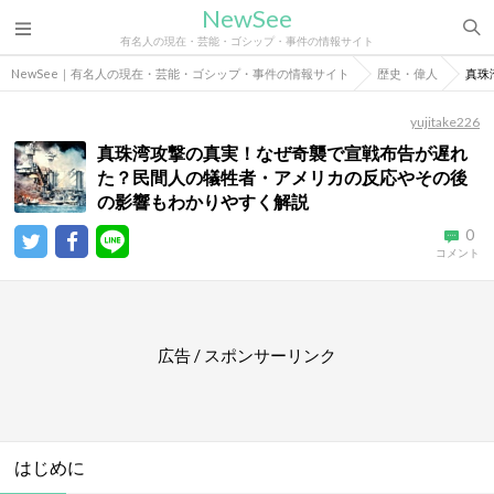
NewSee
有名人の現在・芸能・ゴシップ・事件の情報サイト
NewSee｜有名人の現在・芸能・ゴシップ・事件の情報サイト
歴史・偉人
真珠
yujitake226
真珠湾攻撃の真実！なぜ奇襲で宣戦布告が遅れ
た？民間人の犠牲者・アメリカの反応やその後
の影響もわかりやすく解説
0
コメント
広告 / スポンサーリンク
はじめに