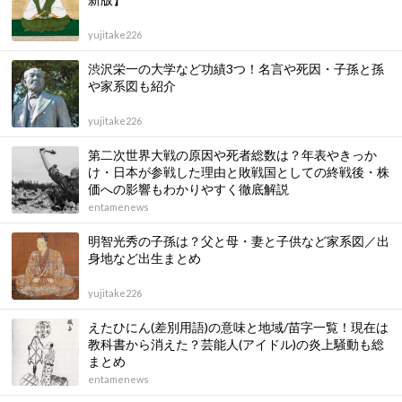
yujitake226
渋沢栄一の大学など功績3つ！名言や死因・子孫と孫
や家系図も紹介
yujitake226
第二次世界大戦の原因や死者総数は？年表やきっか
け・日本が参戦した理由と敗戦国としての終戦後・株
価への影響もわかりやすく徹底解説
entamenews
明智光秀の子孫は？父と母・妻と子供など家系図／出
身地など出生まとめ
yujitake226
えたひにん(差別用語)の意味と地域/苗字一覧！現在は
教科書から消えた？芸能人(アイドル)の炎上騒動も総
まとめ
entamenews