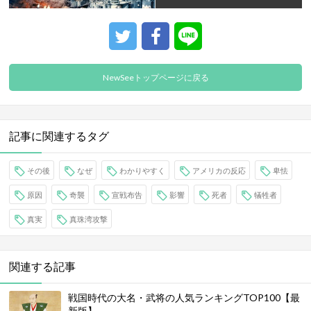
NewSeeトップページに戻る
記事に関連するタグ
その後
なぜ
わかりやすく
アメリカの反応
卑怯
原因
奇襲
宣戦布告
影響
死者
犠牲者
真実
真珠湾攻撃
関連する記事
戦国時代の大名・武将の人気ランキングTOP100【最
新版】