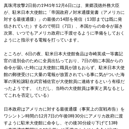
真珠湾攻撃2日前の1941年12月6日には、東郷茂徳外務大臣
が、駐米日本大使館に「帝国政府ノ対米通牒覚書（アメリカに
対する最後通牒）」の最後の14部を発信（13部までは既に発
信されていた）するので明日（7日）、本国からの命令が届き
次第、いつでもアメリカ政府に手渡せるように準備をしておく
ようにと指示する電報を打っています。
ところが、6日の夜、駐米日本大使館食品は寺崎英成一等書記
官の送別会のために全員出払っており、7日の朝に本国からの
命令が届いた時には大使館に職員が誰もおらず、駐米日本大使
館の郵便受けに大量の電報が放置されている事に気がついた海
軍の実松譲駐在武官補佐官が大使館員に連絡するという有様だ
ったようです。（ただし、当時の大使館員は事実と異なるとし
てこれを否定している）
日本政府はアメリカに対する最後通牒（事実上の宣戦布告）を
ワシントン時間の12月7日の午後0時30分にアメリカ政府に渡
すように駐米大使館に命令し、その後30分繰り下げて13時