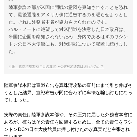
陸軍参謀本部が米国に開戦の意図を察知されることを恐れ
て、最後通牒をアメリカ側に通告するのを遅らせようとし
た。それに外務省本省が協力させられたのです。
ハル・ノートに絶望して対米開戦を決意した日本政府は、
米国に企図を察知されないため、身内であるはずのワシン
トンの日本大使館にも、対米開戦について秘匿し続けまし
た。
引用：真珠湾攻撃75年目の真実 〜なぜ対米通告は遅れたのか？
陸軍参謀本部は宣戦布告を真珠湾攻撃の直前にまで引き伸ばそ
うとした結果、宣戦布告が間に合わずに卑怯な騙し討ちになっ
てしまった。
実際の責任は陸軍参謀本部や、その圧力に屈した外務省本省に
あるが、彼らはその責任を回避するために、全ての責任をワシ
ントンDCの日本大使館員に押し付けたのが真実だと主張され
ています。