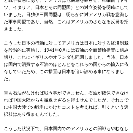
と戦争状態にあり、アメリカは危機感を募らせ、枢軸側（ドイ
ツ、イタリア、日本とその同盟国）との対立姿勢を明確にして
いました。日独伊三国同盟は、明らかに対アメリカ戦を意識し
た軍事同盟であり、当然、これはアメリカのさらなる反発を招
きました。
こうした日本の行動に対してアメリカは日本に対する経済制裁
を段階的に実施し、1941年8月には石油の全面禁輸措置に踏み
切り、これにイギリスやオランダも同調しました。当時、日本
は国内で消費する石油のほとんどをこれらの国からの輸入に依
存していたため、この措置は日本を追い詰める事になりまし
た。
軍も石油がなければ戦う事ができません、石油が確保できなけ
れば中国大陸からも撤退せざるを得ませんでしたが、それまで
に中国大陸での戦争にかけたコストを考えれば、引くという選
択肢はあり得ませんでした。
こうした状況下で、日本国内でのアメリカとの開戦もやむなし