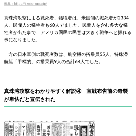
出典：https://i.kobe-np.co.jp/
真珠湾攻撃による戦死者、犠牲者は、米国側の戦死者が2334
人、民間人の犠牲者も68人でました。民間人を含む多大な犠
牲者が出た事で、アメリカ国民の民意は大きく戦争へと振れる
事になりました。
一方の日本軍側の戦死者数は、航空機の搭乗員55人、特殊潜
航艇「甲標的」の搭乗員9人の合計64人でした。
真珠湾攻撃をわかりやすく解説④ 宣戦布告前の奇襲
が卑怯だと宣伝された