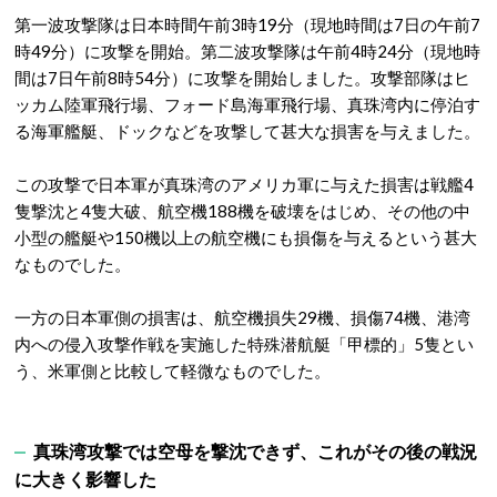
第一波攻撃隊は日本時間午前3時19分（現地時間は7日の午前7
時49分）に攻撃を開始。第二波攻撃隊は午前4時24分（現地時
間は7日午前8時54分）に攻撃を開始しました。攻撃部隊はヒ
ッカム陸軍飛行場、フォード島海軍飛行場、真珠湾内に停泊す
る海軍艦艇、ドックなどを攻撃して甚大な損害を与えました。
この攻撃で日本軍が真珠湾のアメリカ軍に与えた損害は戦艦4
隻撃沈と4隻大破、航空機188機を破壊をはじめ、その他の中
小型の艦艇や150機以上の航空機にも損傷を与えるという甚大
なものでした。
一方の日本軍側の損害は、航空機損失29機、損傷74機、港湾
内への侵入攻撃作戦を実施した特殊潜航艇「甲標的」5隻とい
う、米軍側と比較して軽微なものでした。
真珠湾攻撃では空母を撃沈できず、これがその後の戦況
に大きく影響した