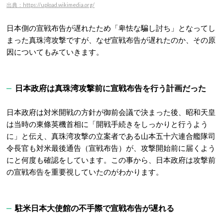
出典：https://upload.wikimedia.org/
日本側の宣戦布告が遅れたため「卑怯な騙し討ち」となってし
まった真珠湾攻撃ですが、なぜ宣戦布告が遅れたのか、その原
因についてもみていきます。
日本政府は真珠湾攻撃前に宣戦布告を行う計画だった
日本政府は対米開戦の方針が御前会議で決まった後、昭和天皇
は当時の東條英機首相に「開戦手続きをしっかりと行うよう
に」と伝え、真珠湾攻撃の立案者である山本五十六連合艦隊司
令長官も対米最後通告（宣戦布告）が、攻撃開始前に届くよう
にと何度も確認をしています。この事から、日本政府は攻撃前
の宣戦布告を重要視していたのがわかります。
駐米日本大使館の不手際で宣戦布告が遅れる