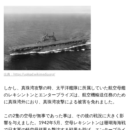
出典：https://upload.wikimedia.org/
しかし、真珠湾攻撃の時、太平洋艦隊に所属していた航空母艦
のレキシントンとエンタープライズは、航空機輸送任務のため
に真珠湾外におり、真珠湾攻撃による被害を免れました。
この2隻の空母が無事であった事は、その後の戦況に大きく影
響を与えました。1942年5月、空母レキシントンは珊瑚海海戦
で日本軍の軽空母祥鳳を撃沈する戦果を挙げ、エンタープライ