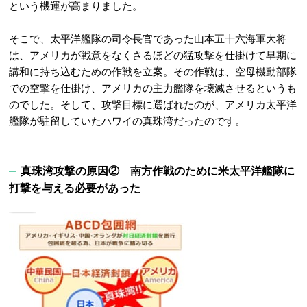
という機運が高まりました。
そこで、太平洋艦隊の司令長官であった山本五十六海軍大将
は、アメリカが戦意をなくさるほどの猛攻撃を仕掛けて早期に
講和に持ち込むための作戦を立案。その作戦は、空母機動部隊
での空撃を仕掛け、アメリカの主力艦隊を壊滅させるというも
のでした。そして、攻撃目標に選ばれたのが、アメリカ太平洋
艦隊が駐留していたハワイの真珠湾だったのです。
真珠湾攻撃の原因② 南方作戦のために米太平洋艦隊に
打撃を与える必要があった