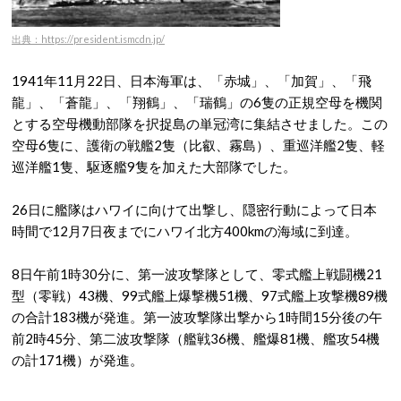
出典：https://president.ismcdn.jp/
1941年11月22日、日本海軍は、「赤城」、「加賀」、「飛
龍」、「蒼龍」、「翔鶴」、「瑞鶴」の6隻の正規空母を機関
とする空母機動部隊を択捉島の単冠湾に集結させました。この
空母6隻に、護衛の戦艦2隻（比叡、霧島）、重巡洋艦2隻、軽
巡洋艦1隻、駆逐艦9隻を加えた大部隊でした。
26日に艦隊はハワイに向けて出撃し、隠密行動によって日本
時間で12月7日夜までにハワイ北方400kmの海域に到達。
8日午前1時30分に、第一波攻撃隊として、零式艦上戦闘機21
型（零戦）43機、99式艦上爆撃機51機、97式艦上攻撃機89機
の合計183機が発進。第一波攻撃隊出撃から1時間15分後の午
前2時45分、第二波攻撃隊（艦戦36機、艦爆81機、艦攻54機
の計171機）が発進。