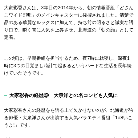
大家彩香さんは、3年目の2014年から、朝の情報番組「どさん
こワイド!!朝!」のメインキャスターに抜擢されました。清楚で
品のある華麗なルックスに加えて、
持ち前の明るさと誠実な語
り口で、瞬く間に人気を上昇させ、北海道の「朝の顔」として
定着。
この頃は、早朝番組を担当するため、夜7時に就寝し、深夜1
時に3つの目覚まし時計で起きるというハードな生活を長年続
けていたそうです。
大家彩香の経歴③ 大泉洋との名コンビも人気に
大家彩香さんの経歴を
を語る上で欠かせないのが、北海道が誇
る俳優・大泉洋さんが出演する人気バラエティ番組「1×8いこ
うよ!」です。