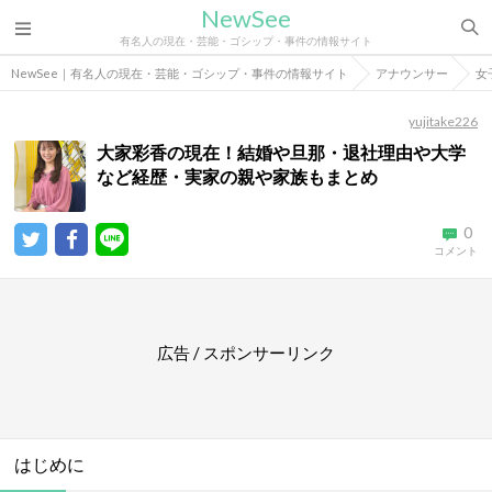
NewSee
有名人の現在・芸能・ゴシップ・事件の情報サイト
NewSee｜有名人の現在・芸能・ゴシップ・事件の情報サイト
アナウンサー
女
yujitake226
大家彩香の現在！結婚や旦那・退社理由や大学
など経歴・実家の親や家族もまとめ
0
コメント
広告 / スポンサーリンク
はじめに