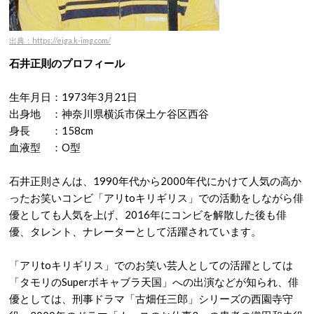
出典：https://eiga.k-img.com/
石井正則のプロフィール
生年月日：1973年3月21日
出身地 ：神奈川県横浜市保土ケ谷区西谷
身長 ：158cm
血液型 ：O型
石井正則さんは、1990年代から2000年代にかけて人気の高か
ったお笑いコンビ「アリtoキリギリス」での活動をしながら俳
優としても人気を上げ、2016年にコンビを解散した後も俳
優、タレント、ナレーターとして活躍されています。
「アリtoキリギリス」でのお笑い芸人としての活躍としては
「タモリのSuperボキャブラ天国」への出演などが知られ、俳
優としては、刑事ドラマ「古畑任三郎」シリーズの西園寺守