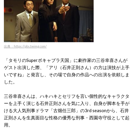
出典：https://pbs.twimg.com/
「タモリのSuperボキャブラ天国」に劇作家の三谷幸喜さんが
ゲスト出演した際、「アリ（石井正則さん）の方は演技が上手
いですね」と発言し、その場で自身の作品への出演を依頼しま
した。
三谷幸喜さんは、ハキハキとセリフを言い個性的なキャラクタ
ーを上手く演じる石井正則さんを気に入り、自身が脚本を手が
ける大人気刑事ドラマ「古畑任三郎」の3rd seasonから、石井
正則さんを生真面目な性格の優秀な刑事・西園寺守役として起
用。