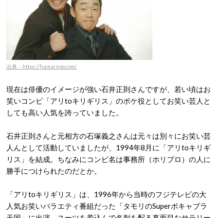
出典：https://hamarepo.com/
現在は俳優のイメージが強い石井正則さんですが、若い頃はお
笑いコンビ「アリtoキリギリス」のボケ役としてお笑い芸人と
しても高い人気を誇っていました。
石井正則さんと元相方の石塚義之さんは元々は別々にお笑い芸
人んとして活動していましたが、1994年8月に「アリtoキリギ
リス」を結成。ちなみにコンビ名は事務所（ホリプロ）の人に
勝手につけられたのだとか。
「アリtoキリギリス」は、1996年から当時のフジテレビの大
人気お笑いバラエティ番組だった「タモリのSuperボキャブラ
天国」に出演。スーツを着込んで名刺を配る真面目なサラリー