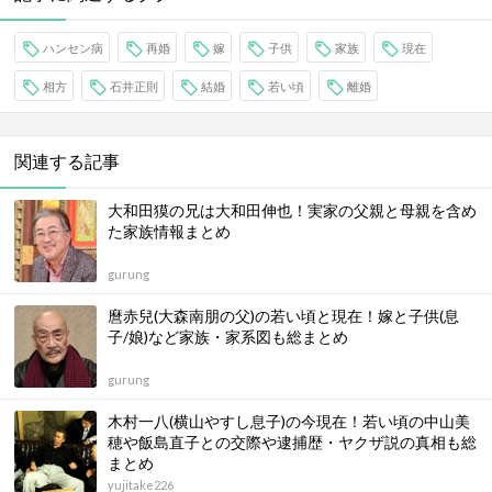
ハンセン病
再婚
嫁
子供
家族
現在
相方
石井正則
結婚
若い頃
離婚
関連する記事
大和田獏の兄は大和田伸也！実家の父親と母親を含め
た家族情報まとめ
gurung
麿赤兒(大森南朋の父)の若い頃と現在！嫁と子供(息
子/娘)など家族・家系図も総まとめ
gurung
木村一八(横山やすし息子)の今現在！若い頃の中山美
穂や飯島直子との交際や逮捕歴・ヤクザ説の真相も総
まとめ
yujitake226