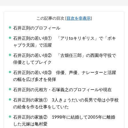
この記事の目次
[
目次を非表示
]
石井正則のプロフィール
石井正則の若い頃① 「アリtoキリギリス」で「ボキ
ャブラ天国」で活躍
石井正則の若い頃② 「古畑任三郎」の西園寺守役で
俳優としてブレイク
石井正則の若い頃③ 俳優、声優、ナレーターと活躍
の幅を広げ多才を発揮
石井正則の元相方・石塚義之のプロフィールや現在
石井正則の家族① 3人きょうだいの長男で母は小学校
の給食を作る仕事をしていた
石井正則の家族② 1998年に結婚して2005年に離婚
した元嫁は亀村愛