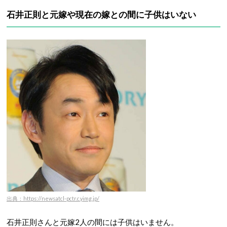
石井正則と元嫁や現在の嫁との間に子供はいない
出典：https://newsatcl-pctr.c.yimg.jp/
石井正則さんと元嫁2人の間には子供はいません。