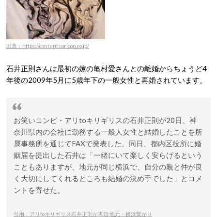
出典：https://contents.oricon.co.jp/
石井正則さんは最初の嫁の亀村愛さんとの離婚からちょうど4
年後の2009年5月に5歳年下の一般女性と再婚されています。
お笑いコンビ・アリtoキリギリスの石井正則が20日、神
奈川県内の会社に勤務する一般人女性と結婚したことを所
属事務所を通じてFAXで発表した。同日、都内区役所に婚
姻届を提出した石井は「一緒にいて楽しく安らげるという
こともありますが、地元が同じ横浜で、自分の親と仲が良
く大切にしてくれるところも結婚の決め手でした」とコメ
ントを寄せた。
引用：アリtoキリギリス石井正則が再婚 地元・横浜繋がり