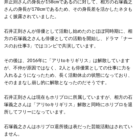
井正則さんの身長が158cmであるのに対して、相方の石塚義之
さんの身長が178cmであるため、その身長差を活かしたネタも
よく披露されていました。
石井正則さんが俳優として活動し始めたのとほぼ同時期に、相
方の石塚義之さんも俳優としての活動を開始し、ドラマ「ナー
スのお仕事3」ではコンビで共演しています。
その後は、2016年に「アリtoキリギリス」は解散しています
が、不仲が原因ではなく、2人とも俳優業としての仕事に力を
入れるようになったため、長く活動休止の状態になっており、
そのままなし崩し的に解散となったのだそうです。
石井正則さんは現在もホリプロに所属していますが、相方の石
塚義之さんは「アリtoキリギリス」解散と同時にホリプロを退
所してフリーになっています。
石塚義之さんはホリプロ退所後は表だった芸能活動はされてい
ません。