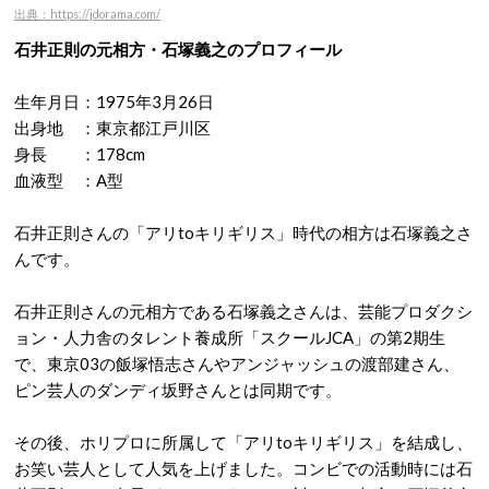
出典：https://jdorama.com/
石井正則の元相方・石塚義之のプロフィール
生年月日：1975年3月26日
出身地 ：東京都江戸川区
身長 ：178cm
血液型 ：A型
石井正則さんの「アリtoキリギリス」時代の相方は石塚義之さ
んです。
石井正則さんの元相方である石塚義之さんは、芸能プロダクシ
ョン・人力舎のタレント養成所「スクールJCA」の第2期生
で、東京03の飯塚悟志さんやアンジャッシュの渡部建さん、
ピン芸人のダンディ坂野さんとは同期です。
その後、ホリプロに所属して「アリtoキリギリス」を結成し、
お笑い芸人として人気を上げました。コンビでの活動時には石