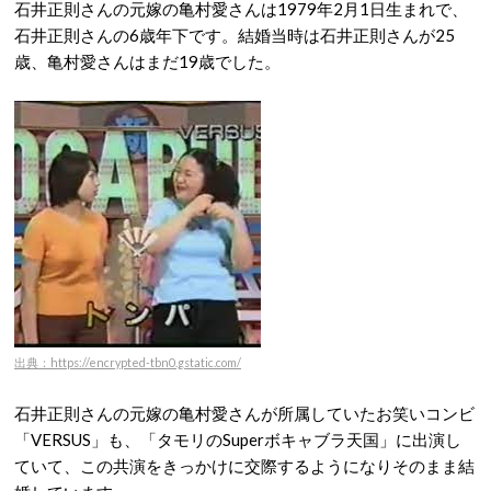
石井正則さんの元嫁の亀村愛さんは1979年2月1日生まれで、
石井正則さんの6歳年下です。結婚当時は石井正則さんが25
歳、亀村愛さんはまだ19歳でした。
出典：https://encrypted-tbn0.gstatic.com/
石井正則さんの元嫁の亀村愛さんが所属していたお笑いコンビ
「VERSUS」も、「タモリのSuperボキャブラ天国」に出演し
ていて、この共演をきっかけに交際するようになりそのまま結