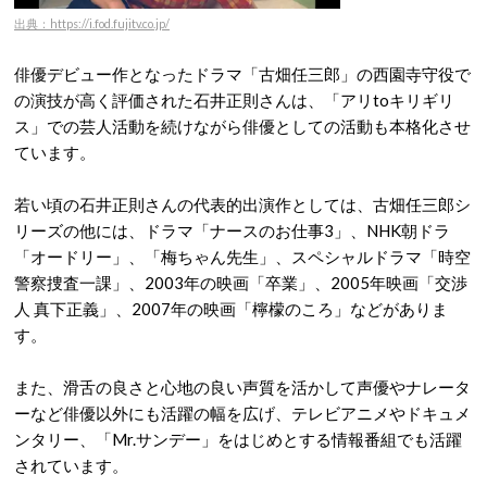
出典：https://i.fod.fujitv.co.jp/
俳優デビュー作となったドラマ「古畑任三郎」の西園寺守役で
の演技が高く評価された石井正則さんは、「アリtoキリギリ
ス」での芸人活動を続けながら俳優としての活動も本格化させ
ています。
若い頃の石井正則さんの代表的出演作としては、古畑任三郎シ
リーズの他には、ドラマ「ナースのお仕事3」、NHK朝ドラ
「オードリー」、「梅ちゃん先生」、スペシャルドラマ「時空
警察捜査一課」、2003年の映画「卒業」、2005年映画「交渉
人 真下正義」、2007年の映画「檸檬のころ」などがありま
す。
また、滑舌の良さと心地の良い声質を活かして声優やナレータ
ーなど俳優以外にも活躍の幅を広げ、テレビアニメやドキュメ
ンタリー、「Mr.サンデー」をはじめとする情報番組でも活躍
されています。