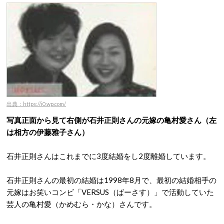
出典：https://i0.wp.com/
写真正面から見て右側が石井正則さんの元嫁の亀村愛さん（左
は相方の
伊藤雅子さん
）
石井正則さんはこれまでに3度結婚をし2度離婚しています。
石井正則さんの最初の結婚は1998年8月で、最初の結婚相手の
元嫁はお笑いコンビ「VERSUS（ばーさす）」で活動していた
芸人の亀村愛（かめむら・かな）さんです。