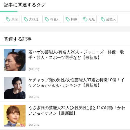
記事に関連するタグ
原因
大根足
有名人
特徴
短足
芸能人
関連する記事
若ハゲの芸能人/有名人26人～ジャニーズ・俳優・歌
手・芸人・スポーツ選手など【最新版】
gurung
ケチャップ顔の男性/女性芸能人37選と特徴10個！イ
ケメン＆かわいいランキング【最新版】
gurung
うさぎ顔の芸能人22人(女性男性別)と11の特徴！かわ
いい＆イケメン【最新版】
gurung