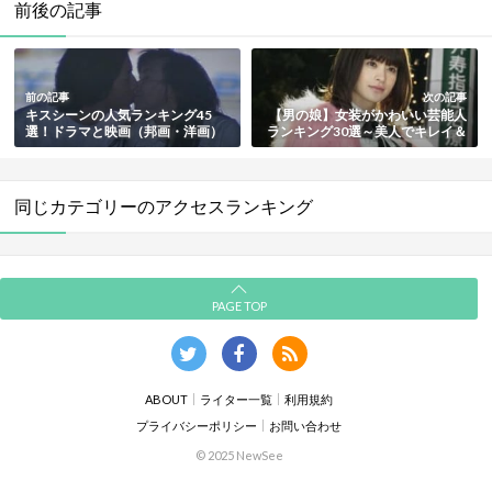
前後の記事
前の記事
次の記事
キスシーンの人気ランキング45
【男の娘】女装がかわいい芸能人
選！ドラマと映画（邦画・洋画）
ランキング30選～美人でキレイ＆
別で紹介【最新版】
美しい【最新版】
同じカテゴリーのアクセスランキング
PAGE TOP
ABOUT
ライター一覧
利用規約
プライバシーポリシー
お問い合わせ
© 2025 NewSee