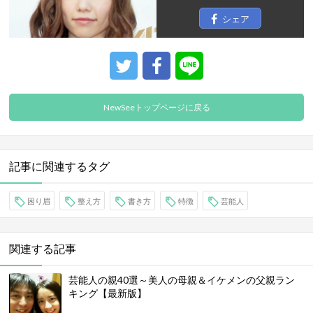
シェア
NewSeeトップページに戻る
記事に関連するタグ
困り眉
整え方
書き方
特徴
芸能人
関連する記事
芸能人の親40選～美人の母親＆イケメンの父親ラン
キング【最新版】