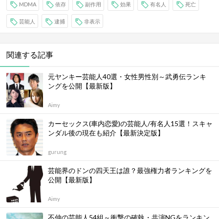
MDMA
依存
副作用
効果
有名人
死亡
芸能人
逮捕
非表示
関連する記事
元ヤンキー芸能人40選・女性男性別～武勇伝ランキ
ングを公開【最新版】
Aimy
カーセックス(車内恋愛)の芸能人/有名人15選！スキャ
ンダル後の現在も紹介【最新決定版】
gurung
芸能界のドンの四天王は誰？最強権力者ランキングを
公開【最新版】
Aimy
不仲の芸能人54組～衝撃の確執・共演NGをランキン