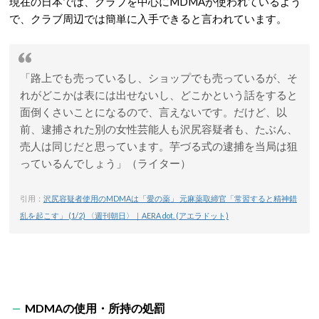
現在の日本では、クラブを中心にMDMAが使われているよう
で、クラブ周辺では簡単に入手できると言われています。
「路上でも売っているし、ショップでも売っているが、そ
れがどこかは表には出せないし、どこかという話をすると
面倒くさいことになるので、言えないです。だけど、以
前、逮捕された別の女性芸能人も沢尻容疑者も、たぶん、
売人は同じだと思っています。芋づる式の逮捕を当局は狙
っているんでしょう」（ライター）
引用：
沢尻容疑者使用のMDMAは「愛の薬」 元麻薬取締官「常習すると精神錯
乱を起こす」 (1/2) 〈週刊朝日〉｜AERA dot. (アエラドット)
MDMAの使用・所持の処罰