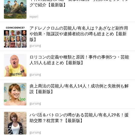
グで紹介【最新版】
mpori
アドレノクロムの芸能人/有名人は？あざなど副作用
や効果・陰謀説や逮捕者続出の噂も総まとめ【最新
版】
gurung
ロリコンの定義や種類と原因！事件の事例5つ・芸能
人15人も総まとめ【最新版】
gurung
炎上商法の芸能人/有名人14人！成功例と失敗例も解
説【最新版】
gurung
パパ活＆パトロンの噂がある芸能人/有名人29名！援
助交際？枕営業？【最新版】
gurung