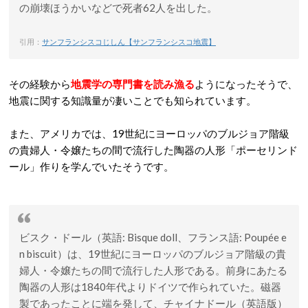
の崩壊ほうかいなどで死者62人を出した。
引用：
サンフランシスコじしん【サンフランシスコ地震】
その経験から
地震学の専門書を読み漁る
ようになったそうで、
地震に関する知識量が凄いことでも知られています。
また、アメリカでは、19世紀にヨーロッパのブルジョア階級
の貴婦人・令嬢たちの間で流行した陶器の人形「ポーセリンド
ール」作りを学んでいたそうです。
ビスク・ドール（英語: Bisque doll、フランス語: Poupée e
n biscuit）は、19世紀にヨーロッパのブルジョア階級の貴
婦人・令嬢たちの間で流行した人形である。前身にあたる
陶器の人形は1840年代よりドイツで作られていた。磁器
製であったことに端を発して、チャイナドール（英語版）