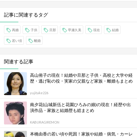
記事に関連するタグ
再婚
子供
旦那
早瀬久美
現在
結婚
若い頃
離婚
関連する記事
高山侑子の現在！結婚や旦那と子供・高校と大学や経
歴・逃げ恥の役・実家の父親など家族・離婚もまとめ
yujitake226
南夕花(山城新伍と花園ひろみの娘)の現在！経歴や出
演作品・家族と結婚歴も総まとめ
KABURAGIREMON
本橋由香の若い頃や死因！家族や結婚・病気・カーレ