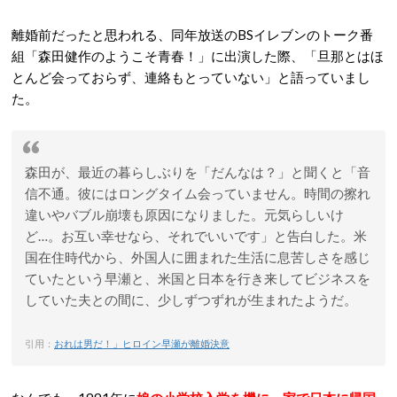
離婚前だったと思われる、同年放送のBSイレブンのトーク番
組「森田健作のようこそ青春！」に出演した際、「旦那とはほ
とんど会っておらず、連絡もとっていない」と語っていまし
た。
森田が、最近の暮らしぶりを「だんなは？」と聞くと「音
信不通。彼にはロングタイム会っていません。時間の擦れ
違いやバブル崩壊も原因になりました。元気らしいけ
ど…。お互い幸せなら、それでいいです」と告白した。米
国在住時代から、外国人に囲まれた生活に息苦しさを感じ
ていたという早瀬と、米国と日本を行き来してビジネスを
していた夫との間に、少しずつずれが生まれたようだ。
引用：
おれは男だ！」ヒロイン早瀬が離婚決意