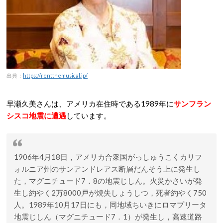
出典：
https://rentthemusical.jp/
早瀬久美さんは、アメリカ在住時である1989年に
サンフラン
シスコ地震に遭遇
しています。
1906年4月18日，アメリカ合衆国がっしゅうこくカリフ
ォルニア州のサンアンドレアス断層だんそう上に発生し
た，マグニチュード7．8の地震じしん。火災かさいが発
生し約やく2万8000戸が焼失しょうしつ，死者約やく750
人。1989年10月17日にも，同地域ちいきにロマプリータ
地震じしん（マグニチュード7．1）が発生し，高速道路