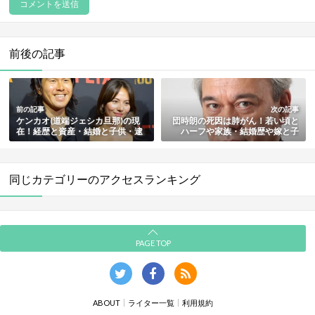
前後の記事
前の記事
次の記事
ケンカオ(道端ジェシカ旦那)の現
団時朗の死因は肺がん！若い頃と
在！経歴と資産・結婚と子供・逮
ハーフや家族・結婚歴や嫁と子
捕とその後まとめ
供・現在まで総まとめ
同じカテゴリーのアクセスランキング
PAGE TOP
ABOUT
ライター一覧
利用規約