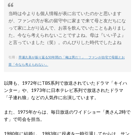
当時は今よりも個人情報が表に出ていたのかと思います
が、ファンの方が私の留守中に家まで来て母と友だちにな
って家に上がり込んで、お茶を飲んでいたこともありまし
た。今なら考えられないことですよね。母は『いい子よ』
と言っていました（笑）。のんびりした時代でしたよね
引用：
早瀬久美が振り返る50年間の「俺は男だ！」 ファンが自宅で母親とお
茶「今なら考えられない」
以降も、1972年にTBS系列で放送されていたドラマ「キイハ
ンター」や、1973年に日本テレビ系列で放送されたドラマ
「子連れ狼」などの人気作に出演しています。
また、1975年からは、毎日放送のワイドショー「奥さん2時で
す」で司会を担当。
1980年に結婚し、1983年に役者を一時引退してからは、サン