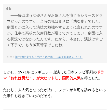
――毎回違う女優さんがお嫁さんを演じるシリーズドラ
マだったのですが、当時の私はまさに「幼な妻」でした。
劇団とかに入って演技の勉強をするように言われたのです
が、仕事で高校の欠席日数が増えてきてしまい、劇団に入
る状況ではなかったんです。だから、本当に、演技はすご
く下手で、もう滅茶苦茶でしたね。
引用：
初主役は演技も下手な「幼な妻」～早瀬久美さん（３）
しかし、1971年にレギュラー出演した日本テレビ系列の
ドラ
マ「おれは男だ！」が大ヒットし、国民的人気
を得ました。
ただし、大人気となったが故に、ファンが自宅を訪れるといっ
た事件も起きていたのだそう。