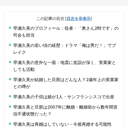
この記事の目次
[
目次を非表示
]
早瀬久美のプロフィール：役者・「奥さん2時です」の
司会も担当
早瀬久美の若い頃の経歴：ドラマ「俺は男だ！」でブ
レイク
早瀬久美の意外な一面：地震に造詣が深く、実業家と
しても活動
早瀬久美が結婚した旦那はどんな人？2歳年上の実業家
との噂が
早瀬久美の子供は娘が1人・サンフランシスコで出産
早瀬久美と旦那は2007年に離婚・離婚前から数年間音
信不通状態だった？
早瀬久美は再婚はしていない・今後再婚する可能性