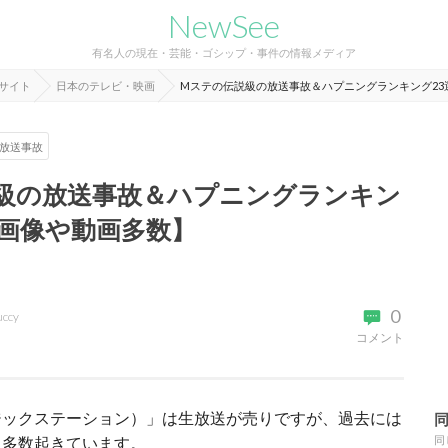
NewSee
有名人の現在・芸能・ゴシップ・事件の情報メディア
報サイト
日本のテレビ・映画
Mステの伝説級の放送事故＆ハプニングランキング23
放送事故
級の放送事故＆ハプニングランキン
拠画像や動画多数】
0
uccy
コメント
ジックステーション）」は生放送が売りですが、過去には
も多数起きています。
同