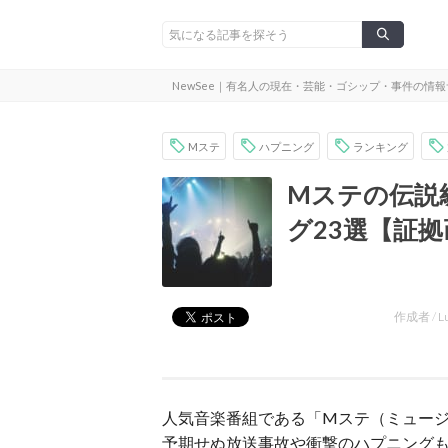
NewSee｜有名人の現在・芸能・ゴシップ・事件の情
Mステ
ハプニング
ランキング
Mステの伝説
グ23選【証
作成者 /
L
人気音楽番組である「Mステ（ミュー
予期せぬ放送事故や衝撃のハプニング