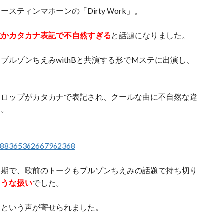
ティンマホーンの「Dirty Work」。
故かカタカナ表記で不自然すぎる
と話題になりました。
ブルゾンちえみwithBと共演する形でMステに出演し、
テロップがカタカナで表記され、クールな曲に不自然な違
た。
s/888365362667962368
盛期で、歌前のトークもブルゾンちえみの話題で持ち切り
ような扱い
でした。
」という声が寄せられました。