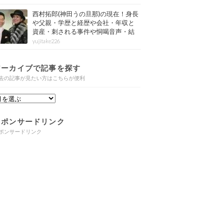
西村拓郎(神田うの旦那)の現在！身長
や父親・学歴と経歴や会社・年収と
資産・刺される事件や恫喝音声・結
婚と子供や自宅・脳梗塞の病気もま
yujitake226
とめ
アーカイブで記事を探す
去の記事が見たい方はこちらが便利
スポンサードリンク
ポンサードリンク