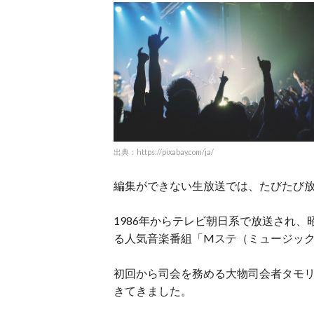
出典：https://pixabay.com/ja/
編集ができない生放送では、たびたび
1986年からテレビ朝日系で放送され
る人気音楽番組「Mステ（ミュージッ
初回から司会を務める大物司会者タモ
きてきました。