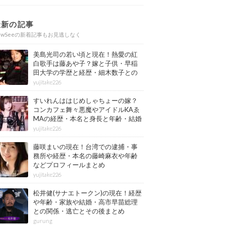
最新の記事
ewSeeの新着記事もお見逃しなく
美島光司の若い頃と現在！熱愛の紅
白歌手は藤あや子？嫁と子供・早稲
田大学の学歴と経歴・細木数子との
確執もまとめ
yujitake226
すいれんははじめしゃちょーの嫁？
コンカフェ舞々悪魔やアイドルKAゑ
MAの経歴・本名と身長と年齢・結婚
情報もまとめ
yujitake226
藤咲まいの現在！台湾での逮捕・事
務所や経歴・本名の藤崎麻衣や年齢
などプロフィールまとめ
yujitake226
松井健(サナエトークン)の現在！経歴
や年齢・家族や結婚・高市早苗総理
との関係・逃亡とその後まとめ
gurung