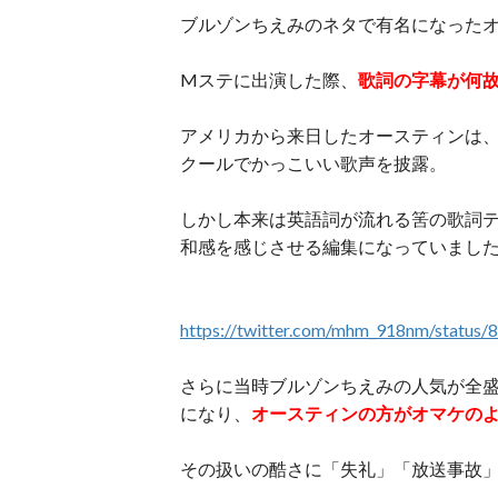
ブルゾンちえみのネタで有名になったオース
Mステに出演した際、
歌詞の字幕が何
アメリカから来日したオースティンは、
クールでかっこいい歌声を披露。
しかし本来は英語詞が流れる筈の歌詞
和感を感じさせる編集になっていまし
https://twitter.com/mhm_918nm/statu
さらに当時ブルゾンちえみの人気が全
になり、
オースティンの方がオマケの
その扱いの酷さに「失礼」「放送事故