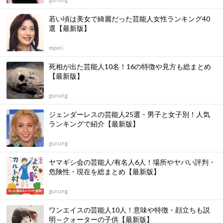
若い頃は美女で綺麗だった芸能人女性ランキング40
選【最新版】
mpori
死相が出た芸能人10名！16の特徴や見方も総まとめ
【最新版】
gurung
ジェンダーレスの芸能人25選・男子と女子別！人気
ランキングで紹介【最新版】
gurung
ヤマギシ会の芸能人/有名人6人！場所やヤバい評判・
危険性・現在を総まとめ【最新版】
gurung
ワンエイスの芸能人10人！意味や特徴・顔立ちも説
明～クォーターの子供【最新版】