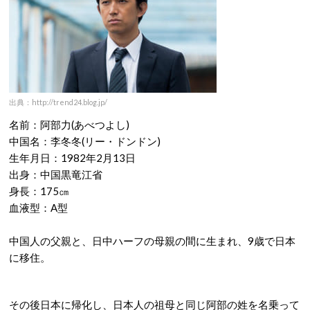
出典：http://trend24.blog.jp/
名前：阿部力(あべつよし)
中国名：李冬冬(リー・ドンドン)
生年月日：1982年2月13日
出身：中国黒竜江省
身長：175㎝
血液型：A型
中国人の父親と、日中ハーフの母親の間に生まれ、9歳で日本
に移住。
その後日本に帰化し、日本人の祖母と同じ阿部の姓を名乗って