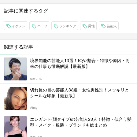
記事に関連するタグ
イケメン
ハーフ
ランキング
男性
芸能人
関連する記事
境界知能の芸能人13選！IQや割合・特徴や原因・将
来の仕事も徹底解説【最新版】
gurung
切れ長の目の芸能人36選・女性男性別！スッキリと
クールな印象【最新版】
Aimy
エレガント(顔タイプ)の芸能人28人！特徴・似合う髪
型・メイク・服装・ブランドも総まとめ
gurung