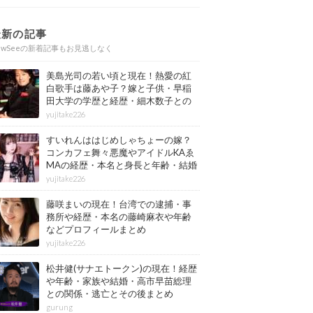
最新の記事
ewSeeの新着記事もお見逃しなく
美島光司の若い頃と現在！熱愛の紅
白歌手は藤あや子？嫁と子供・早稲
田大学の学歴と経歴・細木数子との
確執もまとめ
yujitake226
すいれんははじめしゃちょーの嫁？
コンカフェ舞々悪魔やアイドルKAゑ
MAの経歴・本名と身長と年齢・結婚
情報もまとめ
yujitake226
藤咲まいの現在！台湾での逮捕・事
務所や経歴・本名の藤崎麻衣や年齢
などプロフィールまとめ
yujitake226
松井健(サナエトークン)の現在！経歴
や年齢・家族や結婚・高市早苗総理
との関係・逃亡とその後まとめ
gurung