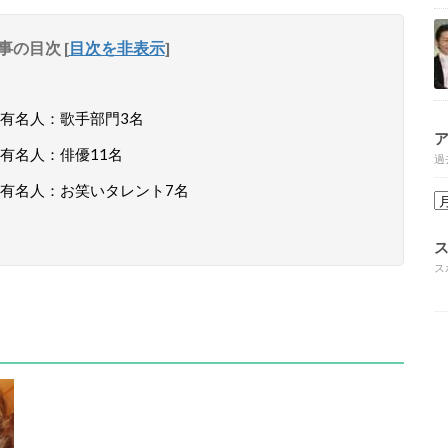
事の目次
[
目次を非表示
]
有名人：歌手部門3名
有名人：俳優11名
過
有名人：お笑いタレント7名
ス