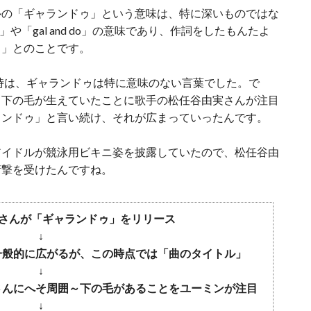
ルの「ギャランドゥ」という意味は、特に深いものではな
o」や「gal and do」の意味であり、作詞をしたもんたよ
名」とのことです。
売時は、ギャランドゥは特に意味のない言葉でした。で
～下の毛が生えていたことに歌手の松任谷由実さんが注目
ランドゥ」と言い続け、それが広まっていったんです。
アイドルが競泳用ビキニ姿を披露していたので、松任谷由
衝撃を受けたんですね。
樹さんが「ギャランドゥ」をリリース
↓
一般的に広がるが、この時点では「曲のタイトル」
↓
さんにへそ周囲～下の毛があることをユーミンが注目
↓