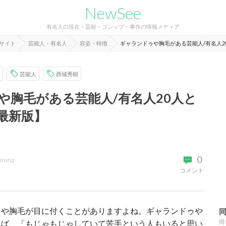
NewSee
有名人の現在・芸能・ゴシップ・事件の情報メディア
報サイト
芸能人・有名人
容姿・特徴
ギャランドゥや胸毛がある芸能人/有名人2
芸能人
西城秀樹
や胸毛がある芸能人/有名人20人と
最新版】
0
urung
コメント
ゥや胸毛が目に付くことがありますよね。ギャランドゥや
れば、「もじゃもじゃしていて苦手という人もいると思い
同