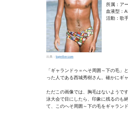
所属：ア
血液型：A
活動：歌
出典：
togetter.com
「ギャランドゥ＝へそ周囲～下の毛」と
った人である西城秀樹さん。確かにギ
ただこの画像では、胸毛はないようで
泳大会で目にしたら、印象に残るのも
て、このへそ周囲～下の毛をギャラン