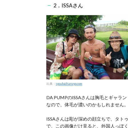
2．ISSAさん
出典：
syoubaihanzyo.com
DA PUMPのISSAさんは胸毛とギャ
なので、体毛が濃いのかもしれません
ISSAさんは彫が深めの顔立ちで、タ
で、この画像だけ見ると、外国人っぽ