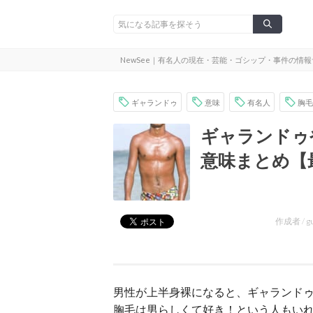
NewSee｜有名人の現在・芸能・ゴシップ・事件の情
ギャランドゥ
意味
有名人
胸毛
ギャランドゥ
意味まとめ【
作成者 /
g
男性が上半身裸になると、ギャランド
胸毛は男らしくて好き！という人もい