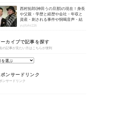
西村拓郎(神田うの旦那)の現在！身長
や父親・学歴と経歴や会社・年収と
資産・刺される事件や恫喝音声・結
婚と子供や自宅・脳梗塞の病気もま
yujitake226
とめ
アーカイブで記事を探す
去の記事が見たい方はこちらが便利
スポンサードリンク
ポンサードリンク