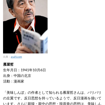
出典：
asahi.com
雁屋哲
生年月日：
1941年10月6日
出身：中国の北京
活動：漫画家
「美味しんぼ」の作者として知られる雁屋哲さんは、バリバリ
の左翼です。反日思想を持っているようで、反日漫画を描いて
います。さらに親韓・親中の思想・脱原発の思想は、美味しん