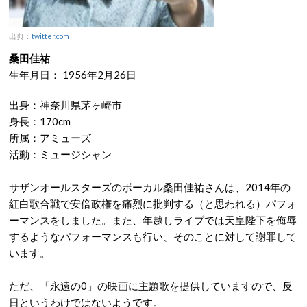
出典：
twitter.com
桑田佳祐
生年月日：
1956年2月26日
出身：神奈川県茅ヶ崎市
身長：170cm
所属：アミューズ
活動：ミュージシャン
サザンオールスターズのボーカル桑田佳祐さんは、2014年の
紅白歌合戦で安倍政権を痛烈に批判する（と思われる）パフォ
ーマンスをしました。また、年越しライブでは天皇陛下を侮辱
するようなパフォーマンスも行い、そのことに対して謝罪して
います。
ただ、「永遠の0」の映画に主題歌を提供していますので、反
日というわけではないようです。