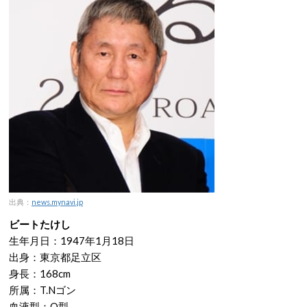
出典：
news.mynavi.jp
ビートたけし
生年月日：1947年1月18日
出身：東京都足立区
身長：168cm
所属：T.Nゴン
血液型：O型