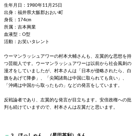
生年月日：1980年11月25日
出身：福井県大飯郡おおい町
身長：174cm
所属：吉本興業
血液型：O型
活動：お笑いタレント
ウーマンラッシュアワーの村本大輔さんも、左翼的な思想を持
つ芸能人です。ウーマンラッシュアワーは以前から社会風刺の
漫才をしていましたが、村本さんは「日本が侵略されたら、白
旗をあげて降参」、「尖閣諸島は中国に取られても良い」、
「沖縄は中国から取ったもの」などの発言をしています。
反戦論者であり、左翼的な発言が目立ちます。安倍政権への批
判も続けていますので、村本さんは左翼だと思います。
3．ほっしゃん。（星田英利）さん