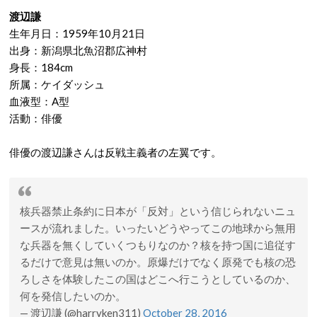
渡辺謙
生年月日：1959年10月21日
出身：新潟県北魚沼郡広神村
身長：184cm
所属：ケイダッシュ
血液型：A型
活動：俳優
俳優の渡辺謙さんは反戦主義者の左翼です。
核兵器禁止条約に日本が「反対」という信じられないニュ
ースが流れました。いったいどうやってこの地球から無用
な兵器を無くしていくつもりなのか？核を持つ国に追従す
るだけで意見は無いのか。原爆だけでなく原発でも核の恐
ろしさを体験したこの国はどこへ行こうとしているのか、
何を発信したいのか。
— 渡辺謙 (@harryken311)
October 28, 2016