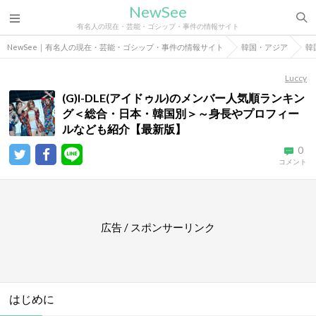
NewSee
有名人の現在・芸能・ゴシップ・事件の情報サイト
NewSee｜有名人の現在・芸能・ゴシップ・事件の情報サイト
韓国・アジア
韓
Luccy
(G)I-DLE(アイドゥル)のメンバー人気順ランキン
グ＜総合・日本・韓国別＞～身長やプロフィー
ルなども紹介【最新版】
0
コメント
広告 / スポンサーリンク
はじめに