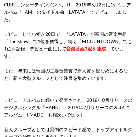
CUBEエンターテインメントより、2018年5月2日に1stミニア
ルバム「I AM」のタイトル曲「LATATA」でデビューしまし
た。
デビューしてわずか20日で、「LATATA」が韓国の音楽番組
「The Show」で1位を獲得し、続く「M COUNTDOWN」でも
1位を記録、デビュー曲にして
音楽番組3冠を達成
していま
す。
また、年末には韓国の主要音楽賞で新人賞を総なめにするな
ど、新人大型グループとして注目を集めています。
デビューアルバムに続いて発表された、2018年8月リリースの
デジタルシングル「HANN」、2019年2月リリースの2ndミニ
アルバム「I MADE」も相次いでヒット。
新人グループとしては異例のスピード感で、トップアイドルグ
ループの仲間入りを果たしています。