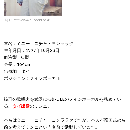
出典：http://www.cubeent.co.kr/
本名：ミニー・ニチャ・ヨンララク
生年月日：1997年10月23日
血液型：O型
身長：164cm
出身地：タイ
ポジション：メインボーカル
抜群の歌唱力を武器に(G)I-DLEのメインボーカルを務めてい
る、
タイ出身
のミンニ。
本名はミニー・ニチャ・ヨンララクですが、本人が韓国式の名
前を考えてミンニという名前で活動しています。