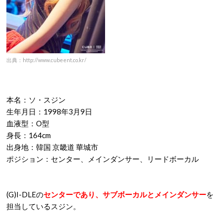
出典：http://www.cubeent.co.kr/
本名：ソ・スジン
生年月日：1998年3月9日
血液型：O型
身長：164cm
出身地：韓国 京畿道 華城市
ポジション：センター、メインダンサー、リードボーカル
(G)I-DLEの
センターであり、サブボーカルとメインダンサー
を
担当しているスジン。