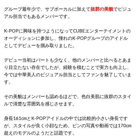
グループ最年少で、サブボーカルに加えて
抜群の美貌
でビジュ
アル担当でもあるメンバーです。
K-POPに興味を持つようになってCUBEエンターテイメントの
オーディションに参加し、憧れのK-POPグループのアイドル
としてデビューを掴み取りました。
デビュー当初はパートも少なく、他のメンバーと比べるとあま
り目立たない存在でしたが、経験を積むことで実力も向上し、
今では中華美人のビジュアル担当としてファンを魅了していま
す。
その美貌はメンバーも認めるほどで、色白美肌に抜群のスタイ
ルで清楚な雰囲気を感じさせます。
身長161cmとK-POPアイドルの中では比較的小さい身長です
が、スタイルが良く小顔なため、ピンの写真や動画では170cm
超えのモデルのようだと話題です。