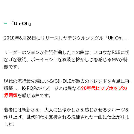
「Uh-Oh」
2018年6月26日にリリースしたデジタルシングル「Uh-Oh」。
リーダーのソヨンが作詞作曲したこの曲は、メロウなR&Bに切
なげな歌詞、ボーイッシュな衣装と懐かしさを感じるMVが特
徴です。
現代の流行最先端にいる(G)I-DLEが過去のトレンドを今風に再
構築し、K-POPのイメージとは異なる
90年代ヒップホップの
雰囲気
を感じる曲です。
若者には斬新さを、大人には懐かしさを感じさせるグルーヴを
作り上げ、世代問わず支持される洗練された一曲に仕上がりま
した。