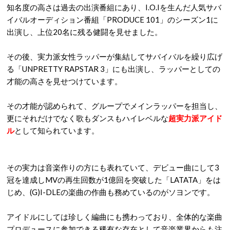
知名度の高さは過去の出演番組にあり、I.O.Iを生んだ人気サバ
イバルオーディション番組「PRODUCE 101」のシーズン1に
出演し、上位20名に残る健闘を見せました。
その後、実力派女性ラッパーが集結してサバイバルを繰り広げ
る「UNPRETTY RAPSTAR 3」にも出演し、ラッパーとしての
才能の高さを見せつけています。
その才能が認められて、グループでメインラッパーを担当し、
更にそれだけでなく歌もダンスもハイレベルな
超実力派アイド
ル
として知られています。
その実力は音楽作りの方にも表れていて、デビュー曲にして3
冠を達成しMVの再生回数が1億回を突破した「LATATA」をは
じめ、(G)I-DLEの楽曲の作曲も務めているのがソヨンです。
アイドルにしては珍しく編曲にも携わっており、全体的な楽曲
プロデュースに参加できる稀有な存在として音楽業界からも注