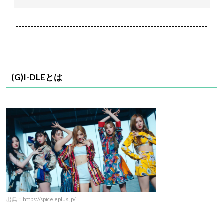
----------------------------------------------------------------
(G)I-DLEとは
出典：https://spice.eplus.jp/