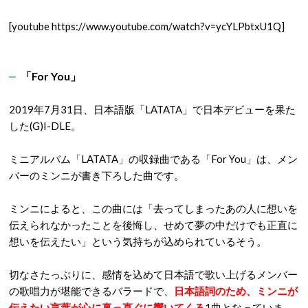
[youtube https://www.youtube.com/watch?v=ycYLPbtxU1Q]
「For You」
2019年7月31日、日本語版「LATATA」で日本デビューを果た
した(G)I-DLE。
ミニアルバム「LATATA」の収録曲である「For You」は、メン
バーのミンニが書き下ろした曲です。
ミンニによると、この曲には「去ってしまったあの人に想いを
伝えられなかったことを後悔し、せめて夢の中だけでも正直に
想いを伝えたい」という気持ちが込められているそう。
切なさたっぷりに、感情を込めて日本語で歌い上げるメンバー
の歌唱力が堪能できるバラードで、
日本語詞のため、ミンニが
伝えたい言葉が心に真っ直ぐに響いてくる
1曲となっていま