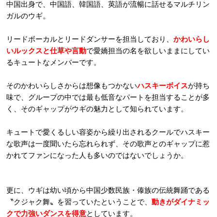
中国出身で、中国語、韓国語、英語が流暢に話せるマルチリン
ガルのウギ。
リードボーカルとリードダンサーを担当しており、
かわいらし
いルックスと仕草や言動
で愛嬌担当の名を欲しいままにしてい
るキュートなメンバーです。
そのかわいらしさからは想像もつかない
ハスキーボイス
が持ち
味で、グループの中では最も低音なパートを担当することが多
く、そのギャップがウギの魅力として知られています。
キュートで愛くるしい容姿から繰り出されるクールでハスキー
な歌声は一度聞いたら忘れられず、その歌声とのギャップに惹
かれてファンになった人も多いのではないでしょうか。
更に、ウギは幼い頃から中国少数民族・傣族の伝統舞踊である
〝クジャク舞〟を習っていたということで、
動きがダイナミッ
クで力強いダンスを得意
としています。