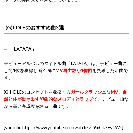
(G)I-DLEのおすすめ曲3選
「LATATA」
デビューアルバムのタイトル曲「LATATA」は、デビュー曲に
して1位を獲得し瞬く間に
MV再生数が1億回
を突破した名曲で
す。
(G)I-DLEのコンセプトを象徴する
ガールクラッシュなMV、自
然と体が動き出す印象的なメロディとラップ
で、デビュー曲な
がら高い完成度を誇る一曲です。
[youtube https://www.youtube.com/watch?v=9mQk7Evt6Vs]