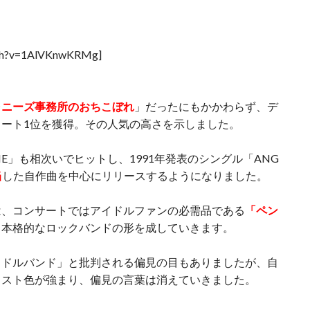
tch?v=1AlVKnwKRMg]
ャニーズ事務所のおちこぼれ
」だったにもかかわらず、デ
ート1位を獲得。その人気の高さを示しました。
NE」も相次いでヒットし、1991年発表のシングル「ANG
当
した自作曲を中心にリリースするようになりました。
は、コンサートではアイドルファンの必需品である
「ペン
、本格的なロックバンドの形を成していきます。
イドルバンド」と批判される偏見の目もありましたが、自
ィスト色が強まり、偏見の言葉は消えていきました。