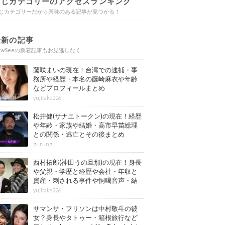
同じカテゴリーのアクセスランキング
じカテゴリーだから興味のある記事が見つかる！
最新の記事
ewSeeの新着記事もお見逃しなく
藤咲まいの現在！台湾での逮捕・事
務所や経歴・本名の藤崎麻衣や年齢
などプロフィールまとめ
yujitake226
松井健(サナエトークン)の現在！経歴
や年齢・家族や結婚・高市早苗総理
との関係・逃亡とその後まとめ
gurung
西村拓郎(神田うの旦那)の現在！身長
や父親・学歴と経歴や会社・年収と
資産・刺される事件や恫喝音声・結
婚と子供や自宅・脳梗塞の病気もま
yujitake226
とめ
サマンサ・フリソンは中村敬斗の彼
女？身長やタトゥー・箱根旅行など