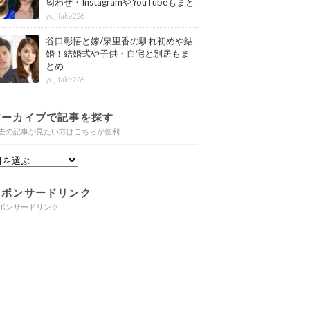
匂わせ・InstagramやYouTubeもまと
め
yujitake226
谷口彰悟と嫁/泉里香の馴れ初めや結
婚！結婚式や子供・自宅と別居もま
とめ
yujitake226
アーカイブで記事を探す
去の記事が見たい方はこちらが便利
スポンサードリンク
ポンサードリンク