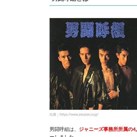
出典：https://www.amazon.co.jp/
男闘呼組は、
ジ
ャニーズ事務所所属の4
ーしました。