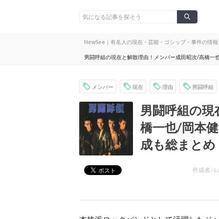
NewSee｜有名人の現在・芸能・ゴシップ・事件の情
男闘呼組の現在と解散理由！メンバー成田昭次/高橋一也
メンバー
現在
理由
男闘呼組
男闘呼組の現
橋一也/岡本
成も総まとめ
作成者 /
L