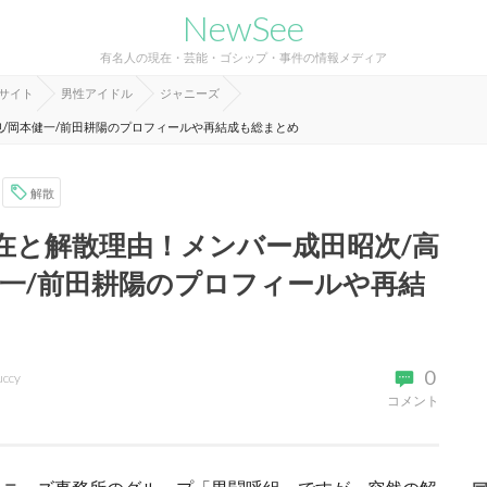
NewSee
有名人の現在・芸能・ゴシップ・事件の情報メディア
報サイト
男性アイドル
ジャニーズ
/岡本健一/前田耕陽のプロフィールや再結成も総まとめ
解散
在と解散理由！メンバー成田昭次/高
健一/前田耕陽のプロフィールや再結
0
uccy
コメント