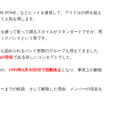
IME ZONE」などヒットを連発して、アイドルの枠を超え
して人気を博します。
装を纏って歌って踊るスタイルがスタンダードですが、男
ロックバンドという形です。
ンにも認められるバンド形態のグループも増えてきました
色の存在
である珍しいコンセプトでした。
のの、
1993年6月30日付で活動休止
となり、事実上の解散
ューまでの軌跡、そして解散した理由、メンバーの現在を