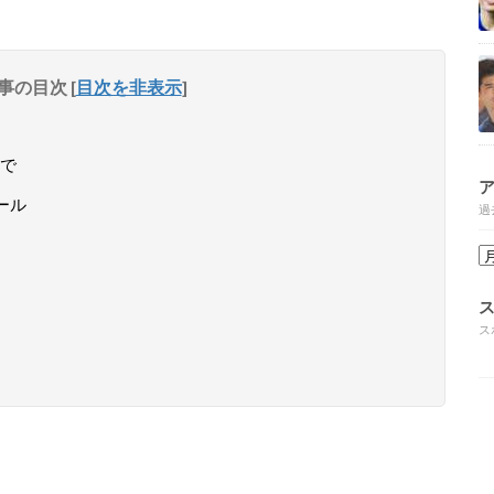
事の目次
[
目次を非表示
]
で
ール
過
ス