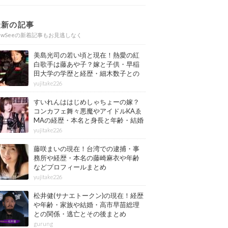
最新の記事
ewSeeの新着記事もお見逃しなく
美島光司の若い頃と現在！熱愛の紅
白歌手は藤あや子？嫁と子供・早稲
田大学の学歴と経歴・細木数子との
確執もまとめ
yujitake226
すいれんははじめしゃちょーの嫁？
コンカフェ舞々悪魔やアイドルKAゑ
MAの経歴・本名と身長と年齢・結婚
情報もまとめ
yujitake226
藤咲まいの現在！台湾での逮捕・事
務所や経歴・本名の藤崎麻衣や年齢
などプロフィールまとめ
yujitake226
松井健(サナエトークン)の現在！経歴
や年齢・家族や結婚・高市早苗総理
との関係・逃亡とその後まとめ
gurung