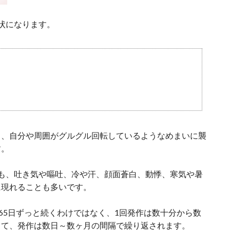
状になります。
く、自分や周囲がグルグル回転しているようなめまいに襲
す。
も、吐き気や嘔吐、冷や汗、顔面蒼白、動悸、寒気や暑
に現れることも多いです。
365日ずっと続くわけではなく、1回発作は数十分から数
して、発作は数日～数ヶ月の間隔で繰り返されます。