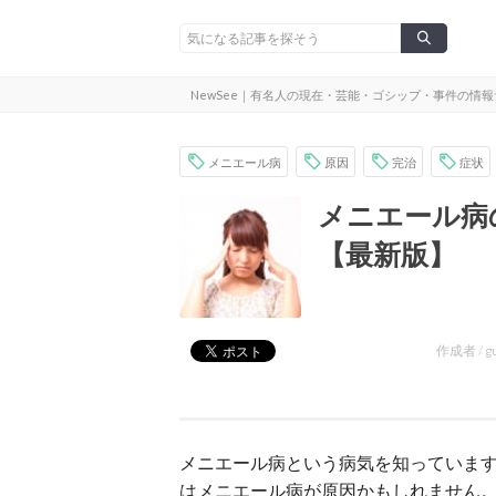
NewSee｜有名人の現在・芸能・ゴシップ・事件の情
メニエール病
原因
完治
症状
メニエール病
【最新版】
作成者 /
g
メニエール病という病気を知っていま
はメニエール病が原因かもしれません