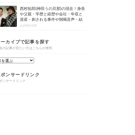
西村拓郎(神田うの旦那)の現在！身長
や父親・学歴と経歴や会社・年収と
資産・刺される事件や恫喝音声・結
婚と子供や自宅・脳梗塞の病気もま
yujitake226
とめ
アーカイブで記事を探す
去の記事が見たい方はこちらが便利
スポンサードリンク
ポンサードリンク