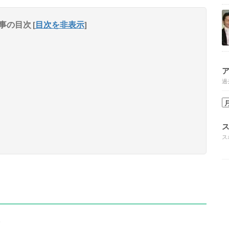
事の目次
[
目次を非表示
]
過
ス
。