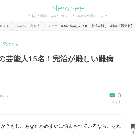
NewSee
有名人の現在・芸能・ゴシップ・事件の情報メディア
報サイト
芸能人・有名人
メニエール病の芸能人15名！完治が難しい難病【最新版】
芸能人
の芸能人15名！完治が難しい難病
0
urung
コメント
すか？もし、あなたがめまいに悩まされているなら、それ
。
同