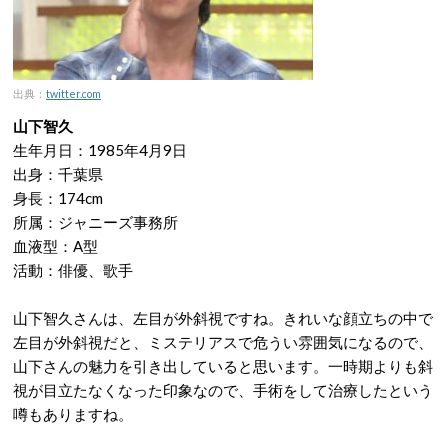
出典：
twitter.com
山下智久
生年月日：1985年4月9日
出身：千葉県
身長：174cm
所属：ジャニーズ事務所
血液型：A型
活動：俳優、歌手
山下智久さんは、左目が外斜視ですね。きれいな顔立ちの中で
左目が外斜視だと、ミステリアスで危うい雰囲気になるので、
山下さんの魅力を引き出していると思います。一時期よりも斜
視が目立たなくなった印象なので、手術をして治療したという
噂もありますね。