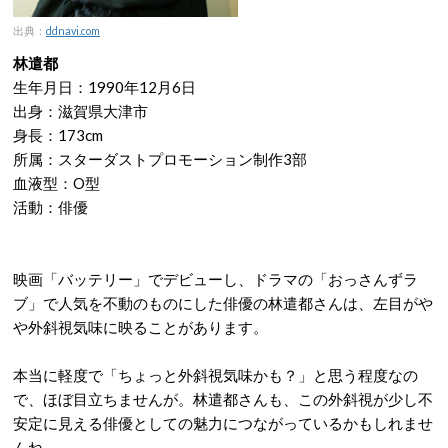
出典：
ddnavi.com
林遣都
生年月日：1990年12月6日
出身：滋賀県大津市
身長：173cm
所属：スターダストプロモーション制作3部
血液型：O型
活動：俳優
映画「バッテリー」でデビューし、ドラマの「おっさんずラ
ブ」で人気を不動のものにした俳優の林遣都さんは、左目がや
や外斜視気味に映ることがあります。
本当に軽度で「ちょっと外斜視気味かも？」と思う程度なの
で、ほぼ目立ちませんが。林遣都さんも、この外斜視が少し不
安定に見える俳優としての魅力につながっているかもしれませ
んね。