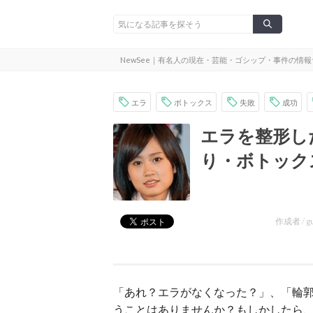
NewSee｜有名人の現在・芸能・ゴシップ・事件の情
エラ
ボトックス
失敗
成功
エラを整形し
り・ボトック
作成者 /
g
「あれ？エラがなくなった？」、「輪
うことはありませんか？もしかしたら