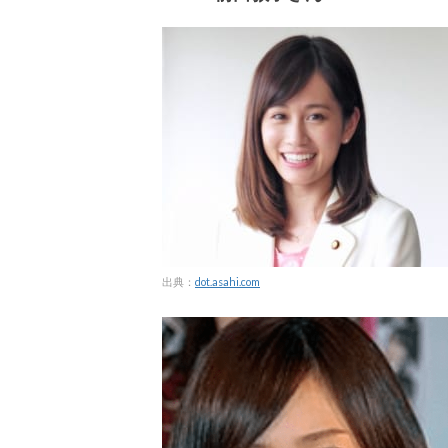
出典：
dot.asahi.com