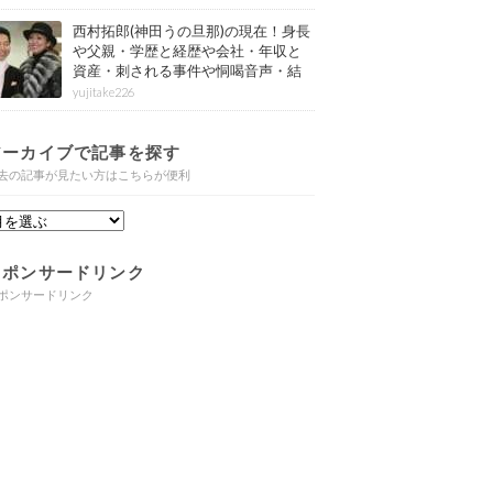
西村拓郎(神田うの旦那)の現在！身長
や父親・学歴と経歴や会社・年収と
資産・刺される事件や恫喝音声・結
婚と子供や自宅・脳梗塞の病気もま
yujitake226
とめ
アーカイブで記事を探す
去の記事が見たい方はこちらが便利
スポンサードリンク
ポンサードリンク