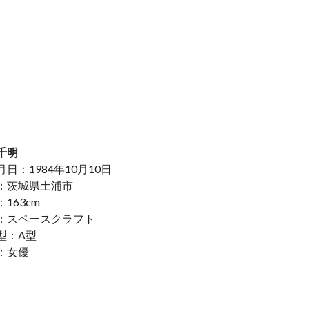
千明
日：1984年10月10日
：茨城県土浦市
163cm
：スペースクラフト
型：A型
：女優