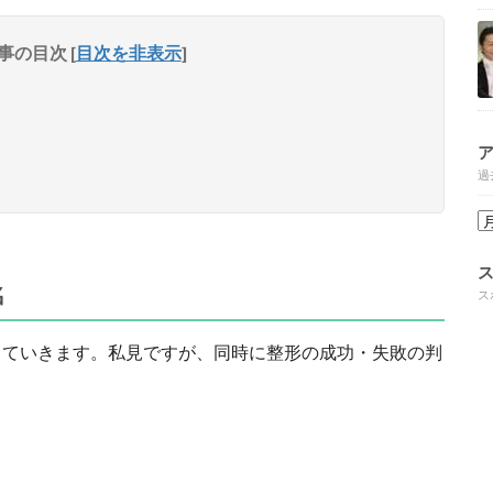
事の目次
[
目次を非表示
]
過
名
ス
していきます。私見ですが、同時に整形の成功・失敗の判