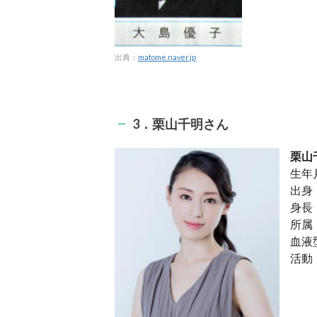
出典：
matome.naver.jp
3．栗山千明さん
栗山
生年月
出身
身長：
所属
血液
活動