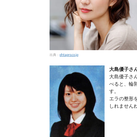
出典：
ohtapro.co.jp
大島優子さ
大島優子さ
べると、輪
す。
エラの整形
しれません