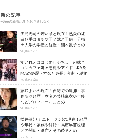
最新の記事
ewSeeの新着記事もお見逃しなく
美島光司の若い頃と現在！熱愛の紅
白歌手は藤あや子？嫁と子供・早稲
田大学の学歴と経歴・細木数子との
確執もまとめ
yujitake226
すいれんははじめしゃちょーの嫁？
コンカフェ舞々悪魔やアイドルKAゑ
MAの経歴・本名と身長と年齢・結婚
情報もまとめ
yujitake226
藤咲まいの現在！台湾での逮捕・事
務所や経歴・本名の藤崎麻衣や年齢
などプロフィールまとめ
yujitake226
松井健(サナエトークン)の現在！経歴
や年齢・家族や結婚・高市早苗総理
との関係・逃亡とその後まとめ
gurung