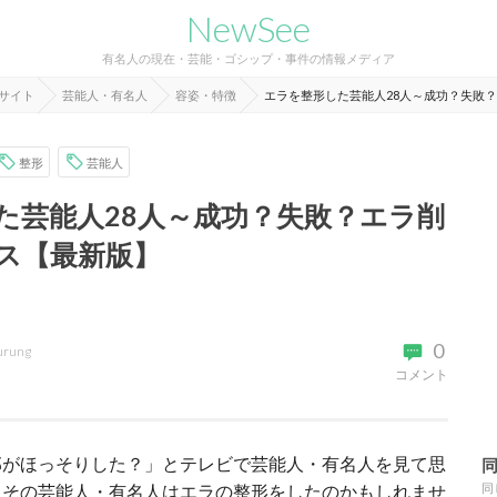
NewSee
有名人の現在・芸能・ゴシップ・事件の情報メディア
報サイト
芸能人・有名人
容姿・特徴
エラを整形した芸能人28人～成功？失敗
整形
芸能人
た芸能人28人～成功？失敗？エラ削
ス【最新版】
0
urung
コメント
郭がほっそりした？」とテレビで芸能人・有名人を見て思
、その芸能人・有名人はエラの整形をしたのかもしれませ
同