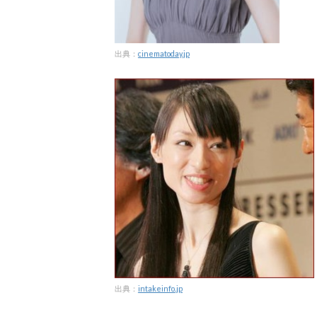
出典：
cinematoday.jp
出典：
intakeinfo.jp