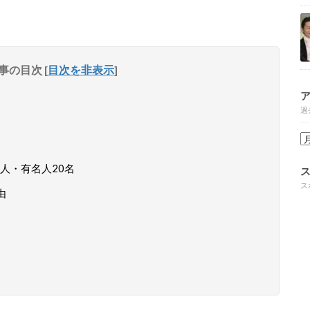
事の目次
[
目次を非表示
]
過
人・有名人20名
ス
由