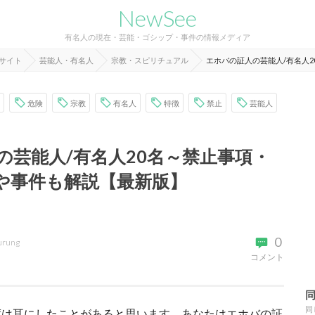
NewSee
有名人の現在・芸能・ゴシップ・事件の情報メディア
報サイト
芸能人・有名人
宗教・スピリチュアル
エホバの証人の芸能人/有名人
危険
宗教
有名人
特徴
禁止
芸能人
の芸能人/有名人20名～禁止事項・
や事件も解説【最新版】
0
urung
コメント
同
度は耳にしたことがあると思います。あなたはエホバの証