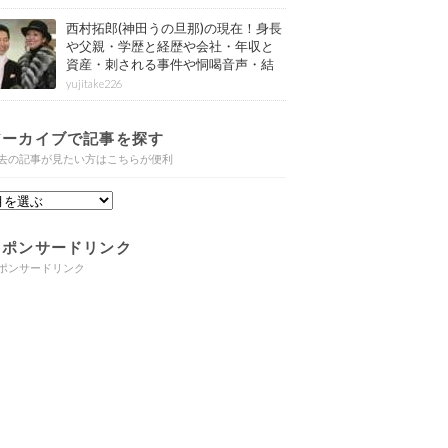
西村拓郎(神田うの旦那)の現在！身長
や父親・学歴と経歴や会社・年収と
資産・刺される事件や恫喝音声・結
婚と子供や自宅・脳梗塞の病気もま
yujitake226
とめ
アーカイブで記事を探す
去の記事が見たい方はこちらが便利
スポンサードリンク
ポンサードリンク