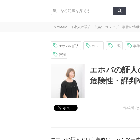
NewSee｜有名人の現在・芸能・ゴシップ・事件の情
エホバの証人
カルト
一覧
事件
評判
エホバの証人
危険性・評判
作成者 /
g
エホバの証人という宗教は、みんな一