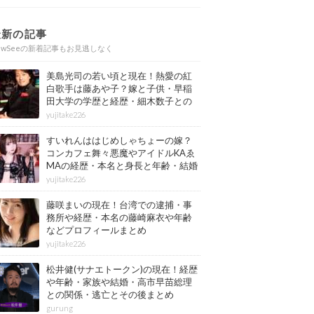
最新の記事
ewSeeの新着記事もお見逃しなく
美島光司の若い頃と現在！熱愛の紅
白歌手は藤あや子？嫁と子供・早稲
田大学の学歴と経歴・細木数子との
確執もまとめ
yujitake226
すいれんははじめしゃちょーの嫁？
コンカフェ舞々悪魔やアイドルKAゑ
MAの経歴・本名と身長と年齢・結婚
情報もまとめ
yujitake226
藤咲まいの現在！台湾での逮捕・事
務所や経歴・本名の藤崎麻衣や年齢
などプロフィールまとめ
yujitake226
松井健(サナエトークン)の現在！経歴
や年齢・家族や結婚・高市早苗総理
との関係・逃亡とその後まとめ
gurung