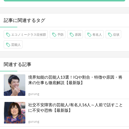
記事に関連するタグ
エコノミークラス症候群
予防
原因
有名人
症状
芸能人
関連する記事
境界知能の芸能人13選！IQや割合・特徴や原因・将
来の仕事も徹底解説【最新版】
gurung
社交不安障害の芸能人/有名人16人～人前で話すこと
に不安や恐怖【最新版】
gurung