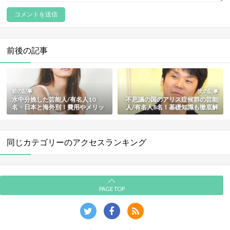
前後の記事
前の記事
次の記事
水中分娩した芸能人/有名人10
不思議の国のアリス症候群の芸能
名・日本と海外別！費用やメリッ
人/有名人8名！基礎知識も徹底解
トとデメリットも徹底解説【最新
説【最新版】
版】
同じカテゴリーのアクセスランキング
PAGE TOP