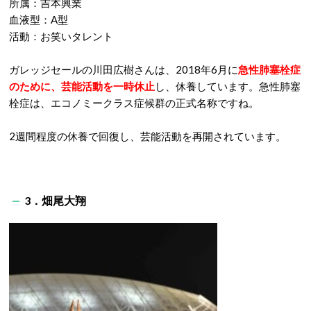
所属：吉本興業
血液型：A型
活動：お笑いタレント
ガレッジセールの川田広樹さんは、2018年6月に
急性肺塞栓症
のために、芸能活動を一時休止
し、休養しています。急性肺塞
栓症は、エコノミークラス症候群の正式名称ですね。
2週間程度の休養で回復し、芸能活動を再開されています。
3．畑尾大翔