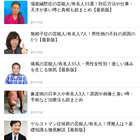
場面緘黙症の芸能人/有名人15選！対応方法や仕事・
天才が多い噂と真相も総まとめ【最新版】
gurung
無精子症の芸能人/有名人7人！男性側の不妊の原因の
1つ【最新版】
gurung
痛風の芸能人/有名人55人・男性女性別！激しい痛み
を生じる病気【最新版】
gurung
象皮病の日本人や有名人3人！原因や画像と臭い噂・
手術など治療法も総まとめ
gurung
ゲルストマン症候群の芸能人/有名人！堺雅人は？基
礎知識も徹底解説【最新版】