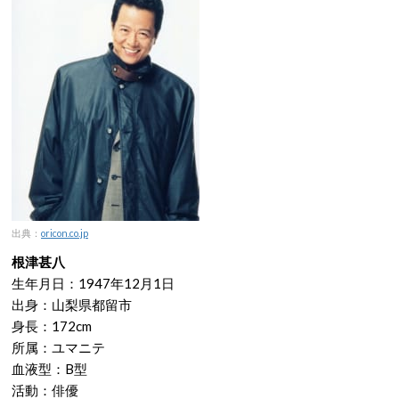
出典：
oricon.co.jp
根津甚八
生年月日：1947年12月1日
出身：山梨県都留市
身長：172cm
所属：ユマニテ
血液型：B型
活動：俳優