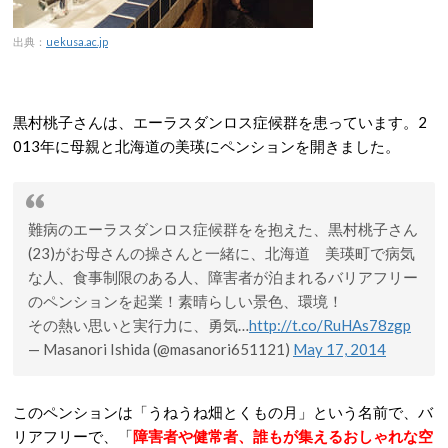
出典：
uekusa.ac.jp
黒村桃子さんは、エーラスダンロス症候群を患っています。2
013年に母親と北海道の美瑛にペンションを開きました。
難病のエーラスダンロス症候群をを抱えた、黒村桃子さん
(23)がお母さんの操さんと一緒に、北海道 美瑛町で病気
な人、食事制限のある人、障害者が泊まれるバリアフリー
のペンションを起業！素晴らしい景色、環境！
その熱い思いと実行力に、勇気…
http://t.co/RuHAs78zgp
— Masanori Ishida (@masanori651121)
May 17, 2014
このペンションは「うねうね畑とくもの月」という名前で、バ
リアフリーで、「
障害者や健常者、誰もが集えるおしゃれな空