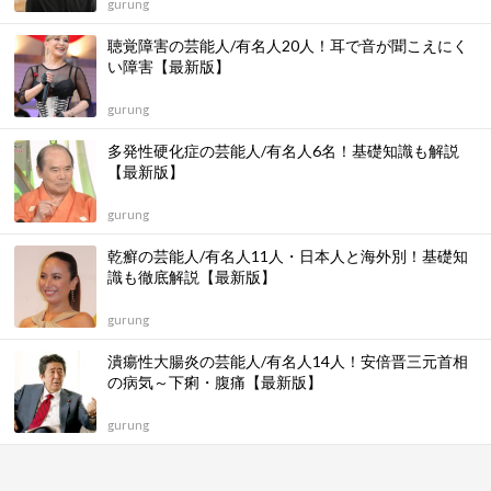
gurung
聴覚障害の芸能人/有名人20人！耳で音が聞こえにく
い障害【最新版】
gurung
多発性硬化症の芸能人/有名人6名！基礎知識も解説
【最新版】
gurung
乾癬の芸能人/有名人11人・日本人と海外別！基礎知
識も徹底解説【最新版】
gurung
潰瘍性大腸炎の芸能人/有名人14人！安倍晋三元首相
の病気～下痢・腹痛【最新版】
gurung