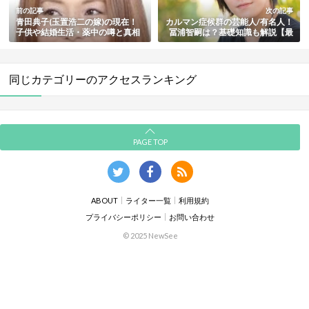
前の記事
次の記事
青田典子(玉置浩二の嫁)の現在！
カルマン症候群の芸能人/有名人！
子供や結婚生活・薬中の噂と真相
冨浦智嗣は？基礎知識も解説【最
まとめ
新版】
同じカテゴリーのアクセスランキング
PAGE TOP
ABOUT
ライター一覧
利用規約
プライバシーポリシー
お問い合わせ
© 2025 NewSee