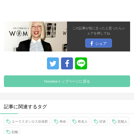
この記事が役に立ったと思ったら
シ
ェア
を押してね
シェア
NewSeeトップページに戻る
記事に関連するタグ
エーラスダンロス症候群
寿命
有名人
症状
芸能人
顔貌