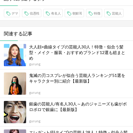
デマ
信憑性
有名人
朝鮮耳
特徴
芸能人
関連する記事
大人顔×曲線タイプの芸能人30人！特徴・似合う髪
型・メイク・服装・おすすめブランド12選も総まと
め
gurung
鬼滅の刃コスプレが似合う芸能人ランキング51選を
キャラクター別に紹介【最新版】
gurung
銀歯の芸能人/有名人30人～あのジャニーズも歯がボ
ロボロで銀歯に【最新版】
gurung
エレガント(顔タイプ)の芸能人28人！特徴・似合う髪