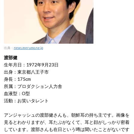
出典：
news.merumo.ne.jp
渡部健
生年月日：1972年9月23日
出身：東京都八王子市
身長：175cm
所属：プロダクション人力舎
血液型：O型
活動：お笑いタレント
アンジャッシュの渡部健さんも、朝鮮耳の持ち主です。画像を
見るとわかりますが、耳たぶがなくて、耳と顔がしっかり密着
しています。渡部さんも在日という噂は聞いたことがないです