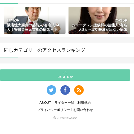
前の記事
次の記事
潰瘍性大腸炎の芸能人/有名人14
シェーグレン症候群の芸能人/有名
人！安倍晋三元首相の病気～下
人5人～涙や唾液が出ない病気
痢・腹痛【最新版】
【最新版】
同じカテゴリーのアクセスランキング
PAGE TOP
ABOUT
ライター一覧
利用規約
プライバシーポリシー
お問い合わせ
© 2025 NewSee