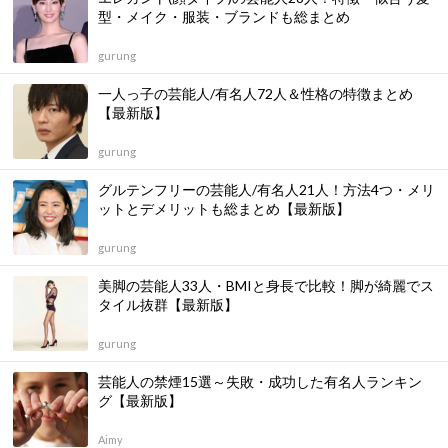
型・メイク・服装・ブランドも総まとめ
gurung
一人っ子の芸能人/有名人72人＆性格の特徴まとめ
【最新版】
gurung
グルテンフリーの芸能人/有名人21人！方法4つ・メリ
ットとデメリットも総まとめ【最新版】
gurung
美脚の芸能人33人・BMIと身長で比較！脚が綺麗でス
タイル抜群【最新版】
gurung
芸能人の禁煙15選～失敗・成功した有名人ランキン
グ【最新版】
Aimy