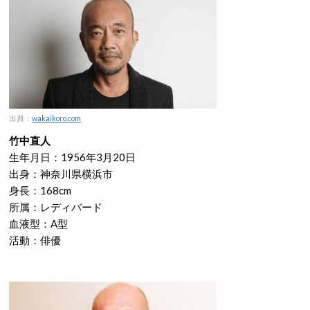
出典：
wakaikoro.com
竹中直人
生年月日：1956年3月20日
出身：神奈川県横浜市
身長：168cm
所属：レディバード
血液型：A型
活動：俳優