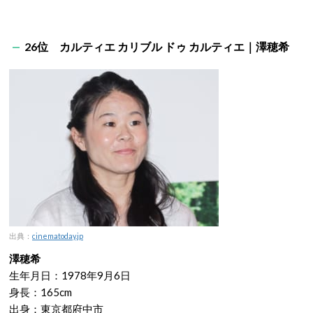
26位 カルティエ カリブル ドゥ カルティエ｜澤穂希
出典：
cinematoday.jp
澤穂希
生年月日：1978年9月6日
身長：165cm
出身：東京都府中市