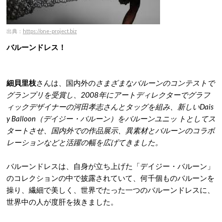
出典：
https://one-project.biz
バルーンドレス！
細貝里枝
さんは、国内外の
さまざまなバルーンのコンテストで
グランプリを受賞し、2008年にアートディレクターでグラフ
ィックデザイナーの河田孝志さんとタッグを組み、新しいDais
y Balloon（デイジー・バルーン）をバルーンユニッ トとしてス
タートさせ、国内外での作品展示、異素材とバルーンのコラボ
レーションなどと活躍の幅を広げてきました。
バルーンドレスは、自身が立ち上げた「デイジー・バルーン」
のコレクションの中で披露されていて、何千個ものバルーンを
操り、繊細で美しく、世界でたった一つのバルーンドレスに、
世界中の人が度肝を抜きました。