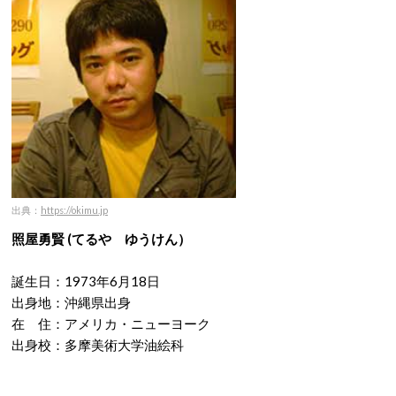
出典：
https://okimu.jp
照屋勇賢 (てるや ゆうけん）
誕生日：1973年6月18日
出身地：沖縄県出身
在 住：アメリカ・ニューヨーク
出身校：多摩美術大学油絵科