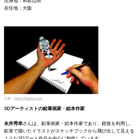
出身地：和歌山県
在住地：大阪
出典：
https://twitter.com
3Dアーティストの鉛筆画家・絵本作家
永井秀幸
さんは、鉛筆画家・絵本作家であり、錯覚を利用し、
鉛筆で描いたイラストがスケッチブックから飛び出して見える
ような3Dアート作品を中心に制作しています。