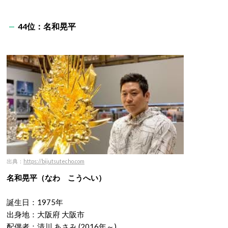
44位：名和晃平
出典：
https://bijutsutecho.com
名和晃平（なわ こうへい）
誕生日：1975年
出身地：大阪府 大阪市
配偶者：清川 あさみ (2016年～)